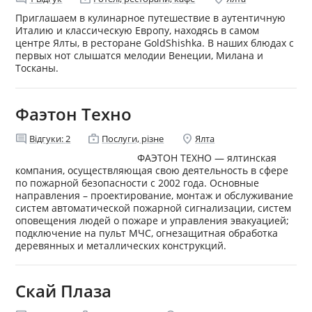
Приглашаем в кулинарное путешествие в аутентичную
Италию и классическую Европу, находясь в самом
центре Ялты, в ресторане GoldShishka. В наших блюдах с
первых нот слышатся мелодии Венеции, Милана и
Тосканы.
Фаэтон Техно
comment
enterprise
location_on
Відгуки:
2
Послуги, різне
Ялта
ФАЭТОН ТЕХНО — ялтинская
компания, осуществляющая свою деятельность в сфере
по пожарной безопасности с 2002 года. Основные
направления – проектирование, монтаж и обслуживание
систем автоматической пожарной сигнализации, систем
оповещения людей о пожаре и управления эвакуацией;
подключение на пульт МЧС, огнезащитная обработка
деревянных и металлических конструкций.
Скай Плаза