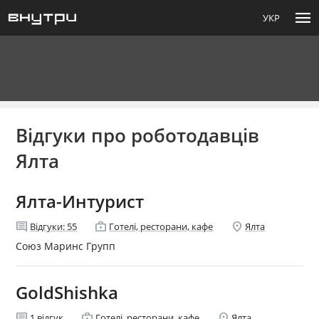
menu
УКР
Відгуки про роботодавців
Ялта
Ялта-Интурист
comment
enterprise
location_on
Відгуки:
55
Готелі, ресторани, кафе
Ялта
Союз Маринс Групп
GoldShishka
comment
enterprise
location_on
1
відгук
Готелі, ресторани, кафе
Ялта