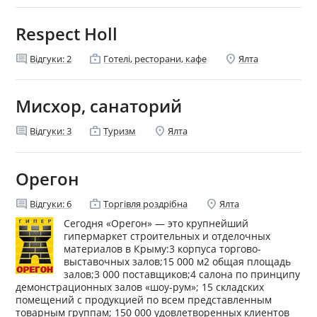
Respect Holl
comment
enterprise
location_on
Відгуки:
2
Готелі, ресторани, кафе
Ялта
Мисхор, санаторий
comment
enterprise
location_on
Відгуки:
3
Туризм
Ялта
Орегон
comment
enterprise
location_on
Відгуки:
6
Торгівля роздрібна
Ялта
Сегодня «Орегон» — это крупнейший
гипермаркет строительных и отделочных
материалов в Крыму:3 корпуса торгово-
выставочных залов;15 000 м2 общая площадь
залов;3 000 поставщиков;4 салона по принципу
демонстрационных залов «шоу-рум»; 15 складских
помещений с продукцией по всем представленным
товарным группам; 150 000 удовлетворенных клиентов