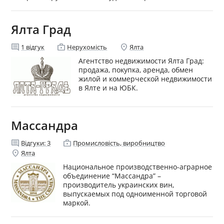
Ялта Град
comment
enterprise
location_on
1
відгук
Нерухомість
Ялта
Агентство недвижимости Ялта Град:
продажа, покупка, аренда, обмен
жилой и коммерческой недвижимости
в Ялте и на ЮБК.
Массандра
comment
enterprise
Відгуки:
3
Промисловість, виробництво
location_on
Ялта
Национальное производственно-аграрное
объединение “Массандра” –
производитель украинских вин,
выпускаемых под одноименной торговой
маркой.