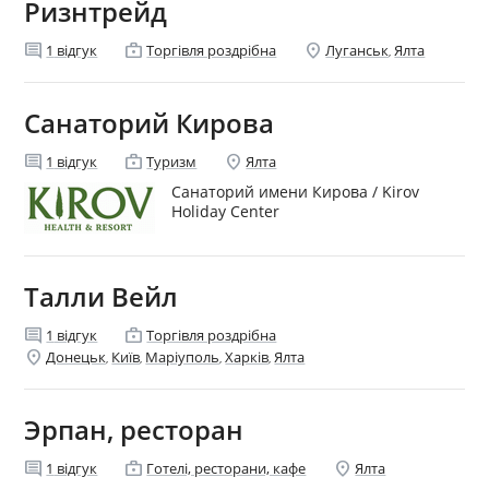
Ризнтрейд
comment
enterprise
location_on
1
відгук
Торгівля роздрібна
Луганськ
Ялта
,
Санаторий Кирова
comment
enterprise
location_on
1
відгук
Туризм
Ялта
Санаторий имени Кирова / Kirov
Holiday Center
Талли Вейл
comment
enterprise
1
відгук
Торгівля роздрібна
location_on
Донецьк
Київ
Маріуполь
Харків
Ялта
,
,
,
,
Эрпан, ресторан
comment
enterprise
location_on
1
відгук
Готелі, ресторани, кафе
Ялта