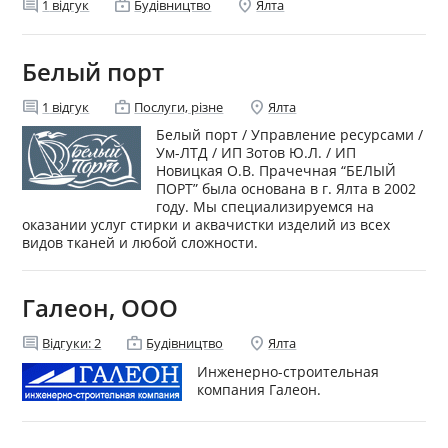
comment
enterprise
location_on
1
відгук
Будівництво
Ялта
Белый порт
comment
enterprise
location_on
1
відгук
Послуги, різне
Ялта
Белый порт / Управление ресурсами /
Ум-ЛТД / ИП Зотов Ю.Л. / ИП
Новицкая О.В. Прачечная “БЕЛЫЙ
ПОРТ” была основана в г. Ялта в 2002
году. Мы специализируемся на
оказании услуг стирки и аквачистки изделий из всех
видов тканей и любой сложности.
Галеон, ООО
comment
enterprise
location_on
Відгуки:
2
Будівництво
Ялта
Инженерно-строительная
компания Галеон.