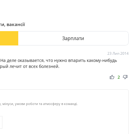
и, вакансії
Зарплати
23 Лип 2014
На деле оказывается, что нужно впарить какому-нибудь
рый лечит от всех болезней.
thumb_up
thumb_down
2
 мінуси, умови роботи та атмосферу в команді.