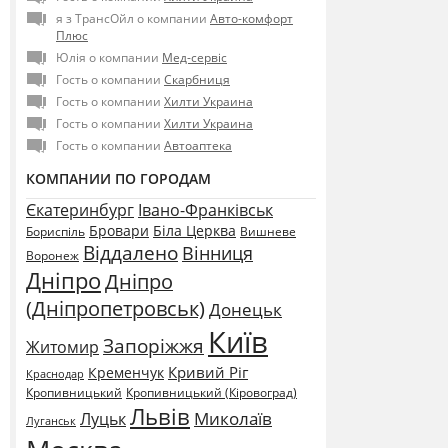
я з ТрансОйл о компании
Авто-комфорт
Плюс
Юлія о компании
Мед-сервіс
Гость о компании
Скарбниця
Гость о компании
Хилти Украина
Гость о компании
Хилти Украина
Гость о компании
Автоаптека
КОМПАНИИ ПО ГОРОДАМ
Єкатеринбург
Івано-Франківськ
Бровари
Біла Церква
Бориспіль
Вишневе
Віддалено
Вінниця
Воронеж
Дніпро
Дніпро
(Дніпропетровськ)
Донецьк
Київ
Запоріжжя
Житомир
Кривий Ріг
Кременчук
Краснодар
Кропивницький
Кропивницький (Кіровоград)
Львів
Миколаїв
Луцьк
Луганськ