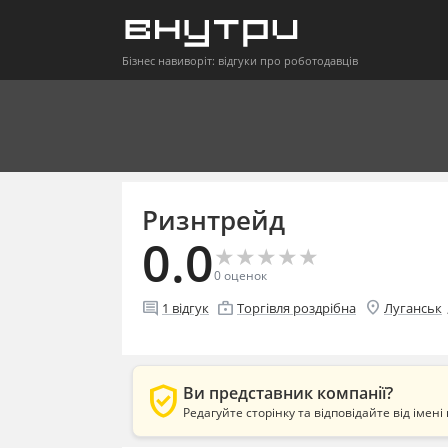
Бізнес навиворіт: відгуки про роботодавців
Ризнтрейд
0.0
★
★
★
★
★
★
★
★
★
★
0
оценок
location_on
comment
enterprise
1
відгук
Торгівля роздрібна
Луганськ
verified_user
Ви представник компанії?
Редагуйте сторінку та відповідайте від імені 