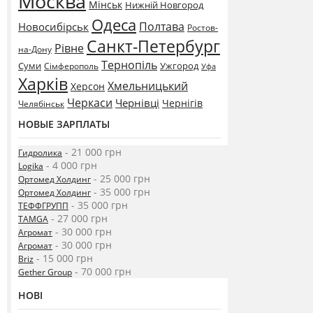
Москва
Мінськ
Нижній Новгород
Одеса
Полтава
Новосибірськ
Ростов-
Санкт-Петербург
Рівне
на-Дону
Тернопіль
Суми
Ужгород
Сімферополь
Уфа
Харків
Хмельницький
Херсон
Черкаси
Чернівці
Чернігів
Челябінськ
НОВЫЕ ЗАРПЛАТЫ
- 21 000 грн
Гидролика
- 4 000 грн
Logika
- 25 000 грн
Ортомед Холдинг
- 35 000 грн
Ортомед Холдинг
- 35 000 грн
ТЕФФГРУПП
- 27 000 грн
TAMGA
- 30 000 грн
Агромат
- 30 000 грн
Агромат
- 15 000 грн
Briz
- 70 000 грн
Gether Group
НОВІ