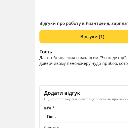
Відгуки про роботу в Ризнтрейд, зарплат
Відгуки
(1)
Гость
Дают объявления о вакансии "Экспедитор". 
доверчивому пенсионеру чудо-прибор, кото
Додати відгук
Оцініть роботодавця Ризнтрейд: розкажіть про плюси,
Ім'я *
Відгук *