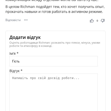
В целом Richman подойдет тем, кто хочет получить опыт,
прокачать навыки и готов работать в активном режиме.
Відповісти
•••
thumb_up
thumb_down
0
Додати відгук
Оцініть роботодавця Richman: розкажіть про плюси, мінуси, умови
роботи та атмосферу в команді.
Ім'я *
Відгук *