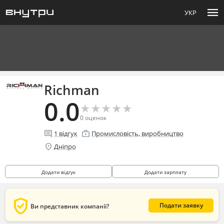
menu
УКР
Richman
0.0
★
★
★
★
★
★
★
★
★
★
0
оценок
comment
enterprise
1
відгук
Промисловість, виробництво
location_on
Дніпро
Додати відгук
Додати зарплату
verified_user
Подати заявку
Ви представник компанії?