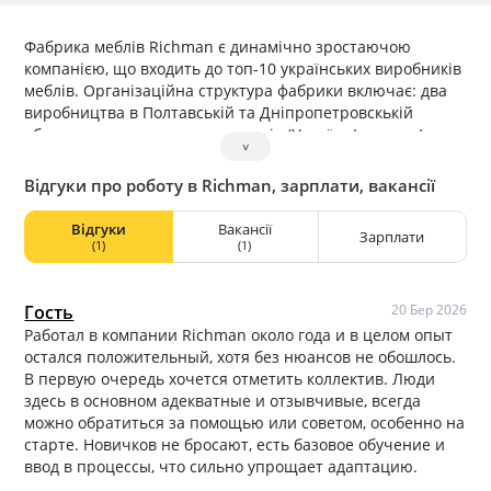
Фабрика меблів Richman є динамічно зростаючою
компанією, що входить до топ-10 українських виробників
меблів. Організаційна структура фабрики включає: два
виробництва в Полтавській та Дніпропетровскькій
областях, департаменти продажів (Україна/експорт/
˅
інтернет-продажі), склади готової продукції та
комплектуючих.
Відгуки про роботу в Richman, зарплати, вакансії
Компанія проводить активну маркетингову стратегію із
залучення нових та розвитку існуючих клієнтів за
Відгуки
Вакансії
Зарплати
рахунок надання кращих стандартів сервісу на ринку. Це
(1)
(1)
стосується термінів виготовлення продукції, націленості
на взаємовигідне співробітництво, цінових та якісних
характеристик продукції.
Гость
20 Бер 2026
Клієнтська база фабрики налічує понад 500 партнерів
Работал в компании Richman около года и в целом опыт
України. Продукція відвантажується також до країн
остался положительный, хотя без нюансов не обошлось.
Євросоюзу: Латвії, Литви, Естонії, Румунії.
В первую очередь хочется отметить коллектив. Люди
Товарна пропозиція включає продукцію в наступних
здесь в основном адекватные и отзывчивые, всегда
сегментах: офісні та домашні крісла; офісні та домашні
можно обратиться за помощью или советом, особенно на
дивани; ліжка-подіуми; меблі для Кафе Барів Ресторанів.
старте. Новичков не бросают, есть базовое обучение и
Окрім продукції власного виробництва, фабрика має
ввод в процессы, что сильно упрощает адаптацию.
власні програми імпорту.