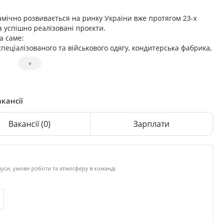
мічно розвивається на ринку України вже протягом 23-х
а успішно реалізовані проєкти.
а саме:
еціалізованого та військового одягу, кондитерська фабрика,
˅
говування офісів, продаж паперової продукції та канцелярії,
аднання, побутової хімії та господарської групи товарів.
итратні матеріали)
нцелярськими товарами та дитячі супермаркети)
кансії
 для різного сегменту бізнесу)
лієнтам, що таке сервіс.
Вакансії
(0)
Зарплати
рити належні умови для комфортної праці, з відчуттям своєї
кожного, хто прагне кар’єрно зростати. Внесок наших
уси, умови роботи та атмосферу в команді.