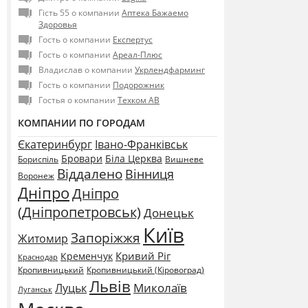
Гість 55 о компании
Аптека Бажаемо
Здоровья
Гость о компании
Експертус
Гость о компании
Ареал-Плюс
Владислав о компании
Укрлендфарминг
Гость о компании
Подорожник
Гостья о компании
Техком АВ
КОМПАНИИ ПО ГОРОДАМ
Єкатеринбург
Івано-Франківськ
Бровари
Біла Церква
Бориспіль
Вишневе
Віддалено
Вінниця
Воронеж
Дніпро
Дніпро
(Дніпропетровськ)
Донецьк
Київ
Запоріжжя
Житомир
Кривий Ріг
Кременчук
Краснодар
Кропивницький
Кропивницький (Кіровоград)
Львів
Миколаїв
Луцьк
Луганськ