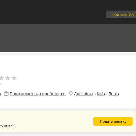
НОВІ КОМПАНІЇ
★
★
★
★
★
★
к
location_on
enterprise
,
,
к
Промисловість, виробництво
Дрогобич
Київ
Львів
Подати заявку
компанії.