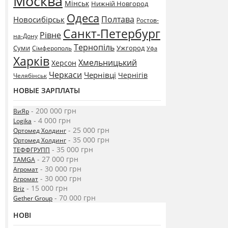
Москва
Мінськ
Нижній Новгород
Одеса
Полтава
Новосибірськ
Ростов-
Санкт-Петербург
Рівне
на-Дону
Тернопіль
Суми
Ужгород
Сімферополь
Уфа
Харків
Хмельницький
Херсон
Черкаси
Чернівці
Чернігів
Челябінськ
НОВЫЕ ЗАРПЛАТЫ
- 200 000 грн
ВиЯр
- 4 000 грн
Logika
- 25 000 грн
Ортомед Холдинг
- 35 000 грн
Ортомед Холдинг
- 35 000 грн
ТЕФФГРУПП
- 27 000 грн
TAMGA
- 30 000 грн
Агромат
- 30 000 грн
Агромат
- 15 000 грн
Briz
- 70 000 грн
Gether Group
НОВІ