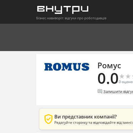
Бізнес навиворіт: відгуки про роботодавців
Ромус
0.0
★
★
★
★
0
оцено
comment
Залишити відгу
verified_user
Ви представник компанії?
Редагуйте сторінку та відповідайте від імені 