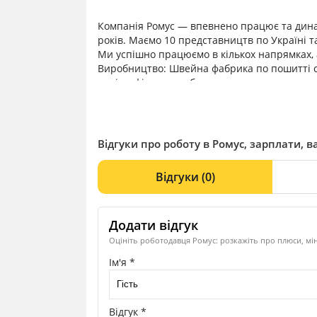
Компанія Ромус — впевнено працює та дина
років. Маємо 10 представництв по Україні т
Ми успішно працюємо в кількох напрямках, 
Виробництво: Швейна фабрика по пошитті сп
поліграфічне виробництво.
Оптова торгівля: Комплексне сервісне обслу
штемпельної продукції, демонстраційного обл
Продажі в сегменті HoReCa (пакувальні та в
Роздрібна торгівля (мережа магазинів з ка
Відгуки про роботу в Ромус, зарплати, ва
Надання послуг рекрутингу (підбір персоналу
Наша основна місія: дати зрозуміти нашим к
Відгуки
(0)
Основна місія щодо наших працівників: ство
значущості та сприяти всебічному розвитку 
працівників завжди достойно оцінюється!
Додати відгук
Оцініть роботодавця Ромус: розкажіть про плюси, мін
Ім'я *
Відгук *