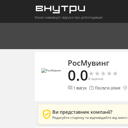
Бізнес навиворіт: відгуки про роботодавців
РосМувинг
0.0
★
★
★
★
★
★
★
★
★
★
0
оценок
comment
enterprise
location_on
1
відгук
Послуги, різне
verified_user
Ви представник компанії?
Редагуйте сторінку та відповідайте від імені 