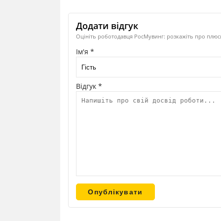
Додати відгук
Оцініть роботодавця РосМувинг: розкажіть про плюси
Ім'я *
Відгук *