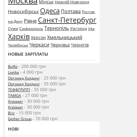
Москва
Мінськ
Нижній Новгород
Одеса
Полтава
Новосибірськ
Ростов-
Санкт-Петербург
Рівне
на-Дону
Тернопіль
Суми
Ужгород
Сімферополь
Уфа
Харків
Хмельницький
Херсон
Черкаси
Чернівці
Чернігів
Челябінськ
НОВЫЕ ЗАРПЛАТЫ
- 200 000 грн
ВиЯр
- 4 000 грн
Logika
- 25 000 грн
Ортомед Холдинг
- 35 000 грн
Ортомед Холдинг
- 35 000 грн
ТЕФФГРУПП
- 27 000 грн
TAMGA
- 30 000 грн
Агромат
- 30 000 грн
Агромат
- 15 000 грн
Briz
- 70 000 грн
Gether Group
НОВІ