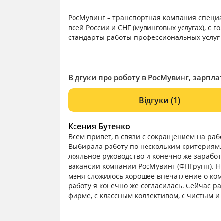
РосМувинг – транспортная компания специ
всей России и СНГ (мувинговых услугах), с 
стандарты работы профессиональных услуг
Відгуки про роботу в РосМувинг, зарплат
Відгуки
(1)
Ксения Бутенко
Всем привет, в связи с сокращением на раб
Выбирала работу по нескольким критериям, 
лояльное руководство и конечно же заработ
вакансии компании РосМувинг (ФПГрупп). 
меня сложилось хорошее впечатление о ко
работу я конечно же согласилась. Сейчас 
фирме, с классным коллективом, с чистым 