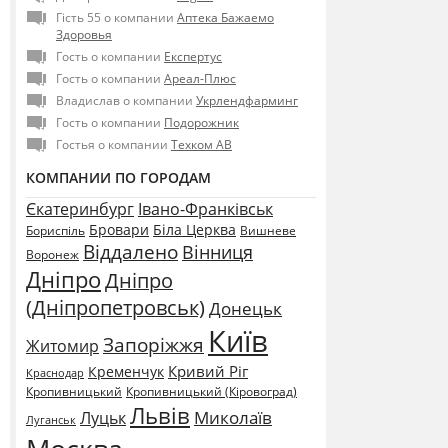
Гість 55 о компании
Аптека Бажаемо
Здоровья
Гость о компании
Експертус
Гость о компании
Ареал-Плюс
Владислав о компании
Укрлендфарминг
Гость о компании
Подорожник
Гостья о компании
Техком АВ
КОМПАНИИ ПО ГОРОДАМ
Єкатеринбург
Івано-Франківськ
Бровари
Біла Церква
Бориспіль
Вишневе
Віддалено
Вінниця
Воронеж
Дніпро
Дніпро
(Дніпропетровськ)
Донецьк
Київ
Запоріжжя
Житомир
Кривий Ріг
Кременчук
Краснодар
Кропивницький
Кропивницький (Кіровоград)
Львів
Миколаїв
Луцьк
Луганськ