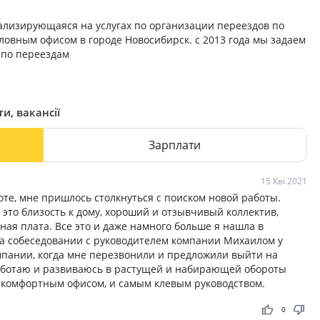
ализирующаяся на услугах по организации переездов по
головным офисом в городе Новосибирск. с 2013 года мы задаем
 по переездам
и, вакансії
Зарплати
15 Кві 2021
оте, мне пришлось столкнуться с поиском новой работы.
это близость к дому, хороший и отзывчивый коллектив,
ная плата. Все это и даже намного больше я нашла в
На собеседовании с руководителем компании Михаилом у
мпании, когда мне перезвонили и предложили выйти на
работаю и развиваюсь в растущей и набирающей обороты
и комфортным офисом, и самым клевым руководством.
thumb_up
thumb_down
0