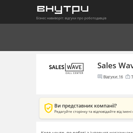
Бізнес навиворіт: відгуки про роботодавців
Sales Wa
comment
enterprise
Відгуки:
16
verified_user
Ви представник компанії?
Редагуйте сторінку та відповідайте від імені 
Колл центр, по роботі з інтернет магазинам