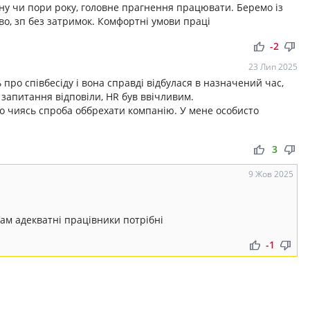
зону чи пори року, головне прагнення працювати. Беремо із
во, зп без затримок. Комфортні умови праці
thumb_up
thumb_down
-2
23 Лип 2025
про співбесіду і вона справді відбулася в назначений час,
ї запитання відповіли, HR був ввічливим.
о чиясь спроба оббрехати компанію. У мене особисто
thumb_up
thumb_down
3
9 Жов 2025
нам адекватні працівники потрібні
thumb_up
thumb_down
-1