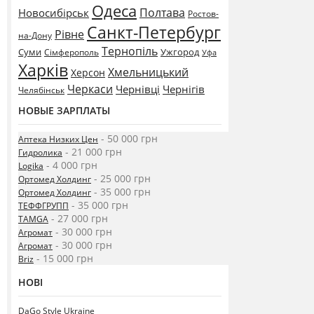
Одеса
Полтава
Новосибірськ
Ростов-
Санкт-Петербург
Рівне
на-Дону
Тернопіль
Суми
Ужгород
Сімферополь
Уфа
Харків
Хмельницький
Херсон
Черкаси
Чернівці
Чернігів
Челябінськ
НОВЫЕ ЗАРПЛАТЫ
- 50 000 грн
Аптека Низких Цен
- 21 000 грн
Гидролика
- 4 000 грн
Logika
- 25 000 грн
Ортомед Холдинг
- 35 000 грн
Ортомед Холдинг
- 35 000 грн
ТЕФФГРУПП
- 27 000 грн
TAMGA
- 30 000 грн
Агромат
- 30 000 грн
Агромат
- 15 000 грн
Briz
НОВІ
DaGo Style Ukraine