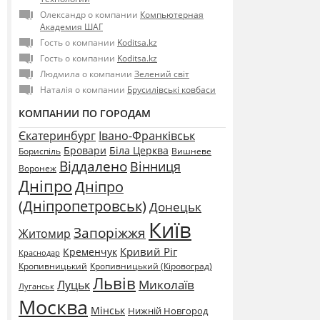
Олександр о компании
Компьютерная
Академия ШАГ
Гость о компании
Koditsa.kz
Гость о компании
Koditsa.kz
Людмила о компании
Зелений світ
Наталія о компании
Брусилівські ковбаси
КОМПАНИИ ПО ГОРОДАМ
Єкатеринбург
Івано-Франківськ
Бровари
Біла Церква
Бориспіль
Вишневе
Віддалено
Вінниця
Воронеж
Дніпро
Дніпро
(Дніпропетровськ)
Донецьк
Київ
Запоріжжя
Житомир
Кривий Ріг
Кременчук
Краснодар
Кропивницький
Кропивницький (Кіровоград)
Львів
Миколаїв
Луцьк
Луганськ
Москва
Мінськ
Нижній Новгород