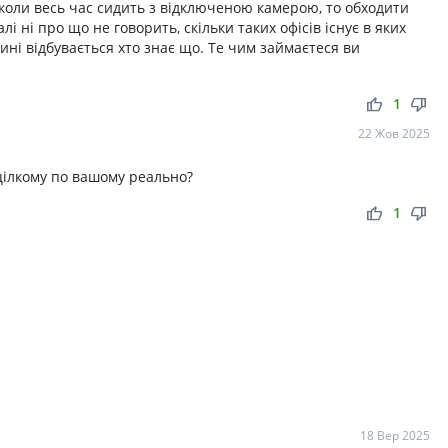
 коли весь час сидить з відключеною камерою, то обходити
лі ні про що не говорить, скільки таких офісів існує в яких
ині відбувається хто знає що. Те чим займаєтеся ви
thumb_up
thumb_down
1
22 Жов 2025
 цілкому по вашому реально?
thumb_up
thumb_down
1
18 Вер 2025