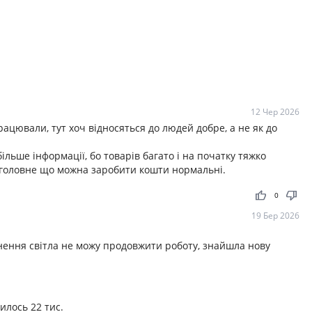
12 Чер 2026
ацювали, тут хоч відносяться до людей добре, а не як до
льше інформації, бо товарів багато і на початку тяжко
, головне що можна заробити кошти нормальні.
thumb_up
thumb_down
0
19 Бер 2026
нення світла не можу продовжити роботу, знайшла нову
илось 22 тис.