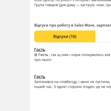
Група товарів (для дому — каструлі, ножі, гр
Відгуки про роботу в Sales Wave, зарплат
Відгуки
(16)
Гость
@ Гость
, так щ ним і норм спілкувались але
про нього
Гость
Запізнився на співбесіду, і мене не пустил
інший час. З однієї сторони згоден, це не но