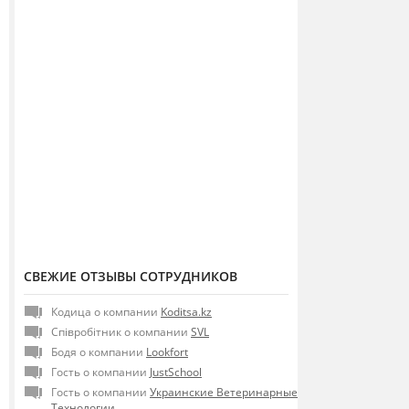
СВЕЖИЕ ОТЗЫВЫ СОТРУДНИКОВ
Кодица о компании
Koditsa.kz
Співробітник о компании
SVL
Бодя о компании
Lookfort
Гость о компании
JustSchool
Гость о компании
Украинские Ветеринарные
Технологии