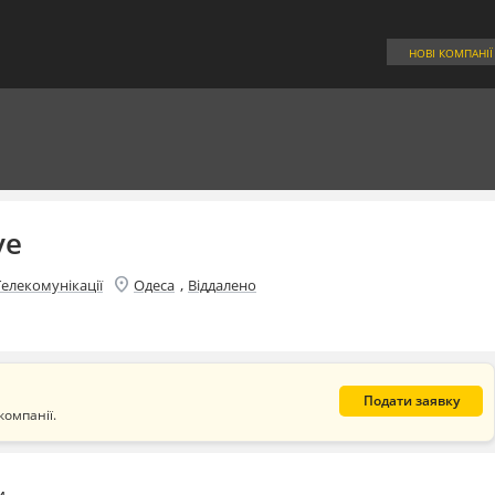
НОВІ КОМПАНІЇ
ve
location_on
,
Телекомунікації
Одеса
Віддалено
Подати заявку
компанії.
и.