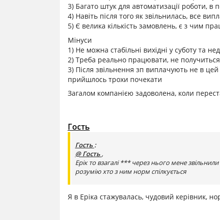
3) Багато штук для автоматизації роботи, в 
4) Навіть після того як звільнилась, все вип
5) Є велика кількість замовлень, є з чим пр
Мінуси
1) Не можна стабільні вихідні у суботу та не
2) Треба реально працювати, не получиться 
3) Після звільнення зп виплачують не в цей 
прийшлось трохи почекати
Загалом компанією задоволена, коли переста
Гость
Гость
:
@ Гость
,
Ерік то взагалі *** через нього мене звільнили х
розумію хто з ним норм спілкується
Я в Еріка стажувалась, чудовий керівник, н