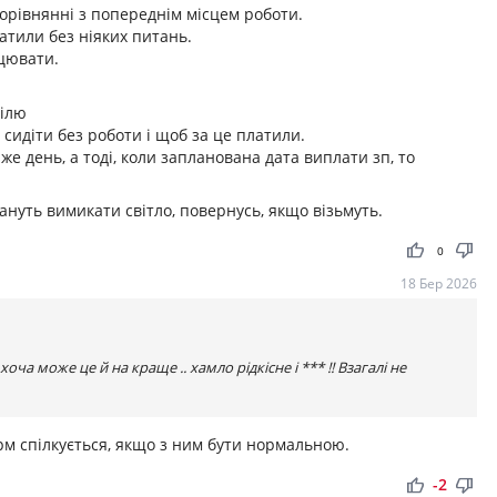
порівнянні з попереднім місцем роботи.
латили без ніяких питань.
ацювати.
ділю
сидіти без роботи і щоб за це платили.
же день, а тоді, коли запланована дата виплати зп, то
нуть вимикати світло, повернусь, якщо візьмуть.
thumb_up
thumb_down
0
18 Бер 2026
оча може це й на краще .. хамло рідкісне і *** !! Взагалі не
орм спілкується, якщо з ним бути нормальною.
thumb_up
thumb_down
-2