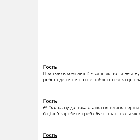
Гость
Працюю в компанії 2 місяці, якщо ти не лін
робота де ти нічого не робиш і тобі за це пл
Гость
@ Гость
, ну да пока ставка непогано перши
б ці ж 9 заробити треба було працювати як м
Гость