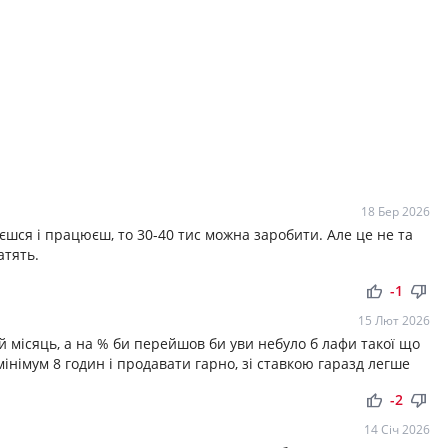
18 Бер 2026
уєшся і працюєш, то 30-40 тис можна заробити. Але це не та
атять.
thumb_up
thumb_down
-1
15 Лют 2026
й місяць, а на % би перейшов би уви небуло б лафи такої що
інімум 8 годин і продавати гарно, зі ставкою гаразд легше
thumb_up
thumb_down
-2
14 Січ 2026