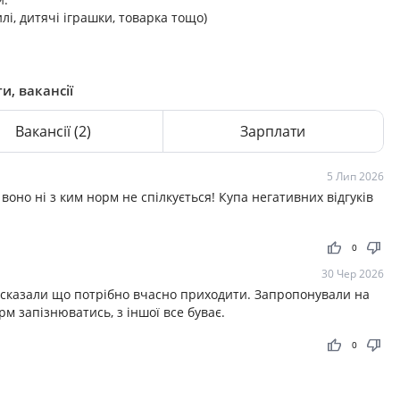
илі, дитячі іграшки, товарка тощо)
и, вакансії
Вакансії
(2)
Зарплати
5 Лип 2026
 воно ні з ким норм не спілкується! Купа негативних відгуків
thumb_up
thumb_down
0
30 Чер 2026
и, сказали що потрібно вчасно приходити. Запропонували на
рм запізнюватись, з іншої все буває.
thumb_up
thumb_down
0