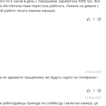
его по 6 часов в день с перерывом, заработала 9300 грн. Всё
м обстоятельствам перестала работать. Лежала на диване с
той работе чесать языком хорошо)
thumb_up
thumb_down
1
23 Жов 2025
 а не адекватні працівники, які будуть сидіти на телефонах і
thumb_up
thumb_down
1
23 Жов 2025
ли роботодавець приходе на співбесіду і включає камеру, це