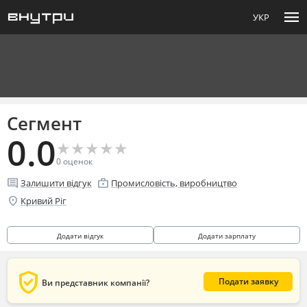
menu
УКР
Сегмент
0.0
★
★
★
★
★
★
★
★
★
★
0
оценок
comment
enterprise
Залишити відгук
Промисловість, виробництво
location_on
Кривий Ріг
Додати відгук
Додати зарплату
verified_user
Подати заявку
Ви представник компанії?