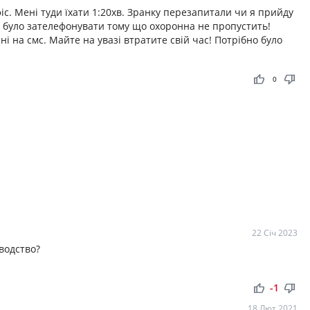
іс. Мені туди їхати 1:20хв. Зранку перезапитали чи я прийду
о було зателефонувати тому що охоронна не пропустить!
ні на смс. Майте на увазі втратите свій час! Потрібно було
thumb_up
thumb_down
0
22 Січ 2023
оводство?
thumb_up
thumb_down
-1
18 Лют 2021