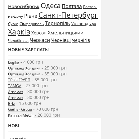
Одеса
Полтава
Новосибірськ
Ростов-
Санкт-Петербург
Рівне
на-Дону
Тернопіль
Суми
Ужгород
Сімферополь
Уфа
Харків
Хмельницький
Херсон
Черкаси
Чернівці
Чернігів
Челябінськ
НОВЫЕ ЗАРПЛАТЫ
- 4 000 грн
Logika
- 25 000 грн
Ортомед Холдинг
- 35 000 грн
Ортомед Холдинг
- 35 000 грн
ТЕФФГРУПП
- 27 000 грн
TAMGA
- 30 000 грн
Агромат
- 30 000 грн
Агромат
- 15 000 грн
Briz
- 70 000 грн
Gether Group
- 26 000 грн
Капітал Меблі
НОВІ
Трансойл