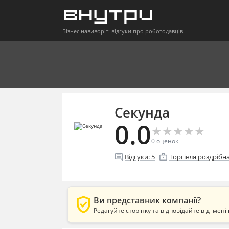
Бізнес навиворіт: відгуки про роботодавців
Секунда
0.0
★
★
★
★
★
★
★
★
★
★
0
оценок
comment
enterprise
Відгуки:
5
Торгівля роздрібн
verified_user
Ви представник компанії?
Редагуйте сторінку та відповідайте від імені 