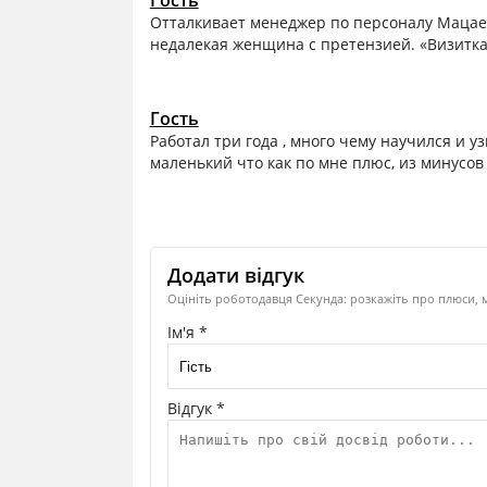
Гость
Отталкивает менеджер по персоналу Мацаев
недалекая женщина с претензией. «Визитк
Гость
Работал три года , много чему научился и уз
маленький что как по мне плюс, из минусов 
Додати відгук
Оцініть роботодавця Секунда: розкажіть про плюси, м
Ім'я *
Відгук *