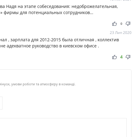
а Надя на этапе собеседования: недоброжелательная,
а» фирмы для потенциальных сотрудников…
thumb_up
thumb_down
0
23 Лип 2020
нал , зарплата для 2012-2015 была отличная , коллектив
не адекватное руководство в киевском офисе .
thumb_up
thumb_down
4
інуси, умови роботи та атмосферу в команді.