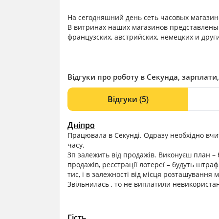
На сегодняшний день сеть часовых магазино
В витринах наших магазинов представлены 
французских, австрийских, немецких и друг
Відгуки про роботу в Секунда, зарплати,
Відгуки
(5)
Дніпро
Працювала в Секунді. Одразу необхідно вчит
часу.
Зп залежить від продажів. Виконуєш план –
продажів, реєстрації лотереї – будуть штрафи
тис, і в залежності від місця розташування
Звільнилась , то не виплатили невикористан
Гість