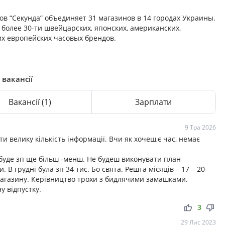
в “Секунда” объединяет 31 магазинов в 14 городах Украины.
более 30-ти швейцарских, японских, американских,
их европейских часовых брендов.
 вакансії
Вакансії
(1)
Зарплати
9 Тра 2026
и велику кількість інформації. Вчи як хочеш,є час, немає
 буде зп ще більш -менш. Не будеш виконувати план
. В грудні була зп 34 тис. Бо свята. Решта місяців – 17 – 20
 магазину. Керівництво трохи з бидлячими замашками.
у відпустку.
thumb_up
thumb_down
3
29 Лис 2023