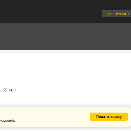
НОВІ КОМПАНІЇ
location_on
а
Київ
Подати заявку
компанії.