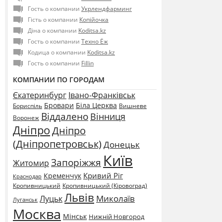
Гость о компании
Укрлендфарминг
Гість о компании
Копійочка
Діна о компании
Koditsa.kz
Гость о компании
Техно Ёж
Кодица о компании
Koditsa.kz
Гость о компании
Fillin
КОМПАНИИ ПО ГОРОДАМ
Єкатеринбург
Івано-Франківськ
Бровари
Біла Церква
Бориспіль
Вишневе
Віддалено
Вінниця
Воронеж
Дніпро
Дніпро
(Дніпропетровськ)
Донецьк
Київ
Запоріжжя
Житомир
Кривий Ріг
Кременчук
Краснодар
Кропивницький
Кропивницький (Кіровоград)
Львів
Миколаїв
Луцьк
Луганськ
Москва
Мінськ
Нижній Новгород