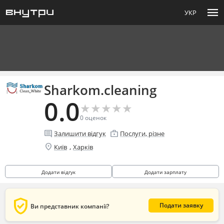
menu
УКР
Sharkom.cleaning
0.0
★
★
★
★
★
★
★
★
★
★
0
оценок
comment
enterprise
Залишити відгук
Послуги, різне
location_on
,
Київ
Харків
Додати відгук
Додати зарплату
verified_user
Подати заявку
Ви представник компанії?