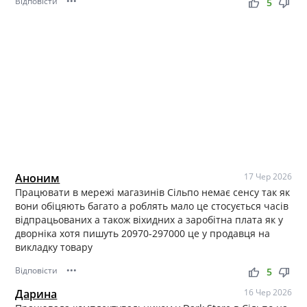
Відповісти
•••
thumb_up
thumb_down
5
Аноним
17 Чер 2026
Працювати в мережі магазинів Сільпо немає сенсу так як
вони обіцяють багато а роблять мало це стосується часів
відпрацьованих а також віхидних а заробітна плата як у
дворніка хотя пишуть 20970-297000 це у продавця на
викладку товару
Відповісти
•••
thumb_up
thumb_down
5
Дарина
16 Чер 2026