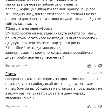
клієнтів,заповнювати забірні листи,міняти
переоцінку(якщо є),вводити терміни зранку(на це все
лиш година часу),виставляти товар на стелажі і це все
протягом дня,навіть немає коли в туалет піти,на обід сам
собі шукаєш заміну
4)Зарплата на рівні Африки
5)Чітких обов’язків немає,що скажуть робити то і маєш
робити,хоча багато чого не входить з цього у обов’язки
6)Відсутність перспективи і кар’єрного росту
7)Постійний тиск і дизмораль від
заввідділа,адміна,керуючого,куратора,операційного
директора(їм все не то і все не так)
Відповісти
•••
thumb_up
thumb_down
5
Гость
31 Тра 2026
Працював в компанії півроку за програмою лояльності
привів друга на роботу який вже працює місяць але
ніяких бонусів які обицають не отримав в подальшому не
в якому разі не їдите працювати в дану мережу
сплошний обман
Відповісти
•••
thumb_up
thumb_down
5