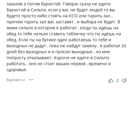
заказов а потом баристой. Говорю сразу не идите
баристой в Сильпо, если у вас не будет людей то вы
будете просто либо стоять на КСО или тарить зал ,
причем тарить зал вас заставят , и выбора не будет. В
моем сильпо в котором я работал , когда ты идёшь на
обед то тебе нельзя ставить табличку что ты идёшь на
обед. Если ты на бутике один работаешь то тебе и
выходных не дадут , пока не найдут замену , я работал 26
дней без выходных и я просил выходные , но мне
попросту отказывают. Кароче не идите в Сильпо
работать , оно не стоит ваших нервов , времени и
здоровья.
Відповісти
•••
thumb_up
thumb_down
2