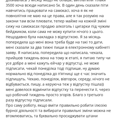
3500 хоча всюди написано 5к. В один день сказали піти
навчитись працювати на самокасі, хоча я як не
повнолітня не маю на це права, але я так розумію на
закони там всім плювати, тепер майже на кожній зміні
сижу на самокасах продаю алкоголь і цигарки під чужим
бейджиком, коли сама не можу купити нічого з цього.
Нещодавно була накладка з відпусткою. Я за місяць
попередила що мені вона треба буде на такі то дати,
мені сказали за два тижні пиши в електронному кабінеті
заяву. Я написала, попередила що написала, чекала,
прийшов тиждень вона на тому ж етапі, я питаю типу чи
усе добре а мені кажуть ейчар у відпустці, не може
підписати, чекай понеділка тоді підпише, ну думаю
нормально від понеділка до п’ятниці ще є час значить
підпишуть. Чекаю, понеділок, вівторок, середу, нічого не
відбувається, пишу, а керуюча теж у відпустку пішла))
мені довелося відмінити відпустку та перенести її, через
що робочий тиждень просто згорів. Благо з третього
разу відпустку підписали.
Про саму роботу, якщо вміти правильно робити ілюзію
бурної діяльності та вибирати правильні зміни можна не
втомлюватись, та буквально просиджувати штани