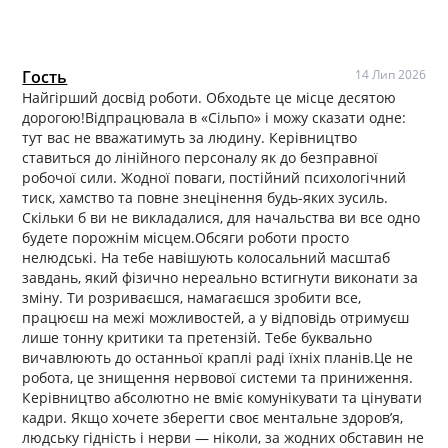
Гость
14 Лип 2026
Найгірший досвід роботи. Обходьте це місце десятою
дорогою!Відпрацювала в «Сільпо» і можу сказати одне:
тут вас не вважатимуть за людину. Керівництво
ставиться до лінійного персоналу як до безправної
робочої сили. Жодної поваги, постійний психологічний
тиск, хамство та повне знецінення будь-яких зусиль.
Скільки б ви не викладалися, для начальства ви все одно
будете порожнім місцем.Обсяги роботи просто
нелюдські. На тебе навішують колосальний масштаб
завдань, який фізично нереально встигнути виконати за
зміну. Ти розриваєшся, намагаєшся зробити все,
працюєш на межі можливостей, а у відповідь отримуєш
лише тонну критики та претензій. Тебе буквально
вичавлюють до останньої краплі раді їхніх планів.Це не
робота, це знищення нервової системи та приниження.
Керівництво абсолютно не вміє комунікувати та цінувати
кадри. Якщо хочете зберегти своє ментальне здоров’я,
людську гідність і нерви — ніколи, за жодних обставин не