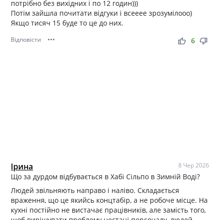
потрібно без вихідних і по 12 годин)))
Потім зайшла почитати відгуки і всееее зрозумілооо)
Якщо тисяч 15 буде то це до них.
Відповісти
•••
thumb_up
thumb_down
6
Ірина
8 Чер 2026
Що за дурдом відбувається в Хабі Сільпо в Зимній Воді?
Людей звільняють направо і наліво. Складається
враження, що це якийсь концтабір, а не робоче місце. На
кухні постійно не вистачає працівників, але замість того,
щоб вирішувати проблему нестачі персоналу, людей