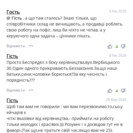
Гость
8 Кві 2026
@ Гість
, а що там сталось? Знаю тільки, що
співробітники склад не вичищають, а продавці роблять
свою роботу на пофіг, лиш би ніхто не чіпав, а у
керуючого одна задача – цінники пікать.
Відповісти
•••
thumb_up
thumb_down
4
Гість
8 Кві 2026
Просто Беспредел з боку керівництва,вул.Вербицького
30.Один одного прикривають.Беззаконня.За,що наші
батьки,сини,чоловіки борються?За яку чесність і
порядність???
Відповісти
•••
thumb_up
thumb_down
4
Гість
29 Бер 2026
Щоб там вам не говорили : ми вам перезвонимо,то,сьо,у
ейчарів є
чіткі вказівки від керівництва,- приймати на роботу
тільки молодих і красівих.))) Розумні і з досвідом тут не в
фаворі.(Так що,не тратьте свій час,якщо вам не 25).