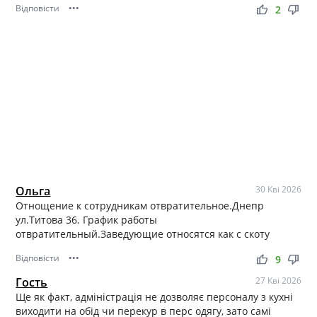
Відповісти
•••
thumb_up
thumb_down
2
Ольга
30 Кві 2026
Отнощение к сотрудникам отвратительное.Днепр
ул.Титова 36. График работы
отвратительный.Заведующие относятся как с скоту
Відповісти
•••
thumb_up
thumb_down
9
Гость
27 Кві 2026
Ще як факт, адміністрація не дозволяє персоналу з кухні
виходити на обід чи перекур в перс одягу, зато самі