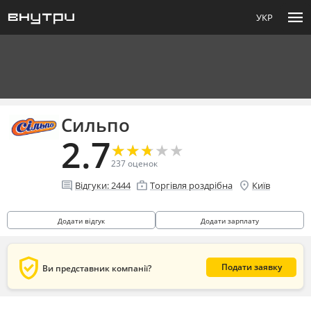
menu
УКР
Сильпо
2.7
★
★
★
★
★
★
★
★
★
★
237
оценок
comment
enterprise
location_on
Відгуки:
2444
Торгівля роздрібна
Київ
Додати відгук
Додати зарплату
verified_user
Подати заявку
Ви представник компанії?