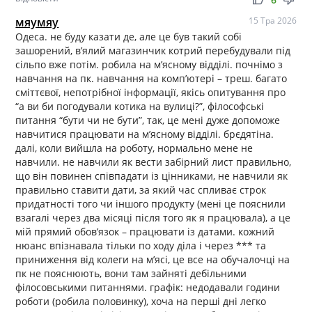
мяумяу
15 Тра 2026
Одеса. не буду казати де, але це був такий собі
зашорений, в’ялий магазинчик котрий перебудували під
сільпо вже потім. робила на м’ясному відділі. почнімо з
навчання на пк. навчання на комп’ютері – треш. багато
сміттєвої, непотрібної інформації, якісь опитування про
“а ви би погодували котика на вулиці?”, філософські
питання “бути чи не бути”, так, це мені дуже допоможе
навчитися працювати на м’ясному відділі. брєдятіна.
далі, коли вийшла на роботу, нормально мене не
навчили. не навчили як вести забірний лист правильно,
що він повинен співпадати із цінниками, не навчили як
правильно ставити дати, за який час спливає строк
придатності того чи іншого продукту (мені це пояснили
взагалі через два місяці після того як я працювала), а це
мій прямий обов’язок – працювати із датами. кожний
нюанс впізнавала тільки по ходу діла і через *** та
приниження від колеги на м’ясі, це все на обучалочці на
пк не пояснюють, вони там зайняті дебільними
філосовськими питаннями. графік: недодавали години
роботи (робила половинку), хоча на перші дні легко