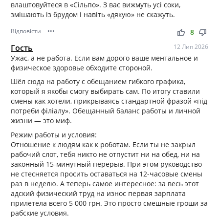
влаштовуйтеся в «Сільпо». З вас вижмуть усі соки,
змішають із брудом і навіть «дякую» не скажуть.
Відповісти
•••
thumb_up
thumb_down
8
Гость
12 Лип 2026
Ужас, а не работа. Если вам дорого ваше ментальное и
физическое здоровье обходите стороной.
Шёл сюда на работу с обещанием гибкого графика,
который я якобы смогу выбирать сам. По итогу ставили
смены как хотели, прикрываясь стандартной фразой «під
потреби філіалу». Обещанный баланс работы и личной
жизни — это миф.
Режим работы и условия:
Отношение к людям как к роботам. Если ты не закрыл
рабочий слот, тебя никто не отпустит ни на обед, ни на
законный 15-минутный перерыв. При этом руководство
не стесняется просить оставаться на 12-часовые смены
раз в неделю. А теперь самое интересное: за весь этот
адский физический труд на износ первая зарплата
прилетела всего 5 000 грн. Это просто смешные гроши за
рабские условия.