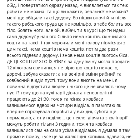
обід, і повертатися одразу назад, А виявляється так теж
робити не можна. та що ви кажете, реально? не можна?
мені ще обіцяли таксі додому, бо пішки вночі йти після
такого рабського труда це не комільфо. в тебе болить все
тіло, болять ноги, але ой, вибач, ти в курсі що ти йдеш
сама додому? у нашого Сільпо нема коштів, скінчилися
кошти на таксі. і так морочили мені голову півмісяця з
цим таксі, нема коштів нема коштів, потім два рази
всього підвезли додому, і знов нема коштів якогось біса.
ДЕ ЦІ КОШТИ? ХТО ЇХ З’ЇВ? я за одну зміну могла продати
12 кілограм свинини, я не вірю шо коштів немає. о,
доречі, забула сказати: а на вечірні зміни рибний та
ковбасний відділ пусті, тому вони висять на мені, я
повинна відпустити людей і нікого це не хвилює. чому
пусті? тому що на кулінарії дівчата неповнолітні
працюють до 21:30, тож я та жінка з ковбаси
залишаємося вдвох на чотири відділа. я пам’ятаю як
вперше спробувала поробити у вихідні, субота ще
нормально, а от у неділю… це пекло. дівчата з кулінарії
можуть робити тільки 3 години, тож я та ковбаса
залишалися сам на сам з усіма відділами. я думала я там
прямо й помру, і усе це за жалюгідні копійки. вдавися, не