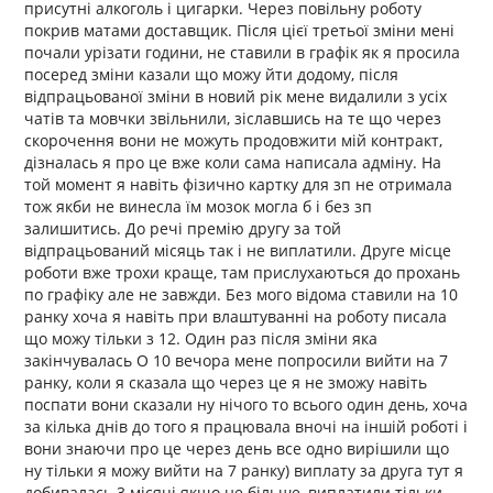
присутні алкоголь і цигарки. Через повільну роботу
покрив матами доставщик. Після цієї третьої зміни мені
почали урізати години, не ставили в графік як я просила
посеред зміни казали що можу йти додому, після
відпрацьованої зміни в новий рік мене видалили з усіх
чатів та мовчки звільнили, зіславшись на те що через
скорочення вони не можуть продовжити мій контракт,
дізналась я про це вже коли сама написала адміну. На
той момент я навіть фізично картку для зп не отримала
тож якби не винесла їм мозок могла б і без зп
залишитись. До речі премію другу за той
відпрацьований місяць так і не виплатили. Друге місце
роботи вже трохи краще, там прислухаються до прохань
по графіку але не завжди. Без мого відома ставили на 10
ранку хоча я навіть при влаштуванні на роботу писала
що можу тільки з 12. Один раз після зміни яка
закінчувалась О 10 вечора мене попросили вийти на 7
ранку, коли я сказала що через це я не зможу навіть
поспати вони сказали ну нічого то всього один день, хоча
за кілька днів до того я працювала вночі на іншій роботі і
вони знаючи про це через день все одно вирішили що
ну тільки я можу вийти на 7 ранку) виплату за друга тут я
добивалась 3 місяці якщо не більше, виплатили тільки