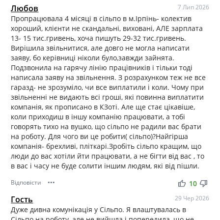
Любов
7 Лип 2026
Пропрацювала 4 місяці в сільпо в м.Ірпінь- колектив
хороший, клієнти не скандальні, виховані, АЛЕ зарплата
13- 15 тис.гривень, хоча пишуть 29-32 тис.гривень.
Вирішила звільнитися, але довго не могла написати
заяву, бо керівниці ніколи було,завжди зайнята.
Подзвонила на гарячу лінію працівників і тільки тоді
написала заяву на звільнення. З розрахунком теж не все
гаразд- не зрозуміло, чи все виплатили і коли. Чому при
звільненні не видають всі гроші, які повинна виплатити
компанія, як прописано в КЗоті. Але ще стає цікавіше,
коли приходиш в іншу компанію працювати, а тобі
говорять тихо на вушко, що сільпо не радили вас брати
на роботу. Для чого ви це робити( сільпо)?Найгірша
компанія- брехливі, пліткарі.Зробіть сільпо кращим, що
люди до вас хотіли йти працювати, а не бігти від вас , то
в вас і часу не буде солити іншим людям, які від пішли.
Відповісти
•••
thumb_up
thumb_down
10
Гость
29 Чер 2026
Дуже дивна комунікація у Сільпо. Я влаштувалась в
Сільпо на роботу, але не вийшла і попередила, що не