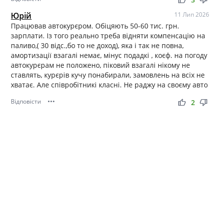
Юрій
11 Лип 2026
Працював автокурєром. Обіцяють 50-60 тис. грн.
зарплати. Із того реально треба відняти компенсацію на
паливо,( 30 відс.,бо то не доход), яка і так не повна,
амортизації взагалі немає, мінус подадкі , коєф. на погоду
автокурєрам не положено, піковий взагалі нікому не
ставлять, курєрів кучу понабирали, замовлень на всіх не
хватає. Але співробітникі класні. Не раджу на своєму авто
Відповісти
•••
thumb_up
thumb_down
2