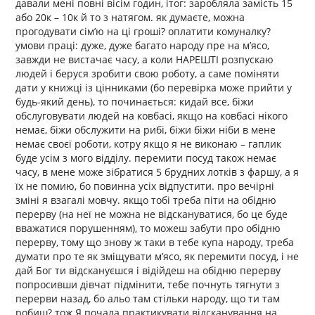
давали мені повні вісім годин, ітог: заробляла замість 15
або 20к – 10к й то з натягом. як думаєте, можна
прогодувати сім’ю на ці гроші? оплатити комуналку?
умови праці: дуже, дуже багато народу пре на м’ясо,
завжди не вистачає часу, а коли НАРЕШТІ розпускаю
людей і беруся зробити свою роботу, а саме поміняти
дати у книжці із цінниками (бо перевірка може прийти у
будь-який день), то починається: кидай все, біжи
обслуговувати людей на ковбасі, якщо на ковбасі нікого
немає, біжи обслужити на рибі, біжи біжи ніби в мене
немає своєї роботи, котру якщо я не виконаю – гаплик
буде усім з мого відділу. перемити посуд також немає
часу, в мене може зібратися 5 брудних лотків з фаршу, а я
їх не помию, бо повинна усіх відпустити. про вечірні
зміні я взагалі мовчу. якщо тобі треба піти на обідню
перерву (на неї не можна не відскануватися, бо це буде
вважатися порушенням), то можеш забути про обідню
перерву, тому що знову ж таки в тебе купа народу, треба
думати про те як зміщувати м’ясо, як перемити посуд, і не
дай Бог ти відскануєшся і відійдеш на обідню перерву
попросивши дівчат підмінити, тебе почнуть тягнути з
перерви назад, бо альо там стільки народу, що ти там
робиш? тож Я почала практикувати відсканування на