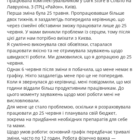
Працювала комплектувальником у Dark Store в Сільпо на
Лаврухіна, 3 (ТРЦ «Район», Київ).
Перша зміна була 25 травня. Пропрацювавши більше
двох тижнів, я заздалегідь попередила керівницю, що
через сімейні обставини зможу працювати лише до 25
червня. У мами виникли проблеми із серцем, тому після
цієї дати нам потрібно виїхати з Києва.
Я сумлінно виконувала свої обов’язки, старалася
працювати якісно та не отримувала зауважень щодо
швидкості роботи. Ми домовилися, що я допрацюю до 25
червня.
Однак 6 червня після зміни я побачила, що мене немає в
графіку. Ніхто заздалегідь мене про це не попередив.
Коли я звернулася до керівниці, мені повідомили, що мої
години віддали більш продуктивним працівникам. До
цього моменту зауважень щодо моєї роботи мені не
висловлювали.
Для мене це стало проблемою, оскільки я розраховувала
працювати до 25 червня і планувала свій бюджет,
зокрема на придбання необхідних препаратів для себе
та мами.
Щодо умов роботи: основний графік передбачає тривалі
зміни, часто по 12 годин. Робота фізично важка —