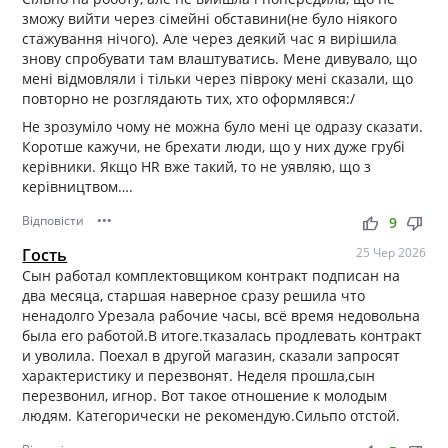
зможу вийти через сімейні обставини(не було ніякого
стажування нічого). Але через деякий час я вирішила
знову спробувати там влаштуватись. Мене дивувало, що
мені відмовляли і тільки через півроку мені сказали, що
повторно не розглядають тих, хто оформлявся:/
Не зрозуміло чому не можна було мені це одразу сказати.
Коротше кажучи, не брехати люди, що у них дуже грубі
керівники. Якщо HR вже такий, то не уявляю, що з
керівництвом….
Відповісти
•••
thumb_up
thumb_down
9
Гость
25 Чер 2026
Сын работал комплектовщиком контракт подписан на
два месяца, старшая наверное сразу решила что
ненадолго Урезала рабочие часы, всё время недовольна
была его работой.В итоге.тказалась продлевать контракт
и уволила. Поехал в другой магазин, сказали запросят
характеристику и перезвонят. Неделя прошла,сын
перезвонил, игнор. Вот такое отношение к молодым
людям. Категорически не рекомендую.Сильпо отстой.