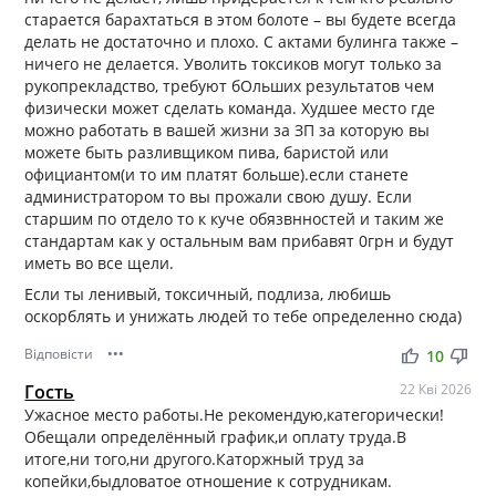
старается барахтаться в этом болоте – вы будете всегда
делать не достаточно и плохо. С актами булинга также –
ничего не делается. Уволить токсиков могут только за
рукопрекладство, требуют бОльших результатов чем
физически может сделать команда. Худшее место где
можно работать в вашей жизни за ЗП за которую вы
можете быть разливщиком пива, баристой или
официантом(и то им платят больше).если станете
администратором то вы прожали свою душу. Если
старшим по отдело то к куче обязвнностей и таким же
стандартам как у остальным вам прибавят 0грн и будут
иметь во все щели.
Если ты ленивый, токсичный, подлиза, любишь
оскорблять и унижать людей то тебе определенно сюда)
Відповісти
•••
thumb_up
thumb_down
10
Гость
22 Кві 2026
Ужасное место работы.Не рекомендую,категорически!
Обещали определённый график,и оплату труда.В
итоге,ни того,ни другого.Каторжный труд за
копейки,быдловатое отношение к сотрудникам.