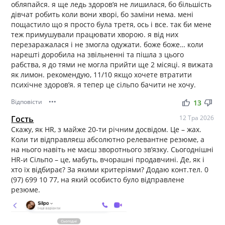
обляпайся. я ще ледь здоров’я не лишилася, бо більшість
дівчат робить коли вони хворі, бо заміни нема. мені
пощастило що я просто була третя, ось і все. так би мене
теж примушували працювати хворою. я від них
перезаражалася і не змогла одужати. боже боже… коли
нарешті доробила на звільненні та пішла з цього
рабства, я до тями не могла прийти ще 2 місяці. я вижата
як лимон. рекомендую, 11/10 якщо хочете втратити
психічне здоров’я. я тепер це сільпо бачити не хочу.
Відповісти
•••
thumb_up
thumb_down
13
Гость
12 Тра 2026
Скажу, як HR, з майже 20-ти річним досвідом. Це – жах.
Коли ти відправляєш абсолютно релевантне резюме, а
на нього навіть не маєш зворотнього звʼязку. Сьогоднішні
HR-и Сільпо – це, мабуть, вчорашні продавчині. Де, як і
хто їх відбирає? За якими критеріями? Додаю конт.тел. 0
(97) 699 10 77, на який особисто було відправлене
резюме.