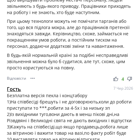
звільняють з будь-якого приводу. Працівники приходять
на роботу і не знають, хто буде наступним.
При цьому технологи можуть не помічати тарганів або
того, що вся підлога мокра, але до працівників претензії
знаходяться завжди. Керівництво, схоже, займається не
покращенням умов роботи, а постійним тиском на
персонал, додаючи додаткові зміни та навантаження.
В будь-якій нормальній країні за подібні несправедливі
звільнення можна було б судитися, але тут, схоже, цим
просто користуються на повну.
Відповісти
•••
thumb_up
thumb_down
4
Гость
7 Чер 2026
Безплатна версія пекла і концтабору
1)На співбесіді брешуть і не договорюють,коли до роботи
приступати то ***,робити за 4-5х і за низьку зп
2)Із вихідними туго,вони дають в менш пікові дні,на
Різвдвяні і Великодні свята не дають вихідних і відпустки
3)Кажуть на співбесіді,що якщо продавець,робота лише
за вітриною і важити товар на вазі,по факту робіт буде
10,виставляти товар на вітрину,відпускати