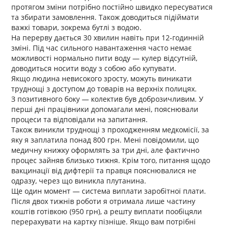
протягом зміни потрібно постійно швидко пересуватися
та збирати замовлення. Також доводиться підіймати
важкі товари, зокрема бутлі з водою.
На перерву дається 30 хвилин навіть при 12-годинній
зміні. Під час сильного навантаження часто немає
можливості нормально пити воду — кулер відсутній,
доводиться носити воду з собою або купувати.
Якщо людина невисокого зросту, можуть виникати
труднощі з доступом до товарів на верхніх полицях.
З позитивного боку — колектив був доброзичливим. У
перші дні працівники допомагали мені, пояснювали
процеси та відповідали на запитання.
Також виникли труднощі з проходженням медкомісії, за
яку я заплатила понад 800 грн. Мені повідомили, що
медичну книжку оформлять за три дні, але фактично
процес зайняв близько тижня. Крім того, питання щодо
вакцинації від дифтерії та правця пояснювалися не
одразу, через що виникла плутанина.
Ще один момент — система виплати заробітної плати.
Після двох тижнів роботи я отримала лише частину
коштів готівкою (950 грн), а решту виплати пообіцяли
перерахувати на картку пізніше. Якщо вам потрібні