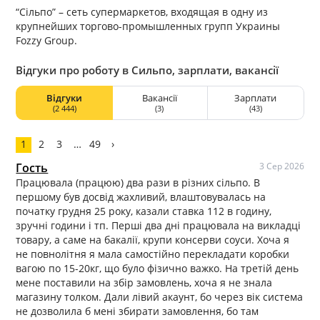
“Сільпо” – сеть супермаркетов, входящая в одну из
крупнейших торгово-промышленных групп Украины
Fozzy Group.
Відгуки про роботу в Сильпо, зарплати, вакансії
Відгуки
Вакансії
Зарплати
(2 444)
(3)
(43)
1
2
3
…
49
›
Гость
3 Сер 2026
Працювала (працюю) два рази в різних сільпо. В
першому був досвід жахливий, влаштовувалась на
початку грудня 25 року, казали ставка 112 в годину,
зручні години і тп. Перші два дні працювала на викладці
товару, а саме на бакалії, крупи консерви соуси. Хоча я
не повнолітня я мала самостійно перекладати коробки
вагою по 15-20кг, що було фізично важко. На третій день
мене поставили на збір замовлень, хоча я не знала
магазину толком. Дали лівий акаунт, бо через вік система
не дозволила б мені збирати замовлення, бо там