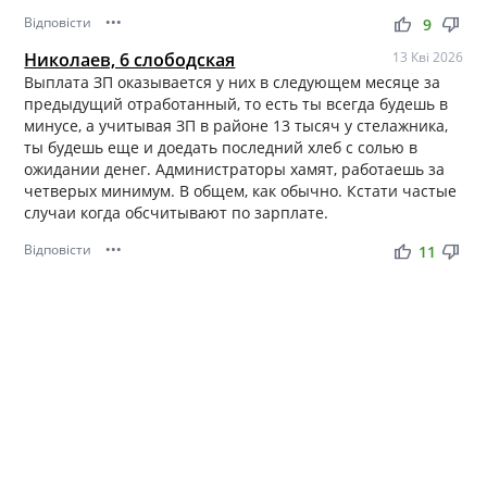
Відповісти
•••
thumb_up
thumb_down
9
Николаев, 6 слободская
13 Кві 2026
Выплата ЗП оказывается у них в следующем месяце за
предыдущий отработанный, то есть ты всегда будешь в
минусе, а учитывая ЗП в районе 13 тысяч у стелажника,
ты будешь еще и доедать последний хлеб с солью в
ожидании денег. Администраторы хамят, работаешь за
четверых минимум. В общем, как обычно. Кстати частые
случаи когда обсчитывают по зарплате.
Відповісти
•••
thumb_up
thumb_down
11