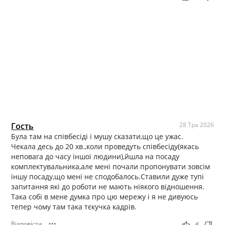
Гость
28 Тра 2026
Була там на співбесіді і мушу сказати,що це ужас.
Чекала десь до 20 хв.,коли проведуть співбесіду(якась
неповага до часу іншої людини),йшла на посаду
комплектувальника,але мені почали пропонувати зовсім
іншу посаду,що мені не сподобалось.Ставили дуже тупі
запитання які до роботи не мають ніякого відношення.
Така собі в мене думка про цю мережу і я не дивуюсь
тепер чому там така тєкучка кадрів.
Відповісти
•••
thumb_up
thumb_down
6