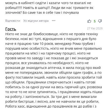
можуть в кабінеті сидіти і казати чого ти взагалі не
робиш!!!!!! Навіть в шапці!! Люди ви нас тримаєте як
злочинів? Бо саме так я себе там і почувала
Відповісти
Усі відгуки автора
•••
thumb_up
thumb_down
5
Гость
27 Кві 2026
Ніхто не знає де бомбосховище, ніхто не провів техніку
безпеки, ножі всі тупі, відношення з першого дня було
наче я працюю там 10 років, менеджер Рома грубив і
порушив мою особистість, ніхто не вчив мене правильно
працювати на м’ясі і на гарячому процесі, ніхто не
провів мене по заводу і не показав де і які знаходяться
процеси, все узнавалось по необхідності, ніхто не
розказав де знаходиться аптечка, я мила посуд про який
мене не попереджали, звонили обіцяли один графік, а по
факту поставили інший, навіть коли просила зробити той
що обіцяли. Працівники сперечаються і навіть готові
побитись із-за одної ручки на весь гарячий цех, розвозка
то хоче то не хоче зупинятись, і працівники ходять пішки
на роботу, і запізнюються. За три дні з мене вимагали
робити бистріше, і якісно, але не навчили як це робити,
Робота хаос, відношення до працівників як до рабів і з