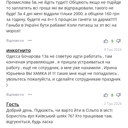
Промислова 5в, не йдіть туди!!! Обіцяють якщо не підійде
то заплатять всі гроші які ви відпрацювали, такого не
буде! За 4 дні мені віддали тільки 2000, а обіцяли 160 грн
за годину, будете на 4+/-5 процесах ганяти за дарма!!!!!!
Ганьба в Україні бути рабами! Коли питаєш за зп всі на
морозі!
Відповісти
•••
thumb_up
thumb_down
9
инкогнито
9 Тра 2026
Одесса Бочарова 13а не советую идти работать , там
конченая управляющая , я пришла устраиваться на
работу , ещё не сотрудник, а мне уже нахамили , Ирина
Юрьевна ВЫ ХАМКА И !!! такие мне ещё не попадались ,
увольтесь пожалуйста, и сделайте сотрудникам праздник
)
Відповісти
•••
thumb_up
thumb_down
8
Гость
2 Тра 2026
Добрий день. Підкажіть, чи варто йти в Сільпо в місті
Бориспіль вул Київський шлях 76? Хто працював там,
відгукніться, будь ласка