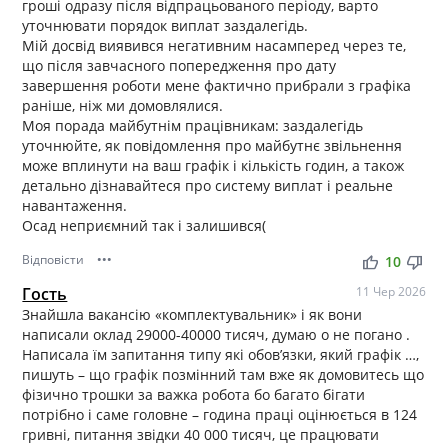
гроші одразу після відпрацьованого періоду, варто
уточнювати порядок виплат заздалегідь.
Мій досвід виявився негативним насамперед через те,
що після завчасного попередження про дату
завершення роботи мене фактично прибрали з графіка
раніше, ніж ми домовлялися.
Моя порада майбутнім працівникам: заздалегідь
уточнюйте, як повідомлення про майбутнє звільнення
може вплинути на ваш графік і кількість годин, а також
детально дізнавайтеся про систему виплат і реальне
навантаження.
Осад неприємний так і залишився(
Відповісти
•••
thumb_up
thumb_down
10
Гость
11 Чер 2026
Знайшла вакансію «комплектувальник» і як вони
написали оклад 29000-40000 тисяч, думаю о не погано .
Написала їм запитання типу які обовʼязки, який графік …,
пишуть – що графік позмінний там вже як домовитесь що
фізично трошки за важка робота бо багато бігати
потрібно і саме головне – година праці оцінюється в 124
гривні, питання звідки 40 000 тисяч, це працювати