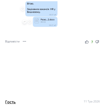
Відповісти
•••
thumb_up
thumb_down
7
Гость
11 Тра 2026