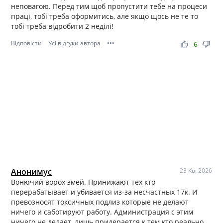
неповагою. Перед тим щоб пропустити тебе на процеси
праці, тобі треба оформитись, але якщо щось не те то
тобі треба відробити 2 неділі!
Відповісти
Усі відгуки автора
•••
thumb_up
thumb_down
6
Анонимус
23 Кві 2026
Вонючий ворох змей. Принижают тех кто
перерабатывает и убивается из-за несчастных 17к. И
превозносят токсичных подлиз которые не делают
ничего и саботируют работу. Администрация с этим
ничего не делает, лишь придерается к тем кто реально