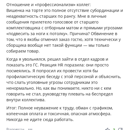
Отношение и «профессионализм» коллег:
Вишенка на торте это полное отсутствие субординации и
неадекватность старших по рангу. Мне в личные
сообщения прилетело голосовое от старшего
комплектовщика с отборным матом и прямыми угрозами
«подвесить за ноги к потолку». Причина? Обвинение в
том, что я якобы отменил заказ гостю, хотя технически у
сборщика вообще нет такой функции — мы только
собираем товар.
Когда я увольнялся, решил зайти в отдел кадров и
показать это ГС. Реакция HR поразила: они просто
посмеялись. Я попросил их провести хотя бы
профилактическую беседу с этой персоной и объяснить,
что слать уголовные угрозы сотрудникам это
ненормально. Но, как вы понимаете, никто ни с кем
говорить не стал, руководству плевать на беспредел
внутри коллектива.
Итог: Полное неуважение к труду, обман с графиком,
копеечная оплата и токсичная, опасная атмосфера.
Никогда не идите сюда работать.
Відповісти
•••
thumb_up
thumb_down
3