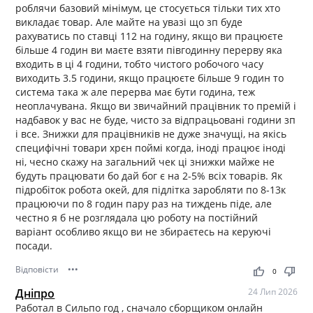
роблячи базовий мінімум, це стосується тільки тих хто
викладає товар. Але майте на увазі що зп буде
рахуватись по ставці 112 на годину, якщо ви працюєте
більше 4 годин ви маєте взяти півгодинну перерву яка
входить в ці 4 години, тобто чистого робочого часу
виходить 3.5 години, якщо працюєте більше 9 годин то
система така ж але перерва має бути година, теж
неоплачувана. Якщо ви звичайний працівник то премій і
надбавок у вас не буде, чисто за відпрацьовані години зп
і все. Знижки для працівників не дуже значущі, на якісь
специфічні товари хрєн поймі когда, іноді працює іноді
ні, чесно скажу на загальний чек ці знижки майже не
будуть працювати бо дай бог є на 2-5% всіх товарів. Як
підробіток робота окей, для підлітка заробляти по 8-13к
працюючи по 8 годин пару раз на тиждень піде, але
честно я б не розглядала цю роботу на постійний
варіант особливо якщо ви не збираєтесь на керуючі
посади.
Відповісти
•••
thumb_up
thumb_down
0
Дніпро
24 Лип 2026
Работал в Сильпо год , сначало сборщиком онлайн