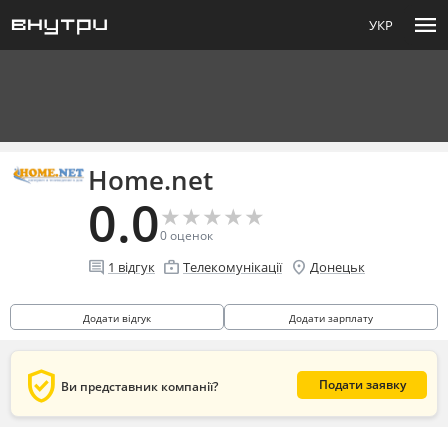
menu
УКР
Home.net
0.0
★
★
★
★
★
★
★
★
★
★
0
оценок
comment
enterprise
location_on
1
відгук
Телекомунікації
Донецьк
Додати відгук
Додати зарплату
verified_user
Подати заявку
Ви представник компанії?