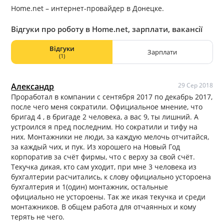
Home.net – интернет-провайдер в Донецке.
Відгуки про роботу в Home.net, зарплати, вакансії
Відгуки
Зарплати
(1)
Александр
29 Сер 2018
Проработал в компании с сентября 2017 по декабрь 2017,
после чего меня сократили. Официальное мнение, что
бригад 4 , в бригаде 2 человека, а вас 9, ты лишний. А
устроился я пред последним. Но сократили и тифу на
них. Монтажники не люди, за каждую мелочь отчитайся,
за каждый чих, и пук. Из хорошего на Новый Год
корпоратив за счёт фирмы, что с верху за свой счёт.
Текучка дикая, кто сам уходит, при мне 3 человека из
бухгалтерии расчитались, к слову официально устороена
бухгалтерия и 1(один) монтажник, остальные
официально не устороены. Так же икая текучка и среди
монтажников. В общем работа для отчаянных и кому
терять не чего.