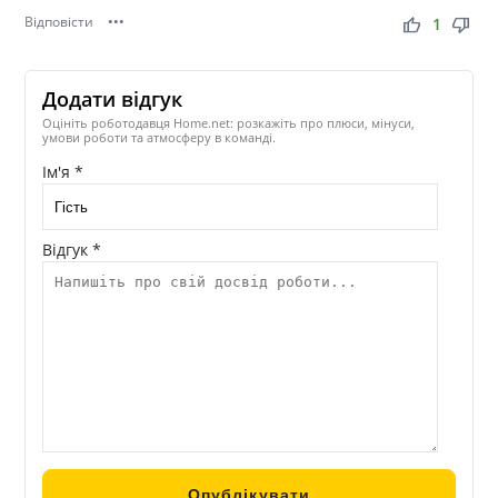
Відповісти
•••
thumb_up
thumb_down
1
Додати відгук
Оцініть роботодавця Home.net: розкажіть про плюси, мінуси,
умови роботи та атмосферу в команді.
Ім'я *
Відгук *