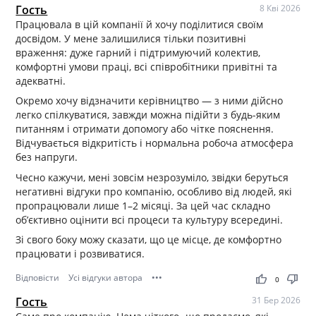
Гость
8 Кві 2026
Працювала в цій компанії й хочу поділитися своїм
досвідом. У мене залишилися тільки позитивні
враження: дуже гарний і підтримуючий колектив,
комфортні умови праці, всі співробітники привітні та
адекватні.
Окремо хочу відзначити керівництво — з ними дійсно
легко спілкуватися, завжди можна підійти з будь-яким
питанням і отримати допомогу або чітке пояснення.
Відчувається відкритість і нормальна робоча атмосфера
без напруги.
Чесно кажучи, мені зовсім незрозуміло, звідки беруться
негативні відгуки про компанію, особливо від людей, які
пропрацювали лише 1–2 місяці. За цей час складно
об’єктивно оцінити всі процеси та культуру всередині.
Зі свого боку можу сказати, що це місце, де комфортно
працювати і розвиватися.
Відповісти
Усі відгуки автора
•••
thumb_up
thumb_down
0
Гость
31 Бер 2026