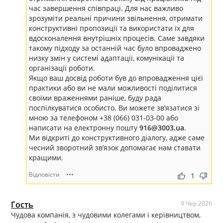
час завершення співпраці. Для нас важливо
зрозуміти реальні причини звільнення, отримати
конструктивні пропозиції та використати їх для
вдосконалення внутрішніх процесів. Саме завдяки
такому підходу за останній час було впроваджено
низку змін у системі адаптації, комунікації та
організації роботи.
Якщо ваш досвід роботи був до впровадження цієї
практики або ви не мали можливості поділитися
своїми враженнями раніше, буду рада
поспілкуватися особисто. Ви можете зв’язатися зі
мною за телефоном +38 (066) 031-03-00 або
написати на електронну пошту
916@3003.ua
.
Ми відкриті до конструктивного діалогу, адже саме
чесний зворотний зв’язок допомагає нам ставати
кращими.
Відповісти
•••
thumb_up
thumb_down
1
Гость
9 Чер 2026
Чудова компанія, з чудовими колегами і керівництвом,