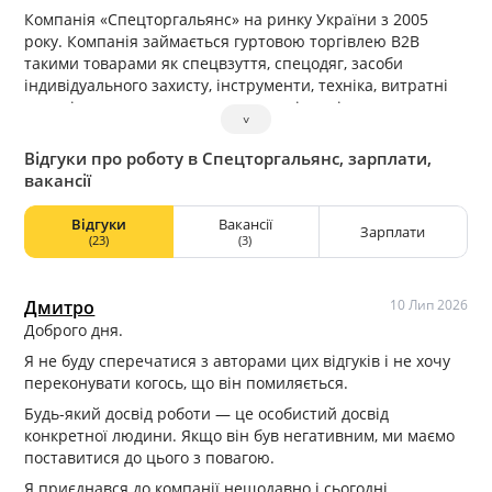
Компанія «Спецторгальянс» на ринку України з 2005
року. Компанія займається гуртовою торгівлею В2В
такими товарами як спецвзуття, спецодяг, засоби
індивідуального захисту, інструменти, техніка, витратні
матеріали, а також надає послуги з індивідуального та
˅
масового пошиву спецодягу.
Відгуки про роботу в Спецторгальянс, зарплати,
вакансії
Відгуки
Вакансії
Зарплати
(23)
(3)
Дмитро
10 Лип 2026
Доброго дня.
Я не буду сперечатися з авторами цих відгуків і не хочу
переконувати когось, що він помиляється.
Будь-який досвід роботи — це особистий досвід
конкретної людини. Якщо він був негативним, ми маємо
поставитися до цього з повагою.
Я приєднався до компанії нещодавно і сьогодні