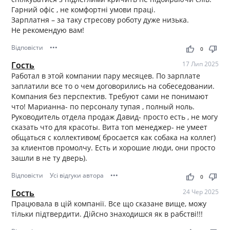
Гарний офіс , не комфортні умови праці.
Зарплатня – за таку стресову роботу дуже низька.
Не рекомендую вам!
Відповісти
•••
thumb_up
thumb_down
0
Гость
17 Лип 2025
Работал в этой компании пару месяцев. По зарплате
заплатили все то о чем договорились на собеседовании.
Компания без перспектив. Требуют сами не понимают
что! Марианна- по персоналу тупая , полный ноль.
Руководитель отдела продаж Давид- просто есть , не могу
сказать что для красоты. Вита топ менеджер- не умеет
общаться с коллективом( бросается как собака на коллег)
за клиентов промолчу. Есть и хорошие люди, они просто
зашли в не ту дверь).
Відповісти
Усі відгуки автора
•••
thumb_up
thumb_down
0
Гость
24 Чер 2025
Працювала в цій компанії. Все що сказане вище, можу
тільки підтвердити. Дійсно знаходишся як в рабстві!!!