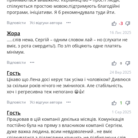
спілкуються простою мовою,підтримують благодійні
програми, ініціативи. Я б рекомендувала туди йти.
Відповісти
Усі відгуки автора
•••
thumb_up
thumb_down
-3
Жора
16 Лис 2025
…..слів нема, Сергій – одним словом лай – но (слухати не
вміє, з рота смердить!). По з/п обіцяють одне платять
мінімум.
Відповісти
•••
thumb_up
thumb_down
0
Гость
24 Вер 2025
Цікаво що Лена досі керує так усіма і чоловіком? Дивлюся
за скільки років нічого не змінилося. Але стабільність,
хоч і регресивна теж непогано 😀👍!
Відповісти
Усі відгуки автора
•••
thumb_up
thumb_down
1
Гость
1 Сер 2025
Працював в цій компанії декілька місяців. Комунікація
постійно була на пряму з власником компанії Сергієм,
дуже важка людина, всим невдоволений , не вміє
спілкуватися з підлеглими кричить не підбираючи слів.