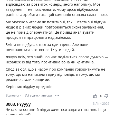
відповідаю за розвиток комерційного напрямку. Моє
завдання — не пояснювати, чому щось відбувалося
раніше, а зробити так, щоб компанія ставала сильнішою.
Ми уважно читаємо як позитивні, так і негативні відгуки.
Якщо в різних людей повторюються схожі зауваження,
це не привід сперечатися. Це привід аналізувати
процеси та працювати над змінами.
Зміни не відбуваються за один день. Але вони
починаються з готовності чути людей.
Дякую всім, хто знайшов час поділитися своєю думкою —
незалежно від того, позитивна вона чи критична.
Сподіваюся, що з часом про компанію говоритимуть не
тому, що ми написали гарну відповідь, а тому, що ми
реально стали кращими.
Керівник відділу продажів
Відповісти
Усі відгуки автора
•••
thumb_up
thumb_down
0
3003. FYyyyy
3 Лип 2026
Читаючи останній відгук хочеться задати питання: і що
кажуть лікарі?