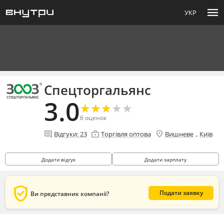
menu
УКР
Спецторгальянс
3.0
★
★
★
★
★
★
★
★
★
★
6
оценок
location_on
comment
enterprise
,
Відгуки:
23
Торгівля оптова
Вишневе
Київ
Додати відгук
Додати зарплату
verified_user
Подати заявку
Ви представник компанії?