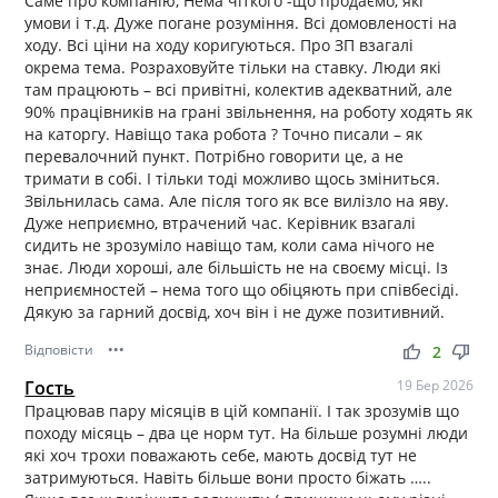
Саме про компанію, Нема чіткого -що продаємо, які
умови і т.д. Дуже погане розуміння. Всі домовленості на
ходу. Всі ціни на ходу коригуються. Про ЗП взагалі
окрема тема. Розраховуйте тільки на ставку. Люди які
там працюють – всі привітні, колектив адекватний, але
90% працівників на грані звільнення, на роботу ходять як
на каторгу. Навіщо така робота ? Точно писали – як
перевалочний пункт. Потрібно говорити це, а не
тримати в собі. І тільки тоді можливо щось зміниться.
Звільнилась сама. Але після того як все вилізло на яву.
Дуже неприємно, втрачений час. Керівник взагалі
сидить не зрозуміло навіщо там, коли сама нічого не
знає. Люди хороші, але більшість не на своєму місці. Із
неприємностей – нема того що обіцяють при співбесіді.
Дякую за гарний досвід, хоч він і не дуже позитивний.
Відповісти
•••
thumb_up
thumb_down
2
Гость
19 Бер 2026
Працював пару місяців в цій компанії. І так зрозумів що
походу місяць – два це норм тут. На більше розумні люди
які хоч трохи поважають себе, мають досвід тут не
затримуються. Навіть більше вони просто біжать …..