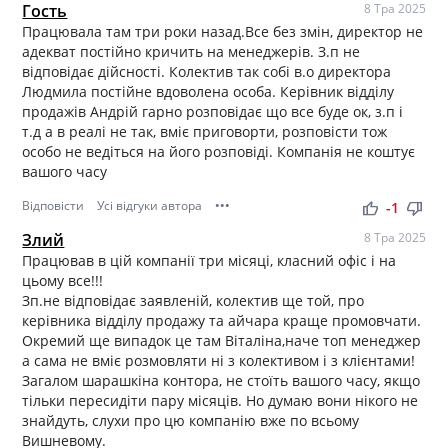
Гость
8 Тра 2025
Працювала там три роки назад.Все без змін, директор не
адекват постійно кричить на менеджерів. З.п не
відповідає дійсності. Колектив так собі в.о директора
Людмила постійне вдоволена особа. Керівник відділу
продажів Андрій гарно розповідає що все буде ок, з.п і
т.д а в реалі не так, вміє приговорти, розповісти тож
особо не ведіться на його розповіді. Компанія не коштує
вашого часу
Відповісти
Усі відгуки автора
•••
thumb_up
thumb_down
-1
Злий
8 Тра 2025
Працював в цій компанії три місяці, класний офіс і на
цьому все!!!
Зп.не відповідає заявленій, колектив ще той, про
керівника відділу продажу та айчара краще промовчати.
Окремий ще випадок це там Віталіна,наче топ менеджер
а сама не вміє розмовляти ні з колективом і з клієнтами!
Загалом шарашкіна контора, не стоїть вашого часу, якщо
тільки пересидіти пару місяців. Но думаю вони нікого не
знайдуть, слухи про цю компанію вже по всьому
Вишневому.