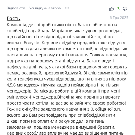
Відповісти
Усі відгуки автора
•••
thumb_up
thumb_down
3
Гость
6 Тра 2025
Компанія, де співробітники ніхто, багато обіцянок на
співбесіді від айчара Маріанни, яка чудово розповідає,
що в дійсності не відповідає ні заявленій з.п, ні по
виплаті бонусів. Керівник відділу продажів таке відчуття
що просто для галочки не компетентний,не відповідає як
наставник на першому етапі навчання.Толком навчання,
підтримка напершому етапі відсутня. Багато води і
пафосу на ділі нуль, як такої бази працюючої як говорять
немає, розвивай, прозвонюй,шукай. Зі слів самих клієнтів
коли телефонуєш чуєш відповідь, що ти в них за пів року
4,5,6 менеджер- тікучка кадрів неймовірна і не тільки
менеджерів. За місяць роботи в цій компанії при мені
змінилося 4 менеджера.Віталіна яка повинна навчати
просто чхати хотіла на вас,вона зайнята своєю роботою!
Тож не очікуйте заявленого навчання з 0, обіцяної з.п. і
всього що Вам розповідають при співбесіді.Клієнти
цікаві поки не оплатили рахунок далі з питань
замовлення, пошива менеджера вимушені брехати.
Керівник особливо впливу не має до вирішення питань