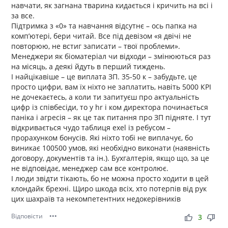
навчати, як загнана тварина кидається і кричить на всі і
за все.
Підтримка з «0» та навчання відсутнє – ось папка на
комп’ютері, бери читай. Все під девізом «я двічі не
повторюю, не встиг записати – твої проблеми».
Менеджери як біоматеріал чи відходи – змінюються раз
на місяць, а деякі йдуть в перший тиждень.
І найцікавіше – це виплата ЗП. 35-50 к – забудьте, це
просто цифри, вам їх ніхто не заплатить, навіть 5000 КРІ
не дочекаєтесь, а коли ти запитуєш про актуальність
цифр із співбесіди, то у hr і ком директора починається
паніка і агресія – як це так питання про ЗП підняте. І тут
відкривається чудо таблиця exel із ребусом –
прорахунком бонусів. Які ніхто тобі не виплачує, бо
виникає 100500 умов, які необхідно виконати (наявність
договору, документів та ін.). Бухгалтерія, якщо що, за це
не відповідає, менеджер сам все контролює.
І люди звідти тікають, бо не можна просто ходити в цей
клондайк брехні. Щиро шкода всіх, хто потерпів від рук
цих шахраїв та некомпетентних недокерівників
Відповісти
•••
thumb_up
thumb_down
3