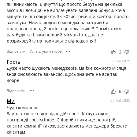
які виникають. Відчуття що просто беруть на декілька
місяців і все,щоб не виплачувати заявлені бонуси, хоча
мабуть те що обіцяють 35-50тис.грн.в цій конторі просто
замануха. Немає жодного менеджера котрий би
працював понад 2 років а це показник!!!! Посміхатися
вам будуть тільки перший місяць і то, далі не
розраховуйте на нормальне відношення!!
Відповісти
Усі відгуки автора
•••
thumb_up
thumb_down
2
Гость
30 Кві 2025
Дуже часто шукають менеджерів, майже кожного місяця
знов оновлюють вакансію, щось значить не все так
добре
Відповісти
•••
thumb_up
thumb_down
6
Ми
29 Кві 2025
Чудо компанія!
Зарплатня не відповідає дійсності. Кажуть одне ,
насправді зовсім інше. Співробітники -це непотріб,
клієнти компанії також, заставляють менеджера брехати
клієнтам .