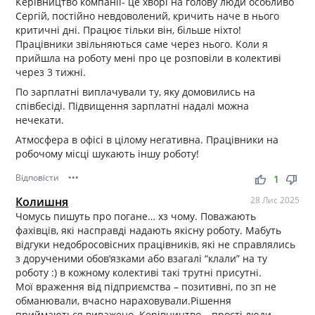
Керівництво компанії- це хворі на голову люди особливо
Сергій, постійно невдоволений, кричить наче в нього
критичні дні. Працює тільки він, більше ніхто!
Працівники звільняються саме через нього. Коли я
прийшла на роботу мені про це розповіли в колективі
через 3 тижні.
По зарплатні виплачували ту, яку домовились на
співбесіді. Підвищення зарплатні надалі можна
нечекати.
Атмосфера в офісі в цілому негативна. Працівники на
робочому місці шукають іншу роботу!
Відповісти
•••
thumb_up
thumb_down
1
Колишня
28 Лис 2025
Чомусь пишуть про погане… хз чому. Поважають
фахівців, які насправді надають якісну роботу. Мабуть
відгуки недобросовісних працівників, які не справлялись
з дорученими обов’язками або взагалі “клали” на ту
роботу :) в кожному колективі такі трутні присутні.
Мої враження від підприємства – позитивні, по зп не
обманювали, вчасно нараховували.Рішення
приймаються виважено. Керівництво – прості люди,