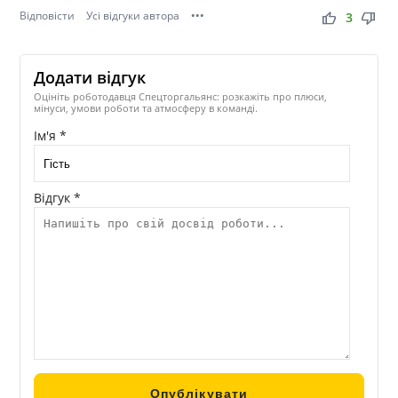
Відповісти
Усі відгуки автора
•••
thumb_up
thumb_down
3
Додати відгук
Оцініть роботодавця Спецторгальянс: розкажіть про плюси,
мінуси, умови роботи та атмосферу в команді.
Ім'я *
Відгук *