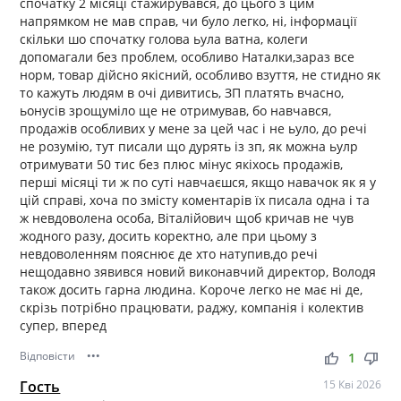
спочатку 2 місяці стажирувався, до цього з цим
напрямком не мав справ, чи було легко, ні, інформації
скільки шо спочатку голова ьула ватна, колеги
допомагали без проблем, особливо Наталки,зараз все
норм, товар дійсно якісний, особливо взуття, не стидно як
то кажуть людям в очі дивитись, ЗП платять вчасно,
ьонусів зрощуміло ще не отримував, бо навчався,
продажів особливих у мене за цей час і не ьуло, до речі
не розумію, тут писали що дурять із зп, як можна ьулр
отримувати 50 тис без плюс мінус якіхось продажів,
перші місяці ти ж по суті навчаєшся, якщо навачок як я у
цій справі, хоча по змісту коментарів їх писала одна і та
ж невдоволена особа, Віталійович щоб кричав не чув
жодного разу, досить коректно, але при цьому з
невдоволенням пояснює де хто натупив,до речі
нещодавно зявився новий виконавчий директор, Володя
також досить гарна людина. Короче легко не має ні де,
скрізь потрібно працювати, раджу, компанія і колектив
супер, вперед
Відповісти
•••
thumb_up
thumb_down
1
Гость
15 Кві 2026