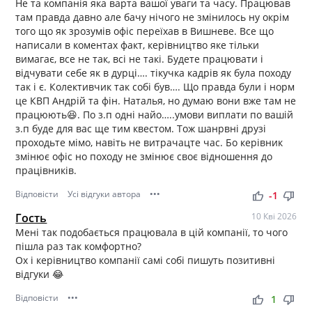
Не та компанія яка варта вашої уваги та часу. Працював
там правда давно але бачу нічого не змінилось ну окрім
того що як зрозумів офіс переїхав в Вишневе. Все що
написали в коментах факт, керівництво яке тільки
вимагає, все не так, всі не такі. Будете працювати і
відчувати себе як в дурці…. тікучка кадрів як була походу
так і є. Колективчик так собі був…. Що правда були і норм
це КВП Андрій та фін. Наталья, но думаю вони вже там не
працюють😆. По з.п одні найо…..умови виплати по вашій
з.п буде для вас ще тим квестом. Тож шанрвні друзі
проходьте мімо, навіть не витрачацте час. Бо керівник
змінює офіс но походу не змінює своє відношення до
працівників.
Відповісти
Усі відгуки автора
•••
thumb_up
thumb_down
-1
Гость
10 Кві 2026
Мені так подобається працювала в цій компанії, то чого
пішла раз так комфортно?
Ох і керівництво компанії самі собі пишуть позитивні
відгуки 😂
Відповісти
•••
thumb_up
thumb_down
1