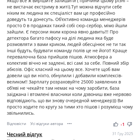
Якщо все ж вирішите залишити ( причини цьому різні –
не вистачає екстриму в житі).Тут можна відчути себе
ніким як людина як спеціаліст вам це професійно
доведуть та донесуть. Об’єктивно команда менеджерів
просто 0 в продажах такий собі сюр-сербор, мімо йшли
зайшли. Є персони яким корона явно давить!!! Про
детектора багато пафосу на ділі людина яка буде
розмовляти з вами криком, людей обесцінює не ти так
інші будуть, будувати команду полів це не його!! Краще
перевалочна база прийшов пішов. Атмосфера а
колективі вічно не задлені, всі самі за себе. Повний збір
абюзів. Офіс класний на цьому все. Хочете щоб вам
довели що ви ніхто, обнулили і добавили комплексів-
великом!! Зарплату розраховуйте 25000 заявлених в
об’яві не чекайте там немає на чому заробити, база
заїджана і втомлені власники коли дзвониш вже нервово
відповідають, що ви знову очередной менеджер))) Ви
просто ходите по кругу за тими хто пішов і розумієш чому
звільнились.
Відповісти
Усі відгуки автора
•••
thumb_up
thumb_down
-1
Чесний відгук
31 Гру 2025