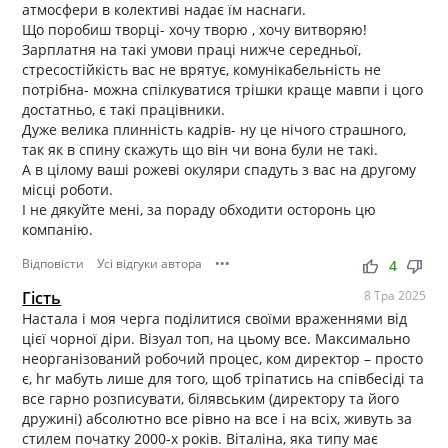
атмосфери в колективі надає їм наснаги.
Що поробиш творці- хочу творю , хочу витворяю!
Зарплатня на такі умови праці нижче середньої,
стресостійкість вас не врятує, комунікабельність не
потрібна- можна спілкуватися трішки краще мавпи і цого
достатньо, є такі працівники.
Дуже велика плинність кадрів- ну це нічого страшного,
так як в спину скажуть що він чи вона були не такі.
А в цілому ваші рожеві окуляри спадуть з вас на другому
місці роботи.
І не дякуйте мені, за пораду обходити осторонь цю
компанію.
Відповісти
Усі відгуки автора
•••
thumb_up
thumb_down
4
Гість
8 Тра 2025
Настала і моя черга поділитися своїми враженнями від
цієї чорної діри. Візуал топ, на цьому все. Максимально
неорганізований робочий процес, ком директор – просто
є, hr мабуть лише для того, щоб тріпатись на співбесіді та
все гарно розписувати, білявським (директору та його
дружині) абсолютно все рівно на все і на всіх, живуть за
стилем початку 2000-х років. Віталіна, яка типу має