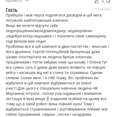
Відповісти
•••
thumb_up
thumb_down
3
Гость
15 Тра 2025
Прийшла і моя черга поділитися досвідом в цій мега
потужній, найпотужнішій компанії.
Якщо ви хочете відчути себе
недопрацівником(недоменеджер, недокерівник
,недобухгалтер,недошвея ) і понизити свою самооцінку,
тоді велком вам сюди!
Проблема вся в цій компанії в двох постяттях – власник і
його дружина. Сергій потенційний брихунець( дуже
цікаво спостерігати як людина бреше клієнтам,
працівникам і потім забуває кому що казав). І Олена тут
все сумно, суть її думок дуже важко вловити, но порцію
хейту і насмішок від неї в спину ти отримаєш. Одним
словом: Скажи мені, і я тобі скажу. Всі проблеми які
відбулися в цій компанії відбуваються за їхньої
участі.Для цього є спеціально навчена людина НR
Маріанна( інтриги , плітки розслідування і вливання
лестощів в вуха вище ☝️ згаданим особам) на цьому все
,тому що в своїй роботі вона повний нуль! Тому і
відбувається стравлювання і зіштовхування лобами між
собою працівників- сварки , плітки і нездорова