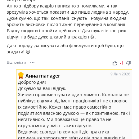
Анно з підбору кадрів написано з помилками, я так
зрозуміла хочеться показати що пише людина з народу.
Дуже сумно, що такі компанії існують . Розумна людина
зробить висновки після тижня перебування в компанії.
Раджу сходити і пройти цей квест! Для шукачів гострих
відчуттів буде дуже цікавий атракціон 👍.
Даю пораду ,записувати або фільмувати щоб було, що
згадати! 😃
Відповісти
•••
thumb_up
thumb_down
-1
9 Лип 2026
Анна manager
Доброго дня!
Дякуємо за ваш відгук.
Хочемо прокоментувати один момент. Компанія не
публікує відгуки від імені працівників і не створює
їх самостійно. Кожен має право самостійно
поділитися власною думкою — як позитивною, так і
негативною. Ми поважаємо це право та не
втручаємося у зміст таких відгуків.
Водночас сьогодні в компанії діє практика
отримання зворотного зв’язку від працівників під