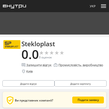
menu
УКР
Stekloplast
0.0
★
★
★
★
★
★
★
★
★
★
0
оценок
comment
enterprise
Залишити відгук
Промисловість, виробництво
location_on
Київ
Додати відгук
Додати зарплату
verified_user
Подати заявку
Ви представник компанії?