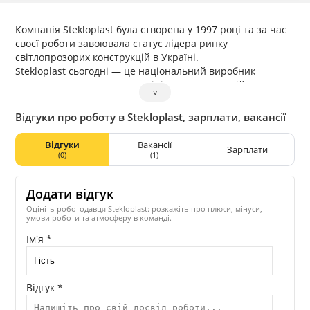
Компанія Stekloplast була створена у 1997 році та за час
своєї роботи завоювала статус лідера ринку
світлопрозорих конструкцій в Україні.
Stekloplast сьогодні — це національний виробник
металопластикових та алюмінієвих конструкцій.
˅
Співробітники офісу виконують функцію, що
супроводжує, і є буфером між виробництвом і службою
Відгуки про роботу в Stekloplast, зарплати, вакансії
продажів. В офісі працюють відділи маркетингу та
постачання, бухгалтерія та сервісна служба, відділи
Відгуки
Вакансії
Зарплати
персоналу та супроводу замовлень, транспортний,
(0)
(1)
конструкторський, фінансовий та багато інших
необхідних компаній.
Додати відгук
Виробництво — це основа нашої компанії. Головне
завдання виробництва — зробити якісний продукт. Тому
Оцініть роботодавця Stekloplast: розкажіть про плюси, мінуси,
умови роботи та атмосферу в команді.
для співробітників виробничого комплексу створено
максимально комфортні умови роботи.
Ім'я *
У виробничому циклі використовується обладнання від
провідних світових виробників (Stortz, Federgenn, Rotox,
Aluma). Усі конструкції незалежно від конфігурації
Відгук *
виготовлені відповідно до вимог ДСТУ.
Алюмінієві конструкції, виготовлені компанією