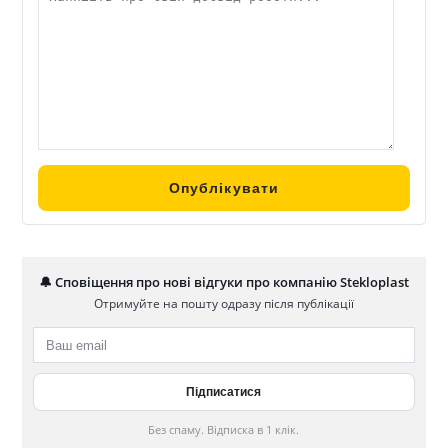
Stekloplаst, повністю відповідають ДСТУ. Stekloplast є
провідним переробником алюмінієвих профільних
систем для вікон, дверей, навісних стін (фасадів),
купольних дахів, веранд, балюстрад, розсувних дверей та
інших конструкцій, що застосовуються як при
будівництві нових будівель, так і при реконструкції
старих.
Компанія Stekloplast — це велика національна компанія.
Щоб у будинках покупців продукції під ТМ Stekloplast
панував затишок та комфорт, сотні людей щодня
працюють у виробничих цехах, головному офісі, а також
салонах та регіональних офісах.
🔔 Сповіщення про нові відгуки про компанію Stekloplast
Отримуйте на пошту одразу після публікації
Без спаму. Відписка в 1 клік.