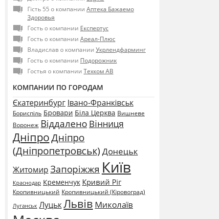
Гість 55 о компании
Аптека Бажаемо
Здоровья
Гость о компании
Експертус
Гость о компании
Ареал-Плюс
Владислав о компании
Укрлендфарминг
Гость о компании
Подорожник
Гостья о компании
Техком АВ
КОМПАНИИ ПО ГОРОДАМ
Єкатеринбург
Івано-Франківськ
Бровари
Біла Церква
Бориспіль
Вишневе
Віддалено
Вінниця
Воронеж
Дніпро
Дніпро
(Дніпропетровськ)
Донецьк
Київ
Запоріжжя
Житомир
Кривий Ріг
Кременчук
Краснодар
Кропивницький
Кропивницький (Кіровоград)
Львів
Миколаїв
Луцьк
Луганськ