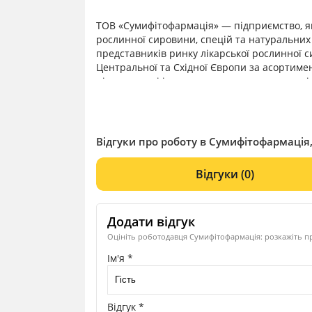
ТОВ «Сумифітофармація» — підприємство, я
рослинної сировини, спецій та натуральних 
представників ринку лікарської рослинної с
Центральної та Східної Європи за асортиме
підприємстві існує система контролю якості
на відповідність стандартам (компанія у 20
та 22000) та вимогам замовників. Клієнтами
промисловості, чаю, фармацевтичної промисл
Японії та Азії. Компанія працює більш ніж 
Відгуки про роботу в Сумифітофармація,
вирощується та збирається в екологічно чис
закуповується в країнах Азії, Африки, Євро
Відгуки
(0)
ТОВ «Сумифітофармація» завжди радий нови
Додати відгук
Оцініть роботодавця Сумифітофармація: розкажіть пр
Ім'я *
Відгук *