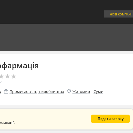
НОВІ КОМПАНІЇ
офармація
★
★
★
★
★
★
к
location_on
enterprise
,
к
Промисловість, виробництво
Житомир
Суми
Подати заявку
компанії.