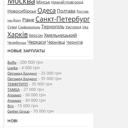
Москва
Мінськ
Нижній Новгород
Одеса
Полтава
Новосибірськ
Ростов-
Санкт-Петербург
Рівне
на-Дону
Тернопіль
Суми
Ужгород
Сімферополь
Уфа
Харків
Хмельницький
Херсон
Черкаси
Чернівці
Чернігів
Челябінськ
НОВЫЕ ЗАРПЛАТЫ
- 200 000 грн
ВиЯр
- 4 000 грн
Logika
- 25 000 грн
Ортомед Холдинг
- 35 000 грн
Ортомед Холдинг
- 35 000 грн
ТЕФФГРУПП
- 27 000 грн
TAMGA
- 30 000 грн
Агромат
- 30 000 грн
Агромат
- 15 000 грн
Briz
- 70 000 грн
Gether Group
НОВІ