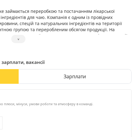
ке займається переробкою та постачанням лікарської
інгредієнтів для чаю. Компанія є одним із провідних
ировини, спецій та натуральних інгредієнтів на території
нтною групою та переробленим обсягом продукції. На
, використання якої дозволяє контролювати якість продукції
˅
10 році пройшла сертифікацію за стандартами якості ISO 9001
 компанії є найбільші виробники продуктів харчової
овості та косметичної індустрії України, Європи, Америки,
з 400 найменуваннями лікарської сировини та спецій, що
 зарплати, вакансії
тих районах України: Прикарпатті, Закарпатті та Карпатах та
пи та Південної Америки. Кваліфікований та дружній колектив
Зарплати
м, прогресивно мислячим, ініціативним працівникам.
о плюси, мінуси, умови роботи та атмосферу в команді.