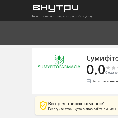
Бізнес навиворіт: відгуки про роботодавців
Сумифіт
0.0
★
★
★
★
0
оцено
comment
Залишити відгу
verified_user
Ви представник компанії?
Редагуйте сторінку та відповідайте від імені 