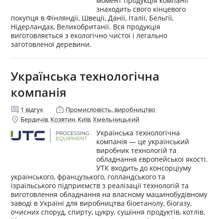
момент продукція компанії
знаходить свого кінцевого
покупця в Фінляндії, Швеції, Данії, Італії, Бельгії,
Нідерландах, Великобританії. Вся продукція
виготовляється з екологічно чистої і легально
заготовленої деревини.
Українська технологічна
компанія
comment
enterprise
1
відгук
Промисловість, виробництво
location_on
Бердичів
Козятин
Київ
Хмельницький
,
,
,
Українська технологічна
компанія — це український
виробник технологій та
обладнання європейської якості.
УТК входить до консорціуму
українського, французького, голландського та
ізраїльського підприємств з реалізації технологій та
виготовлення обладнання на власному машинобудівному
заводі в Україні для виробництва біоетанолу, біогазу,
очисних споруд, спирту, цукру, сушіння продуктів, котлів.