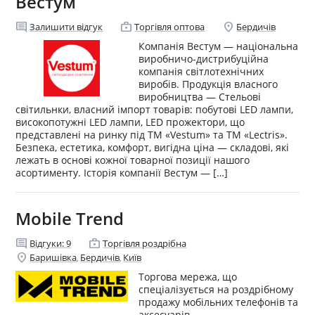
Вестум
comment
enterprise
location_on
Залишити відгук
Торгівля оптова
Бердичів
Компанія Вестум — національна
виробничо-дистрибуційна
компанія світлотехнічних
виробів. Продукція власного
виробництва — Стельові
світильнки, власний імпорт товарів: побутові LED лампи,
високопотужні LED лампи, LED прожектори, що
представлені на ринку під ТМ «Vestum» та ТМ «Lectris».
Безпека, естетика, комфорт, вигідна ціна — складові, які
лежать в основі кожної товарної позиції нашого
асортименту. Історія компанії Вестум — […]
Mobile Trend
comment
enterprise
Відгуки:
9
Торгівля роздрібна
location_on
Баришівка
Бердичів
Київ
,
,
Торгова мережа, що
спеціалізується на роздрібному
продажу мобільних телефонів та
аксесуарів.