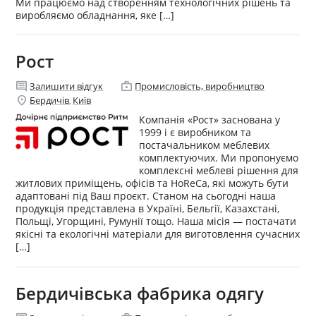
Ми працюємо над створенням технологічних рішень та
виробляємо обладнання, яке […]
Рост
comment
enterprise
Залишити відгук
Промисловість, виробництво
location_on
Бердичів
Київ
,
Компанія «Рост» заснована у
1999 і є виробником та
постачальником меблевих
комплектуючих. Ми пропонуємо
комплексні меблеві рішення для
житлових приміщень, офісів та HoReCa, які можуть бути
адаптовані під Ваш проєкт. Станом на сьогодні наша
продукція представлена в Україні, Бельгії, Казахстані,
Польщі, Угорщині, Румунії тощо. Наша місія — постачати
якісні та екологічні матеріали для виготовлення сучасних
[…]
Бердичівська фабрика одягу