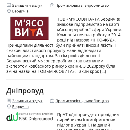
comment
enterprise
Залишити відгук
Промисловість, виробництво
location_on
Бердичів
ТОВ «М’ЯСОВИТА» (м.Бердичів)
знакове підприємство на карті
м’ясопереробної сфери України.
Компанія почала роботу в 2014
році під назвою «ІНКО-ФУД».
Принципами діяльності були прийняті висока якість, і
смакові властивості продукту мали відповідати
найвищим стандартам. За сім років діяльності
Бердичівський м’ясопереробник став визнаним
экспертом ковбасного ринку України. З 2020року була
зміна назви на ТОВ «М’ЯСОВИТА». Такий крок […]
Дніпровуд
comment
enterprise
Залишити відгук
Промисловість, виробництво
location_on
Бердичів
ПрАТ «Дніпровуд» є провідним
виробником інжинірингових
підлог в Україні. На даний