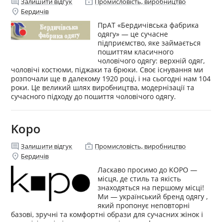
comment
enterprise
Залишити відгук
Промисловість, виробництво
location_on
Бердичів
ПрАТ «Бердичівська фабрика
одягу» — це сучасне
підприємство, яке займається
пошиттям класичного
чоловічого одягу: верхній одяг,
чоловічі костюми, піджаки та брюки. Своє існування ми
розпочали ще в далекому 1920 році, і на сьогодні нам 104
роки. Це великий шлях виробництва, модернізації та
сучасного підходу до пошиття чоловічого одягу.
Kopo
comment
enterprise
Залишити відгук
Промисловість, виробництво
location_on
Бердичів
Ласкаво просимо до KOPO —
місця, де стиль та якість
знаходяться на першому місці!
Ми — український бренд одягу ,
який пропонує неповторні
базові, зручні та комфортні образи для сучасних жінок і