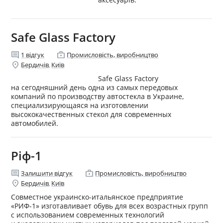
Safe Glass Factory
comment
enterprise
1
відгук
Промисловість, виробництво
location_on
Бердичів
Київ
,
Safe Glass Factory
на сегодняшний день одна из самых передовых
компаний по производству автостекла в Украине,
специализирующаяся на изготовлении
высококачественных стекол для современных
автомобилей.
Ріф-1
comment
enterprise
Залишити відгук
Промисловість, виробництво
location_on
Бердичів
Київ
,
Совместное украинско-итальянское предприятие
«РИФ-1» изготавливает обувь для всех возрастных групп
с использованием современных технологий