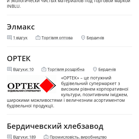
и экологически чистых материалов под торговой маркой
INBLU.
Элмакс
comment
enterprise
location_on
1
відгук
Торгівля оптова
Бердичів
ОРТЕК
comment
enterprise
location_on
Відгуки:
10
Торгівля роздрібна
Бердичів
«ОРТЕК» – це потужний
будівельний супермаркет з
високим рівнем корпоративної
культури, позитивним іміджем,
широкими можливостями і величезним асортиментом
будівельної продукції.
Бердичевский хлебзавод
comment
enterprise
Відгуки:
189
Промисловість, виробництво