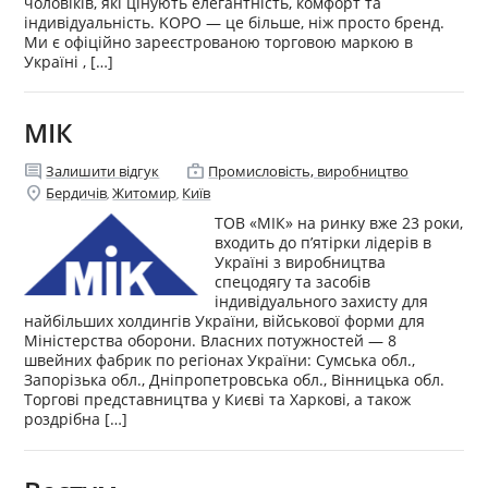
чоловіків, які цінують елегантність, комфорт та
індивідуальність. KOPO — це більше, ніж просто бренд.
Ми є офіційно зареєстрованою торговою маркою в
Україні , […]
МІК
comment
enterprise
Залишити відгук
Промисловість, виробництво
location_on
Бердичів
Житомир
Київ
,
,
ТОВ «МІК» на ринку вже 23 роки,
входить до п’ятірки лідерів в
Україні з виробництва
спецодягу та засобів
індивідуального захисту для
найбільших холдингів України, військової форми для
Міністерства оборони. Власних потужностей — 8
швейних фабрик по регіонах України: Сумська обл.,
Запорізька обл., Дніпропетровська обл., Вінницька обл.
Торгові представництва у Києві та Харкові, а також
роздрібна […]