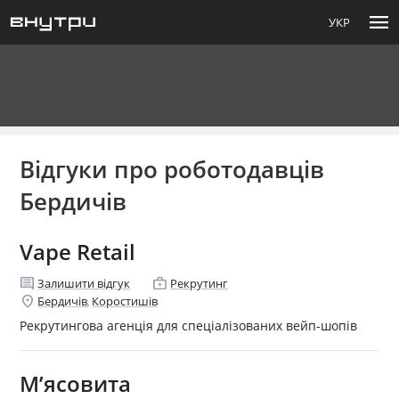
menu
УКР
Відгуки про роботодавців
Бердичів
Vape Retail
comment
enterprise
Залишити відгук
Рекрутинг
location_on
Бердичів
Коростишів
,
Рекрутингова агенція для спеціалізованих вейп-шопів
М’ясовита