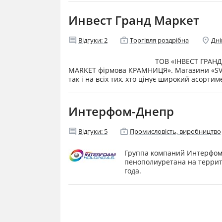
Инвест Гранд Маркет
comment
enterprise
location_on
Відгуки:
2
Торгівля роздрібна
Дні
ТОВ «ІНВЕСТ ГРАНД
MARKET фірмова КРАМНИЦЯ». Магазини «SV 
так і на всіх тих, хто цінує широкий асортим
Интерфом-Днепр
comment
enterprise
Відгуки:
5
Промисловість, виробництво
Группа компаний Интерфом
пенополиуретана на террит
года.