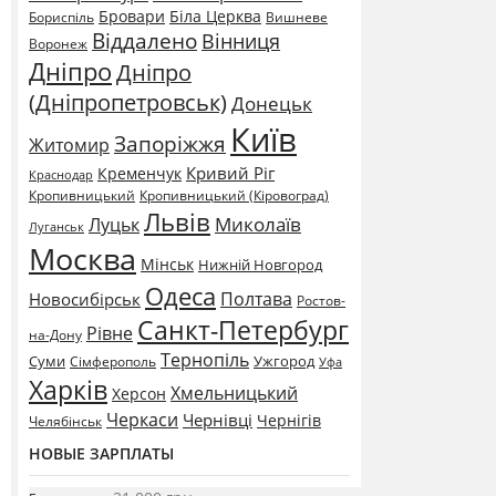
Бровари
Біла Церква
Бориспіль
Вишневе
Віддалено
Вінниця
Воронеж
Дніпро
Дніпро
(Дніпропетровськ)
Донецьк
Київ
Запоріжжя
Житомир
Кривий Ріг
Кременчук
Краснодар
Кропивницький
Кропивницький (Кіровоград)
Львів
Миколаїв
Луцьк
Луганськ
Москва
Мінськ
Нижній Новгород
Одеса
Полтава
Новосибірськ
Ростов-
Санкт-Петербург
Рівне
на-Дону
Тернопіль
Суми
Ужгород
Сімферополь
Уфа
Харків
Хмельницький
Херсон
Черкаси
Чернівці
Чернігів
Челябінськ
НОВЫЕ ЗАРПЛАТЫ