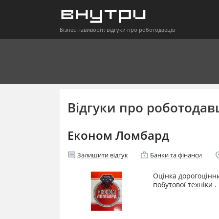
Бізнес навиворіт: відгуки про роботодавців
Відгуки про роботодав
Економ Ломбард
comment
enterprise
locati
Залишити відгук
Банки та фінанси
Оцінка дорогоцінни
побутової техніки .