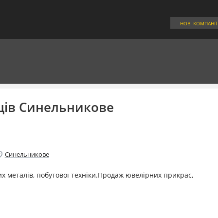
НОВІ КОМПАНІЇ
ців Синельникове
on_on
Синельникове
х металів, побутової техніки.Продаж ювелірних прикрас,