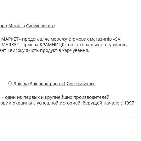
про
Могилів
Синельникове
,
,
 МАРКЕТ» представляє мережу фірмових магазинів «SV
MARKET фірмова КРАМНИЦЯ» орієнтовані як на гурманів,
ент і високу якість продуктів харчування.
location_on
Дніпро (Дніпропетровськ)
Синельникове
,
 – один из первых и крупнейших производителей
ории Украины с успешной историей, берущей начало с 1997