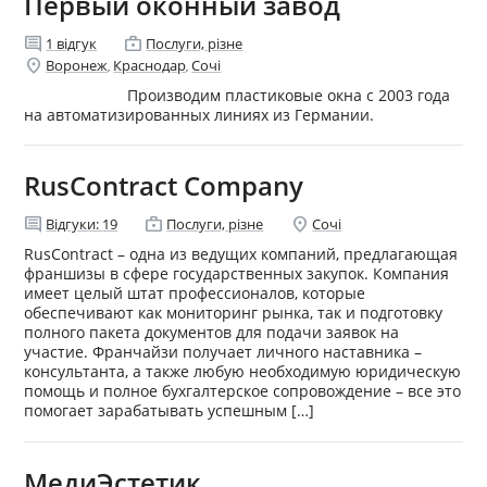
Первый оконный завод
comment
enterprise
1
відгук
Послуги, різне
location_on
Воронеж
Краснодар
Сочі
,
,
Производим пластиковые окна с 2003 года
на автоматизированных линиях из Германии.
RusContract Company
comment
enterprise
location_on
Відгуки:
19
Послуги, різне
Сочі
RusContract – одна из ведущих компаний, предлагающая
франшизы в сфере государственных закупок. Компания
имеет целый штат профессионалов, которые
обеспечивают как мониторинг рынка, так и подготовку
полного пакета документов для подачи заявок на
участие. Франчайзи получает личного наставника –
консультанта, а также любую необходимую юридическую
помощь и полное бухгалтерское сопровождение – все это
помогает зарабатывать успешным […]
МедиЭстетик