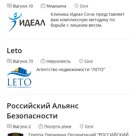
comment
enterprise
location_on
Відгуки:
10
Медицина
Сочі
Клиника Идеал Сочи представляет
вам комплексную методику по
борьбе с лишним весом.
Leto
comment
enterprise
location_on
Відгуки:
73
Нерухомість
Сочі
Агентство недвижимости “ЛЕТО”
Российский Альянс
Безопасности
comment
enterprise
location_on
Відгуки:
2
Послуги, різне
Сочі
Группа Охранных Организаций “РОССИЙСКИЙ