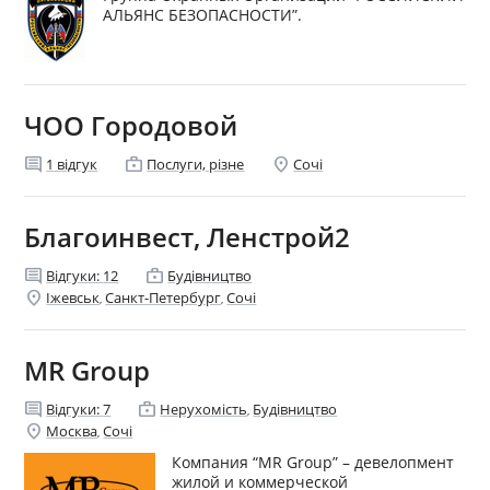
АЛЬЯНС БЕЗОПАСНОСТИ”.
ЧОО Городовой
comment
enterprise
location_on
1
відгук
Послуги, різне
Сочі
Благоинвест, Ленстрой2
comment
enterprise
Відгуки:
12
Будівництво
location_on
Іжевськ
Санкт-Петербург
Сочі
,
,
MR Group
comment
enterprise
Відгуки:
7
Нерухомість
Будівництво
,
location_on
Москва
Сочі
,
Компания “MR Group” – девелопмент
жилой и коммерческой