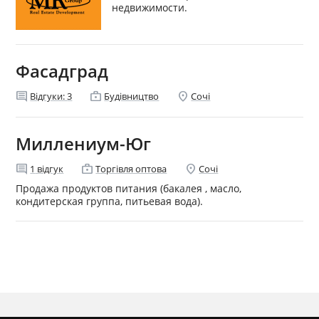
недвижимости.
Фасадград
comment
enterprise
location_on
Відгуки:
3
Будівництво
Сочі
Миллениум-Юг
comment
enterprise
location_on
1
відгук
Торгівля оптова
Сочі
Продажа продуктов питания (бакалея , масло,
кондитерская группа, питьевая вода).