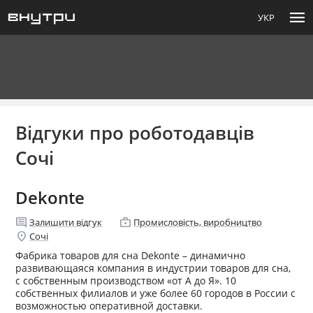
menu
УКР
Відгуки про роботодавців
Сочі
Dekonte
comment
enterprise
Залишити відгук
Промисловість, виробництво
location_on
Сочі
Фабрика товаров для сна Dekonte – динамично
развивающаяся компания в индустрии товаров для сна,
с собственным производством «от А до Я». 10
собственных филиалов и уже более 60 городов в России с
возможностью оперативной доставки.