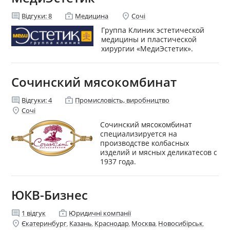
comment
enterprise
location_on
Відгуки:
8
Медицина
Сочі
Группа Клиник эстетической
медицины и пластической
хирургии «МедиЭстетик».
Сочинский мясокомбинат
comment
enterprise
Відгуки:
4
Промисловість, виробництво
location_on
Сочі
Сочинский мясокомбинат
специализируется на
производстве колбасных
изделий и мясных деликатесов с
1937 года.
ЮКВ-Бизнес
comment
enterprise
1
відгук
Юридичні компанії
location_on
Єкатеринбург
Казань
Краснодар
Москва
Новосибірськ
,
,
,
,
,