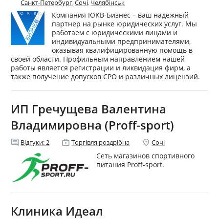
Санкт-Петербург
Сочі
Челябінськ
,
,
Компания ЮКВ-Бизнес – ваш надежный
партнер на рынке юридических услуг. Мы
работаем с юридическими лицами и
индивидуальными предпринимателями,
оказывая квалифицированную помощь в
своей области. Профильным направлением нашей
работы является регистрации и ликвидация фирм, а
также получение допусков СРО и различных лицензий.
ИП Гречущева Валентина
Владимировна (Proff-sport)
comment
enterprise
location_on
Відгуки:
2
Торгівля роздрібна
Сочі
Сеть магазинов спортивного
питания Proff-sport.
Клиника Идеал