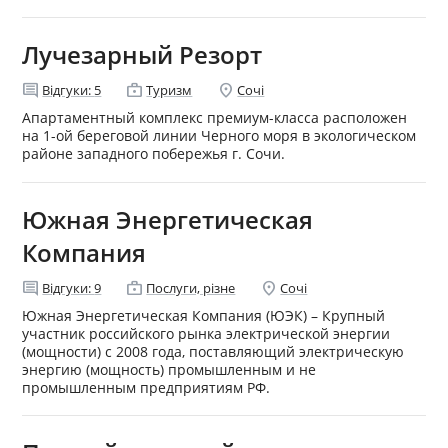
Лучезарный Резорт
comment
enterprise
location_on
Відгуки:
5
Туризм
Сочі
Апартаментный комплекс премиум-класса расположен
на 1-ой береговой линии Черного моря в экологическом
районе западного побережья г. Сочи.
Южная Энергетическая
Компания
comment
enterprise
location_on
Відгуки:
9
Послуги, різне
Сочі
Южная Энергетическая Компания (ЮЭК) – Крупный
участник российского рынка электрической энергии
(мощности) с 2008 года, поставляющий электрическую
энергию (мощность) промышленным и не
промышленным предприятиям РФ.