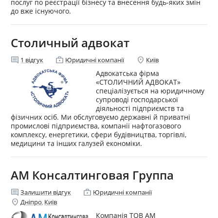
послуг по реєстрації бізнесу та внесення будь-яких змін
до вже існуючого.
Столичный адвокат
comment
enterprise
location_on
1
відгук
Юридичні компанії
Київ
Адвокатська фірма
«СТОЛИЧНИЙ АДВОКАТ»
спеціалізується на юридичному
супроводі господарської
діяльності підприємств та
фізичних осіб. Ми обслуговуємо державні й приватні
промислові підприємства, компанії нафтогазового
комплексу, енергетики, сфери будівництва, торгівлі,
медицини та інших галузей економіки.
АМ Консалтинговая Группа
comment
enterprise
Залишити відгук
Юридичні компанії
location_on
Дніпро
Київ
,
Компанія ТОВ АМ