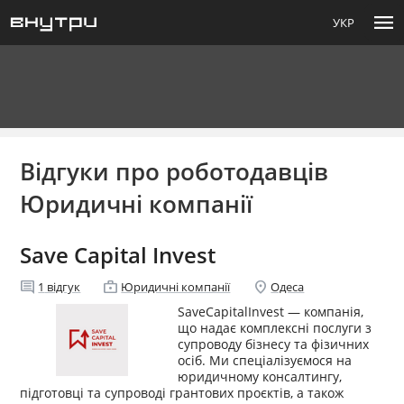
menu
УКР
Відгуки про роботодавців
Юридичні компанії
Save Capital Invest
comment
enterprise
location_on
1
відгук
Юридичні компанії
Одеса
SaveCapitalInvest — компанія,
що надає комплексні послуги з
супроводу бізнесу та фізичних
осіб. Ми спеціалізуємося на
юридичному консалтингу,
підготовці та супроводі грантових проєктів, а також