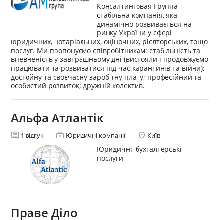
Консалтинговая Группа —
стабільна компанія, яка
динамічно розвивається на
ринку України у сфері
юридичних, нотаріальних, оціночних, рієлторських, тощо
послуг. Ми пропонуємо співробітникам: стабільність та
впевненість у завтрашньому дні (вистояли і продовжуємо
працювати та розвиватися під час карантинів та війни);
достойну та своєчасну заробітну плату; професійний та
особистий розвиток; дружній колектив.
Альфа Атлантік
comment
enterprise
location_on
1
відгук
Юридичні компанії
Київ
Юридичні, бухгалтерські
послуги
Праве Діло