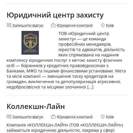
Юридичний центр захисту
comment
enterprise
location_on
Залишити відгук
Юридичні компанії
Київ
ТОВ «Юридичний центр
захисту» — це команда
професійних менеджерів,
юристів та адвокатів, діяльність
яких спрямована на надання
комплексу юридичних послуг з метою захисту фізичних
осіб — боржників у кредитних правовідносинах з
Банками, МФО та іншими фінансовими установами. Мета
та місія компанії — зменшення тиску кредиторів на
громадян, виключення та депопуляризація агресивної,
недобросовісної та місцями злочинної […]
Коллекшн-Лайн
comment
enterprise
location_on
Залишити відгук
Юридичні компанії
Київ
Компанія «КОЛЛЕКШн-ЛАЙН» (ТОВ «КОЛЛЕКШН-ЛАЙН»)
займається юридичною діяльністю, зокрема у сфері