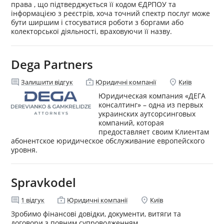
права , що підтверджується її кодом ЄДРПОУ та
інформацією з реєстрів, хоча точний спектр послуг може
бути ширшим і стосуватися роботи з боргами або
колекторської діяльності, враховуючи її назву.
Dega Partners
comment
enterprise
location_on
Залишити відгук
Юридичні компанії
Київ
Юридическая компания «ДЕГА
консалтинг» – одна из первых
украинских аутсорсинговых
компаний, которая
предоставляет своим Клиентам
абонентское юридическое обслуживание европейского
уровня.
Spravkodel
comment
enterprise
location_on
1
відгук
Юридичні компанії
Київ
Зробимо фінансові довідки, документи, витяги та
договори з повним супроводженням