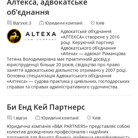
Алтекса, адвокатське
об’єднання
comment
enterprise
location_on
Відгуки:
3
Юридичні компанії
Київ
Адвокатське об’єднання
«АЛТЕКСА» створене у 2016
році. Керуючий партнер
Адвокатського об’єднання
«Altexa» — адвокат Романцова
Тетяна Володимирівна має практичний досвід у
юриспруденції більше 20 років, свідоцтво про право
заняття адвокатською діяльністю отримано у 2007 році.
Основна спеціалізація Адвокатського об’єднання
«Алтекса» — судова практика у цивільних, господарських
справах та справах адміністративного судочинства.
Би Енд Кей Партнерс
comment
enterprise
location_on
1
відгук
Юридичні компанії
Київ
Юридична компанія «B&K PARTNERS» представляє собою
колектив досвідчених професіоналів і надійних
партнерів для Вашого бізнесу. Найвища кваліфікованість