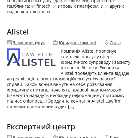
консалтинговых услуг для: ✅ блокчейн-проектов; ✅
гемблинга; ✅ fintech; ✅ игровых платформ; и ✅ других
видов деятельности.
Alistel
comment
enterprise
location_on
Залишити відгук
Юридичні компанії
Львів
Компанія Alistel пропонує
комплекс послуг у сфері
юридичного супроводу і захисту
інтересів бізнесу. Експерти
Alistel проведуть клієнта від ідеї
до реалізації плану та комерційного успіху власної
справи. Також вони візьмуть на себе розв’язання
юридичних питань, пояснять правові нюанси мовою
бізнесу та нададуть необхідну інформаційну підтримку
під час співпраці. Юридична компанія Alistel Lawfirm
проводить детальний аудит […]
Експертний центр
comment
enterprise
location_on
Залишити відгук
Юридичні компанії
Київ