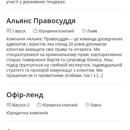
участі у державних тендерах.
Альянс Правосуддя
comment
enterprise
location_on
1
відгук
Юридичні компанії
Львів
Компанія «Альянс Правосуддя» – це команда досвідчених
адвокатів і юристів, яка понад 20 років допомагає
клієнтам захищати свої права та інтереси. Ми
спеціалізуємося на кримінальному праві, корпоративних
спорах, поверненні боргів та супроводі бізнесу. Наш
підхід ґрунтується на глибокій експертизі, індивідуальній
стратегії та прозорій комунікації з клієнтом. Ми
працюємо як із приватними особами, так і з […]
Офір-ленд
comment
enterprise
location_on
Відгуки:
2
Юридичні компанії
Одеса
Юридична компанія