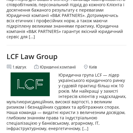
співробітників, персональний підхід до кожного Клієнта і
досягнення бажаного результату є перевагами
Юридичної компанії «B&K PARTNERS». Дотримуючись
всіх етичних і професійних норм, а також маючи
підкріплену великими знаннями практику, Юридична
компанія «B&K PARTNERS» гарантує якісний юридичний
сервіс для […]
LCF Law Group
comment
enterprise
location_on
1
відгук
Юридичні компанії
Київ
Юридична група LCF — лідер
українського юридичного ринку
у судовій практиці більш ніж 10
років. Ми найкращі у захисті
інтересів клієнтів у надскладних,
мультиюрисдикційних, високої вартості, з великим
ризиком і безнадійних судових та арбітражних спорах.
Наша команда — видатні юристи з величезним досвідом,
глибоким знанням права та індустріальною
спеціалізацією у банківському, аграрному, IT,
інфраструктурному, енергетичному, […]