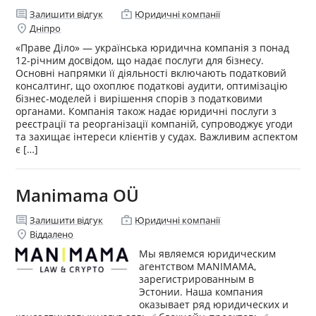
comment
enterprise
Залишити відгук
Юридичні компанії
location_on
Дніпро
«Праве Діло» — українська юридична компанія з понад
12-річним досвідом, що надає послуги для бізнесу.
Основні напрямки її діяльності включають податковий
консалтинг, що охоплює податкові аудити, оптимізацію
бізнес-моделей і вирішення спорів з податковими
органами. Компанія також надає юридичні послуги з
реєстрації та реорганізації компаній, супроводжує угоди
та захищає інтереси клієнтів у судах. Важливим аспектом
є […]
Manimama OÜ
comment
enterprise
Залишити відгук
Юридичні компанії
location_on
Віддалено
Мы являемся юридическим
агентством MANIMAMA,
зарегистрированным в
Эстонии. Наша компания
оказывает ряд юридических и