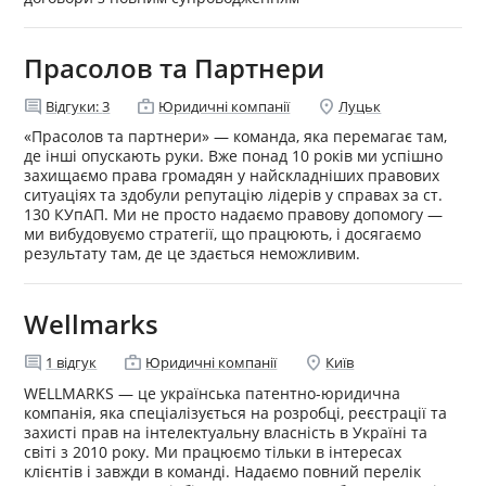
Прасолов та Партнери
comment
enterprise
location_on
Відгуки:
3
Юридичні компанії
Луцьк
«Прасолов та партнери» — команда, яка перемагає там,
де інші опускають руки. Вже понад 10 років ми успішно
захищаємо права громадян у найскладніших правових
ситуаціях та здобули репутацію лідерів у справах за ст.
130 КУпАП. Ми не просто надаємо правову допомогу —
ми вибудовуємо стратегії, що працюють, і досягаємо
результату там, де це здається неможливим.
Wellmarks
comment
enterprise
location_on
1
відгук
Юридичні компанії
Київ
WELLMARKS — це українська патентно-юридична
компанія, яка спеціалізується на розробці, реєстрації та
захисті прав на інтелектуальну власність в Україні та
світі з 2010 року. Ми працюємо тільки в інтересах
клієнтів і завжди в команді. Надаємо повний перелік