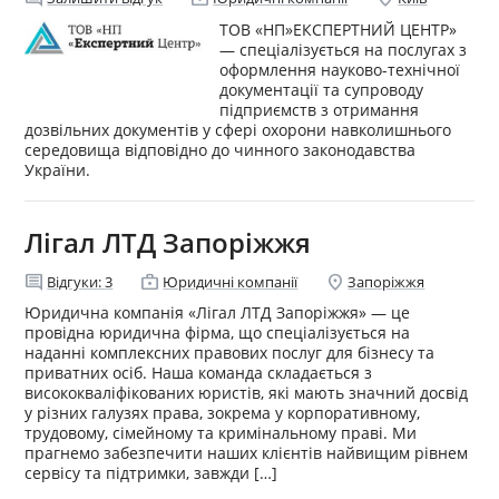
ТОВ «НП»ЕКСПЕРТНИЙ ЦЕНТР»
— спеціалізується на послугах з
оформлення науково-технічної
документації та супроводу
підприємств з отримання
дозвільних документів у сфері охорони навколишнього
середовища відповідно до чинного законодавства
України.
Лігал ЛТД Запоріжжя
comment
enterprise
location_on
Відгуки:
3
Юридичні компанії
Запоріжжя
Юридична компанія «Лігал ЛТД Запоріжжя» — це
провідна юридична фірма, що спеціалізується на
наданні комплексних правових послуг для бізнесу та
приватних осіб. Наша команда складається з
висококваліфікованих юристів, які мають значний досвід
у різних галузях права, зокрема у корпоративному,
трудовому, сімейному та кримінальному праві. Ми
прагнемо забезпечити наших клієнтів найвищим рівнем
сервісу та підтримки, завжди […]