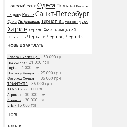
Одеса
Полтава
Новосибірськ
Ростов-
Санкт-Петербург
Рівне
на-Дону
Тернопіль
Суми
Ужгород
Сімферополь
Уфа
Харків
Хмельницький
Херсон
Черкаси
Чернівці
Чернігів
Челябінськ
НОВЫЕ ЗАРПЛАТЫ
- 50 000 грн
Аптека Низких Цен
- 21 000 грн
Гидролика
- 4 000 грн
Logika
- 25 000 грн
Ортомед Холдинг
- 35 000 грн
Ортомед Холдинг
- 35 000 грн
ТЕФФГРУПП
- 27 000 грн
TAMGA
- 30 000 грн
Агромат
- 30 000 грн
Агромат
- 15 000 грн
Briz
НОВІ
ТОВ БТР