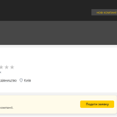
НОВІ КОМПАНІЇ
★
★
★
★
★
★
к
location_on
удівництво
Київ
Подати заявку
компанії.