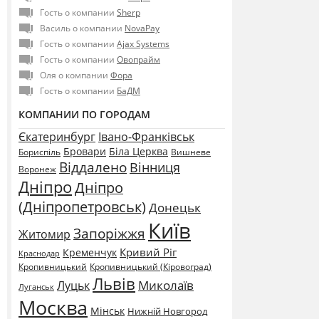
Гость о компании
Sherp
Василь о компании
NovaPay
Гость о компании
Ajax Systems
Гость о компании
Овопрайм
Оля о компании
Фора
Гость о компании
БаДМ
КОМПАНИИ ПО ГОРОДАМ
Єкатеринбург
Івано-Франківськ
Бровари
Біла Церква
Бориспіль
Вишневе
Віддалено
Вінниця
Воронеж
Дніпро
Дніпро
(Дніпропетровськ)
Донецьк
Київ
Запоріжжя
Житомир
Кривий Ріг
Кременчук
Краснодар
Кропивницький
Кропивницький (Кіровоград)
Львів
Миколаїв
Луцьк
Луганськ
Москва
Мінськ
Нижній Новгород