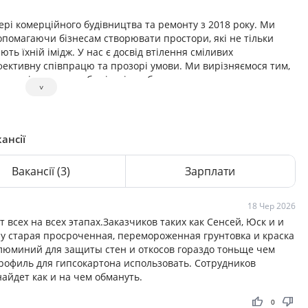
рі комерційного будівництва та ремонту з 2018 року. Ми
опомагаючи бізнесам створювати простори, які не тільки
ють їхній імідж. У нас є досвід втілення сміливих
ефективну співпрацю та прозорі умови. Ми вирізняємося тим,
 розумінням потреб клієнтів, забезпечуючи результат, на
˅
сні, сучасні та функціональні комерційні простори, які
тися. Ми прагнемо стати надійним партнером для наших
 що відповідають їхнім стратегічним цілям та підсилюють
ансії
будівля, а інвестиція у майбутнє наших клієнтів. Тому ми
Вакансії
(3)
Зарплати
 дотримання термінів та індивідуальний підхід, створюючи
жають цінності компаній, для яких ми працюємо.
18 Чер 2026
всех на всех этапах.Заказчиков таких как Сенсей, Юск и и
ру старая просроченная, перемороженная грунтовка и краска
алюминий для защиты стен и откосов гораздо тоньще чем
профиль для гипсокартона использовать. Сотрудников
айдет как и на чем обмануть.
thumb_up
thumb_down
0