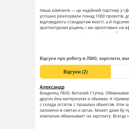
Наша компанія — це надійний партнер у сфе
успішно реалізували понад 1000 проектів, д
відповідають стандартам якості, а й підсилю
архітектурних рішень, і ми орієнтовані на 
що поєднуємо сучасні технології з глибоким
який можна покластися.
Місія нашої компанії — створювати високоякі
допомагають бізнесам зростати та розвива
клієнтів, забезпечуючи будівельні рішення,
Відгуки про роботу в ЛБЮ, зарплати, вак
конкурентні переваги.
Ми віримо, що кожен проект — це не просто 
Відгуки
(2)
завжди орієнтуємося на максимальну якість,
простори, які надихають на успіх і відобра
Александр
Владелец ЛБЮ, Виталий Ступка. Обманывает 
других йна материалах и обьемах. К приме
с склада остаток с прошлых обьектов. Или 
заложено в сметах и актах. Может даже бу 
компании обманывает на зарплату. Всегда н