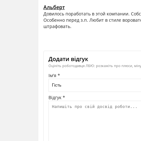
Альберт
Довилось поработать в этой компании. Собс
Особенно перед з.п. Любит в стиле вороват
штрафовать.
Додати відгук
Оцініть роботодавця ЛБЮ: розкажіть про плюси, міну
Ім'я *
Відгук *