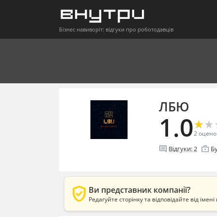
Бізнес навиворіт: відгуки про роботодавців
ЛБЮ
1.0
★
★
★
★
2
оцено
comment
enterprise
Відгуки:
2
Б
verified_user
Ви представник компанії?
Редагуйте сторінку та відповідайте від імені 