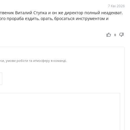
7 Кві 2026
твеник Виталий Ступка и он же директор полный неадекват.
ого прораба ездить, орать, бросаться инструментом и
thumb_up
thumb_down
0
си, умови роботи та атмосферу в команді.