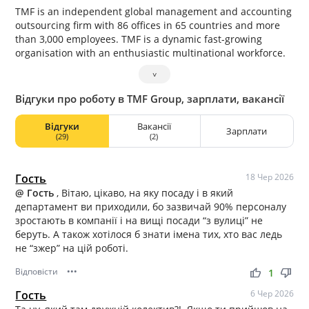
TMF is an independent global management and accounting
outsourcing firm with 86 offices in 65 countries and more
than 3,000 employees. TMF is a dynamic fast-growing
organisation with an enthusiastic multinational workforce.
˅
Відгуки про роботу в TMF Group, зарплати, вакансії
Відгуки
Вакансії
Зарплати
(29)
(2)
Гость
18 Чер 2026
@ Гость
, Вітаю, цікаво, на яку посаду і в який
департамент ви приходили, бо зазвичай 90% персоналу
зростають в компанії і на вищі посади “з вулиці” не
беруть. А також хотілося б знати імена тих, хто вас ледь
не “зжер” на цій роботі.
Відповісти
•••
thumb_up
thumb_down
1
Гость
6 Чер 2026