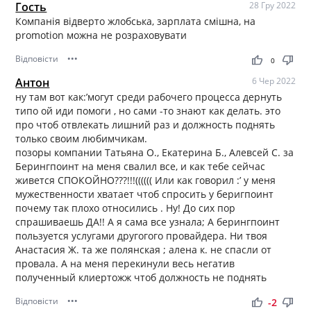
Гость
28 Гру 2022
Компанія відверто жлобська, зарплата смішна, на
promotion можна не розраховувати
Відповісти
•••
thumb_up
thumb_down
0
Антон
6 Чер 2022
ну там вот как:’могут среди рабочего процесса дернуть
типо ой иди помоги , но сами -то знают как делать. это
про чтоб отвлекать лишний раз и должность поднять
только своим любимчикам.
позоры компании Татьяна О., Екатерина Б., Алевсей С. за
Берингпоинт на меня свалил все, и как тебе сейчас
живется СПОКОЙНО???!!!(((((( Или как говорил :’ у меня
мужественности хватает чтоб спросить у беригпоинт
почему так плохо относились . Ну! До сих пор
спрашиваешь ДА!! А я сама все узнала; А берингпоинт
пользуется услугами другогого провайдера. Ни твоя
Анастасия Ж. та же полянская ; алена к. не спасли от
провала. А на меня перекинули весь негатив
полученный клиертожж чтоб должность не поднять
Відповісти
•••
thumb_up
thumb_down
-2