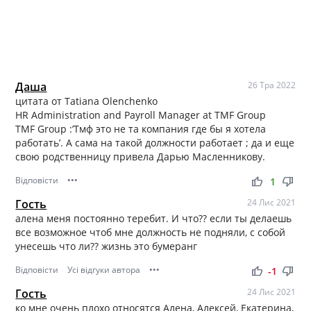
Даша
26 Тра 2022
цитата от Tatiana Olenchenko
HR Administration and Payroll Manager at TMF Group
TMF Group :’Тмф это не та компания где бы я хотела
работать’. А сама на такой должности работает ; да и еще
свою родственницу привела Дарью Масленникову.
Відповісти
•••
thumb_up
thumb_down
1
Гость
24 Лис 2021
алена меня постоянно теребит. И что?? если ты делаешь
все возможное чтоб мне должность не подняли, с собой
унесешь что ли?? жизнь это бумеранг
Відповісти
Усі відгуки автора
•••
thumb_up
thumb_down
-1
Гость
24 Лис 2021
ко мне очень плохо относятся Алена, Алексей, Екатерина,