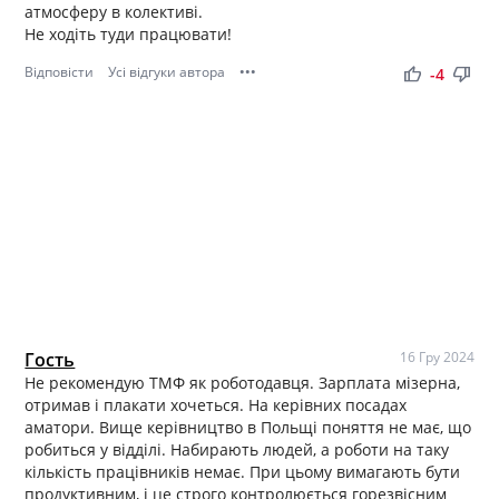
атмосферу в колективі.
Не ходіть туди працювати!
Відповісти
Усі відгуки автора
•••
thumb_up
thumb_down
-4
Гость
16 Гру 2024
Не рекомендую ТМФ як роботодавця. Зарплата мізерна,
отримав і плакати хочеться. На керівних посадах
аматори. Вище керівництво в Польщі поняття не має, що
робиться у відділі. Набирають людей, а роботи на таку
кількість працівників немає. При цьому вимагають бути
продуктивним, і це строго контролюється горезвісним