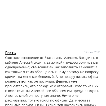
Гость
19 Лис 2021
Скотское отношение от Екатерины, Алексея. Заходишь в
кабинет Алескей сидит с дамочкой (трудоустроились мы
одновременно) объясняет ей как заполнить Таймшит; а
как только я сама обращаюсь к нему по тому же вопросу
кричит на меня как бешеный. А по поводу визита офиса
клиентов вот как он поступил. Девочки мне
проболтались, что прежде чем отправить кого то из них
в офис клиента Алексей все обо всем им предупреждает.
А вот со мной он поступил иначе. Ничего не
рассказывал. Только гонял по офисам. Да, и если за
прошлые периоды в КДП клиентов находились ошибки