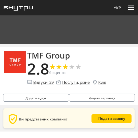
menu
УКР
TMF Group
2.8
★
★
★
★
★
★
★
★
★
★
6
оценок
comment
enterprise
location_on
Відгуки:
29
Послуги, різне
Київ
Додати відгук
Додати зарплату
verified_user
Подати заявку
Ви представник компанії?