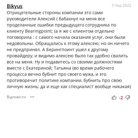
Bikyus
5 Чер 2022
Отрицательные стороны компании это сами
руководители Алексий ( бабахнул на меня все
проделанные ошибки предыдущего сотрудника по
клиенту Bearingpoint; (а я же с клиентом отдельно
поговорила ; с самого начала оказания услуг, они были
недовольны. Обращались к этому алексею; но он ничего
не предпринял. А Берингпоинт ушел к другому
провайдеру, и видимо алексею было так удобно свалить
все на меня. Ну и подавитесь со своими должностями
вместе с Екатериной; Татьяна (во время рабочего
процесса вечно бубнит про своего мужа, и это
противоречит политике компании, бубнить про свою
личную жизнь; да и еще как специалист вообще никакая)
Відповісти
•••
thumb_up
thumb_down
-2