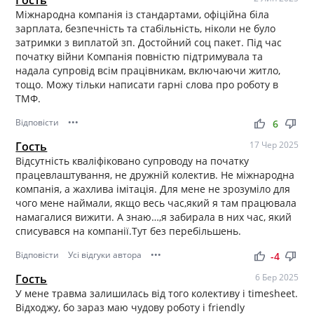
Міжнародна компанія із стандартами, офіційна біла
зарплата, безпечність та стабільність, ніколи не було
затримки з виплатой зп. Достойний соц пакет. Під час
початку війни Компанія повністю підтримувала та
надала супровід всім працівникам, включаючи житло,
тощо. Можу тільки написати гарні слова про роботу в
ТМФ.
Відповісти
•••
thumb_up
thumb_down
6
Гость
17 Чер 2025
Відсутність кваліфіковано супроводу на початку
працевлаштування, не дружній колектив. Не міжнародна
компанія, а жахлива імітація. Для мене не зрозуміло для
чого мене наймали, якщо весь час,який я там працювала
намагалися вижити. А знаю…,я забирала в них час, який
списувався на компанії.Тут без перебільшень.
Відповісти
Усі відгуки автора
•••
thumb_up
thumb_down
-4
Гость
6 Бер 2025
У мене травма залишилась від того колективу і timesheet.
Відходжу, бо зараз маю чудову роботу і friendly