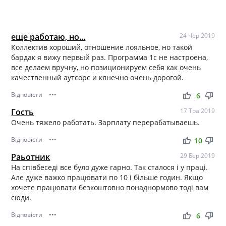
еще работаю, но...
24 Чер 2019
Коллектив хороший, отношение лояльное, но такой
бардак я вижу первый раз. Программа 1с не настроена,
все делаем вручну, но позиционируем себя как очень
качественный аутсорс и клнечно очень дорогой.
Відповісти
•••
thumb_up
thumb_down
6
Гость
17 Тра 2019
Очень тяжело работать. Зарплату перерабатываешь.
Відповісти
•••
thumb_up
thumb_down
10
Раьотник
29 Бер 2019
На співбеседі все було дуже гарно. Так сталося і у праці.
Але дуже важко працювати по 10 і більше годин. Якщо
хочете працювати безкоштовно понаднормово тоді вам
сюди.
Відповісти
•••
thumb_up
thumb_down
6