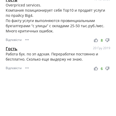
Overpriced services.
Компания позиционирует себя Top10 и продаёт услуги
по прайсу Big4.
По факту услуги выполняются провинциальными
бухгалтерами “с улицы” с окладами 25-50 тыс.руб./мес.
Много критичных ошибок.
Відповісти
•••
thumb_up
thumb_down
8
Гость
20 Гру 2019
Работа бух. по зп адская. Переработки постоянно и
бесплатно. Сколько еще выдержу не знаю.
Відповісти
•••
thumb_up
thumb_down
6