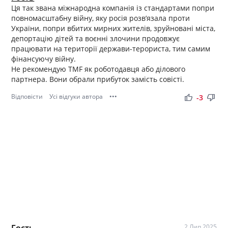
Ця так звана міжнародна компанія із стандартами попри
повномасштабну війну, яку росія розв’язала проти
України, попри вбитих мирних жителів, зруйновані міста,
депортацію дітей та воєнні злочини продовжує
працювати на території держави-терориста, тим самим
фінансуючу війну.
Не рекомендую ТMF як роботодавця або ділового
партнера. Вони обрали прибуток замість совісті.
Відповісти
Усі відгуки автора
•••
thumb_up
thumb_down
-3
Гость
2 Лип 2025