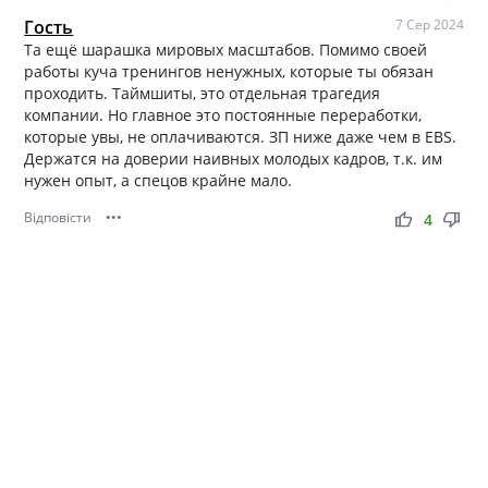
Гость
7 Сер 2024
Та ещё шарашка мировых масштабов. Помимо своей
работы куча тренингов ненужных, которые ты обязан
проходить. Таймшиты, это отдельная трагедия
компании. Но главное это постоянные переработки,
которые увы, не оплачиваются. ЗП ниже даже чем в EBS.
Держатся на доверии наивных молодых кадров, т.к. им
нужен опыт, а спецов крайне мало.
Відповісти
•••
thumb_up
thumb_down
4