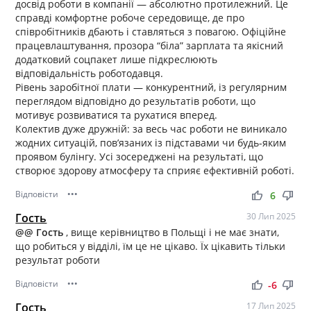
досвід роботи в компанії — абсолютно протилежний. Це
справді комфортне робоче середовище, де про
співробітників дбають і ставляться з повагою. Офіційне
працевлаштування, прозора “біла” зарплата та якісний
додатковий соцпакет лише підкреслюють
відповідальність роботодавця.
Рівень заробітної плати — конкурентний, із регулярним
переглядом відповідно до результатів роботи, що
мотивує розвиватися та рухатися вперед.
Колектив дуже дружній: за весь час роботи не виникало
жодних ситуацій, пов’язаних із підставами чи будь-яким
проявом булінгу. Усі зосереджені на результаті, що
створює здорову атмосферу та сприяє ефективній роботі.
Відповісти
•••
thumb_up
thumb_down
6
Гость
30 Лип 2025
@
@ Гость
, вище керівництво в Польщі і не має знати,
що робиться у відділі, їм це не цікаво. Їх цікавить тільки
результат роботи
Відповісти
•••
thumb_up
thumb_down
-6
Гость
17 Лип 2025