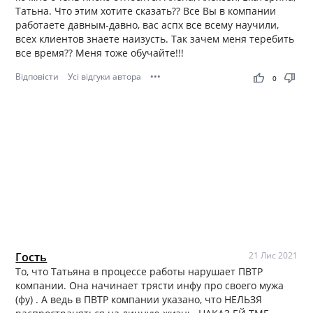
Татьна. Что этим хотите сказать?? Все Вы в компании
работаете давным-давно, вас аспх все всему научили,
всех клиентов знаете наизусть. Так зачем меня теребить
все время?? Меня тоже обучайте!!!
Відповісти
Усі відгуки автора
•••
thumb_up
thumb_down
0
Гость
21 Лис 2021
То, что Татьяна в процессе работы нарушает ПВТР
компании. Она начинает трясти инфу про своего мужа
(фу) . А ведь в ПВТР компании указано, что НЕЛЬЗЯ