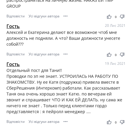
распространяться на личную жизнь. НАКАЗ ЕЙ TMF
GROUP
Відповісти
Усі відгуки автора
•••
thumb_up
thumb_down
0
Гость
20 Лис 2021
Алексей и Екатерина делают все возможное чтоб мне
должность не подняли. А что? Ваши должности унесете
собой???
Відповісти
Усі відгуки автора
•••
thumb_up
thumb_down
0
Гость
19 Лис 2021
Отдельный пост для Тани!!
Проводки по зп не знает. УСТРОИЛАСЬ НА РАБОТУ ПО
ЗНАКОМСТВУ. Ну ее Катя (подружка) привела вместе в
СберРешения (Интеркомп) работали. Как рассказывает
Таня она очень хорошо знает Катю. по вечерам ей
звонит и спрашивает ЧТО И КАК ЕЙ ДЕЛАТЬ. ну сама же
ничего не знает . Только перед клиентами гордо
представляется : я пейролл менеджер ….
Відповісти
Усі відгуки автора
•••
thumb_up
thumb_down
0