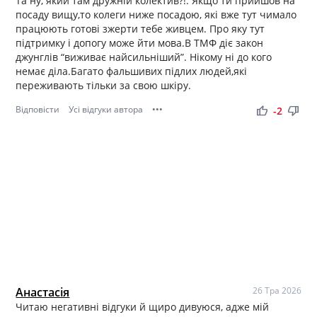
Та ну, який там дружній колектив?!. Якщо ти прийшов на
посаду вищу,то колеги ниже посадою, які вже тут чимало
працюють готові зжерти тебе живцем. Про яку тут
підтримку і допогу може йти мова.В ТМФ діє закон
джунглів “виживає найсильніший”. Нікому ні до кого
немає діла.Багато фальшивих підлих людей,які
переживають тільки за свою шкіру.
Відповісти
Усі відгуки автора
•••
thumb_up
thumb_down
-2
Анастасія
26 Тра 2026
Читаю негативні відгуки й щиро дивуюся, адже мій