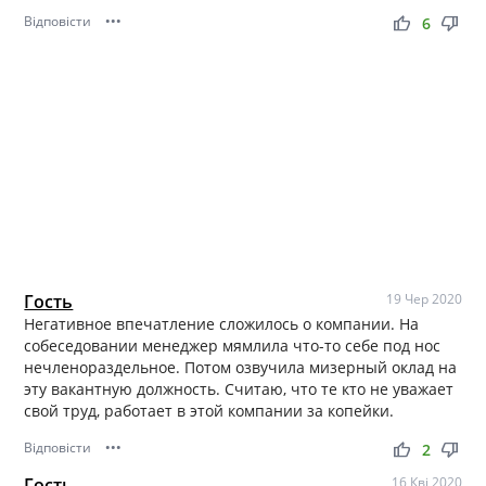
Відповісти
•••
thumb_up
thumb_down
6
Гость
19 Чер 2020
Негативное впечатление сложилось о компании. На
собеседовании менеджер мямлила что-то себе под нос
нечленораздельное. Потом озвучила мизерный оклад на
эту вакантную должность. Считаю, что те кто не уважает
свой труд, работает в этой компании за копейки.
Відповісти
•••
thumb_up
thumb_down
2
Гость
16 Кві 2020