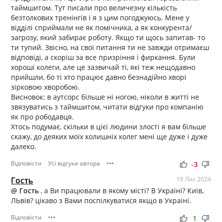
таймшитом. Тут писали про величезну кількість
безтолкових тренінгів і я з цим погоджуюсь. Мене у
відділі сприймали не як помічника, а як конкурента/
загрозу, який забирає роботу. Якщо ти щось запитав- то
ти тупий. Звісно, на свої питання ти не завжди отримаєш
відповіді, а скоріш за все призріння і фиркання. Були
хороші колеги, але це зазвичай ті, які теж нещодавно
прийшли, бо ті хто працює давно безнадійно хворі
зірковою хворобою.
Висновок: в аутсорс більше ні ногою, ніколи в житті не
звязуватись з таймшитом, читати відгуки про компанію
як про рободавця.
Хтось подумає, скільки в цієї людини злості я вам більше
скажу, до деяких моїх колишніх колег мені ще дуже і дуже
далеко.
Відповісти
Усі відгуки автора
•••
thumb_up
thumb_down
-3
Гость
19 Лис 2024
@ Гость
, а Ви працювали в якому місті? В Україні? Київ,
ЛЬвів? цікаво з Вами поспілкуватися якщо в Україні.
Відповісти
•••
thumb_up
thumb_down
1