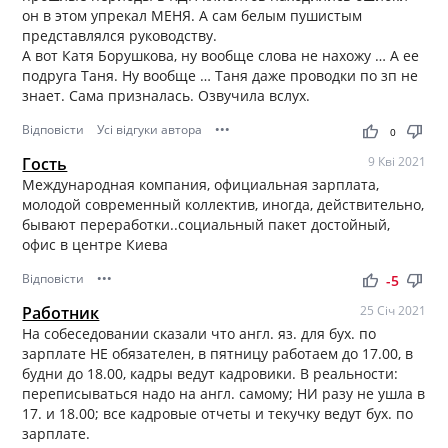
он в этом упрекал МЕНЯ. А сам белым пушистым
представлялся руководству.
А вот Катя Борушкова, ну вообще слова не нахожу … А ее
подруга Таня. Ну вообще … Таня даже проводки по зп не
знает. Сама призналась. Озвучила вслух.
Відповісти
Усі відгуки автора
•••
thumb_up
thumb_down
0
Гость
9 Кві 2021
Международная компания, официальная зарплата,
молодой современный коллектив, иногда, действительно,
бывают переработки..социальный пакет достойный,
офис в центре Киева
Відповісти
•••
thumb_up
thumb_down
-5
Работник
25 Січ 2021
На собеседовании сказали что англ. яз. для бух. по
зарплате НЕ обязателен, в пятницу работаем до 17.00, в
будни до 18.00, кадры ведут кадровики. В реальности:
переписываться надо на англ. самому; НИ разу не ушла в
17. и 18.00; все кадровые отчеты и текучку ведут бух. по
зарплате.