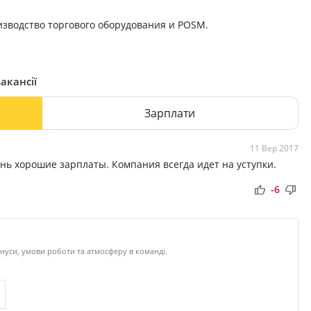
зводство торгового оборудования и POSM.
акансії
Зарплати
11 Вер 2017
нь хорошие зарплаты. Компания всегда идет на уступки.
thumb_up
thumb_down
-6
нуси, умови роботи та атмосферу в команді.