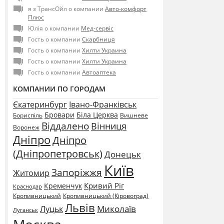
я з ТрансОйл о компании
Авто-комфорт
Плюс
Юлія о компании
Мед-сервіс
Гость о компании
Скарбниця
Гость о компании
Хилти Украина
Гость о компании
Хилти Украина
Гость о компании
Автоаптека
КОМПАНИИ ПО ГОРОДАМ
Єкатеринбург
Івано-Франківськ
Бровари
Біла Церква
Бориспіль
Вишневе
Віддалено
Вінниця
Воронеж
Дніпро
Дніпро
(Дніпропетровськ)
Донецьк
Київ
Запоріжжя
Житомир
Кривий Ріг
Кременчук
Краснодар
Кропивницький
Кропивницький (Кіровоград)
Львів
Миколаїв
Луцьк
Луганськ