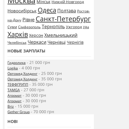
Москва
Мінськ
Нижній Новгород
Одеса
Полтава
Новосибірськ
Ростов-
Санкт-Петербург
Рівне
на-Дону
Тернопіль
Суми
Ужгород
Сімферополь
Уфа
Харків
Хмельницький
Херсон
Черкаси
Чернівці
Чернігів
Челябінськ
НОВЫЕ ЗАРПЛАТЫ
- 21 000 грн
Гидролика
- 4 000 грн
Logika
- 25 000 грн
Ортомед Холдинг
- 35 000 грн
Ортомед Холдинг
- 35 000 грн
ТЕФФГРУПП
- 27 000 грн
TAMGA
- 30 000 грн
Агромат
- 30 000 грн
Агромат
- 15 000 грн
Briz
- 70 000 грн
Gether Group
НОВІ