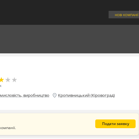
НОВІ КОМПАНІЇ
★
★
★
★
★
★
к
location_on
мисловість, виробництво
Кропивницький (Кіровоград)
Подати заявку
компанії.