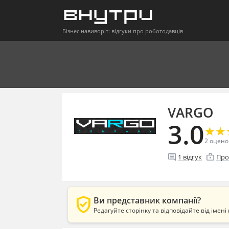
Бізнес навиворіт: відгуки про роботодавців
VARGO
3.0
★
★
★
★
2
оцено
comment
enterprise
1
відгук
Про
verified_user
Ви представник компанії?
Редагуйте сторінку та відповідайте від імені 