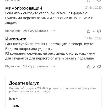
thumb_up
thumb_down
1
Мимопроходящий
21 Бер 2025
Если что – обходите стороной, семейная фирма с
нулевыми перспективами и сельским отношением к
людям.
Відповісти
Усі відгуки автора
•••
thumb_up
thumb_down
0
Инкогнито
13 Вер 2024
Раньше тут были отзывы, настоящие, а теперь пусто .
Видимо попросили удалить.
PS компания сложная, не рекомендую идти, максимум
для студентов для первого опыта и бежать подальше
Відповісти
Усі відгуки автора
•••
thumb_up
thumb_down
2
Додати відгук
Оцініть роботодавця VD MAIS: розкажіть про плюси, мінуси, умови
роботи та атмосферу в команді.
Ім'я *