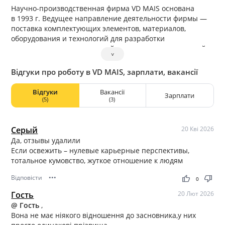
Научно-производственная фирма VD MAIS основана
в 1993 г. Ведущее направление деятельности фирмы —
поставка комплектующих элементов, материалов,
оборудования и технологий для разработки
и производства современной аппаратуры электронной
˅
и электротехнической промышленности, сложных
электронных систем.
Відгуки про роботу в VD MAIS, зарплати, вакансії
Відгуки
Вакансії
Зарплати
(5)
(3)
Серый
20 Кві 2026
Да, отзывы удалили
Если освежить – нулевые карьерные перспективы,
тотальное кумовство, жуткое отношение к людям
Відповісти
•••
thumb_up
thumb_down
0
Гость
20 Лют 2026
@ Гость
,
Вона не має ніякого відношення до засновника,у них