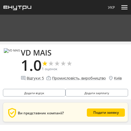
menu
УКР
VD MAIS
1.0
★
★
★
★
★
★
★
★
★
★
1
оценок
comment
enterprise
location_on
Відгуки:
5
Промисловість, виробництво
Київ
Додати відгук
Додати зарплату
verified_user
Подати заявку
Ви представник компанії?