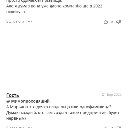
просто одинакові прізвища.
Але я думав вона уже давно компанію,ще в 2022
покинула.
Відповісти
•••
thumb_up
thumb_down
0
Гость
21 Бер 2025
@ Мимопроходящий
,
А Марьяна это дочка владельца или однофамилица?
Думаю каждый, кто сам создал такое предприятие, будет
нервным)
Відповісти
•••