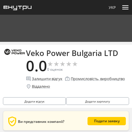
menu
УКР
Veko Power Bulgaria LTD
0.0
★
★
★
★
★
★
★
★
★
★
0
оценок
comment
enterprise
Залишити відгук
Промисловість, виробництво
location_on
Віддалено
Додати відгук
Додати зарплату
verified_user
Подати заявку
Ви представник компанії?