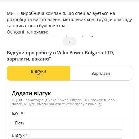
Ми — виробнича компанія, що спеціалізується на
розробці та виготовленні металевих конструкцій для саду
та приватного будівництва.
Основні напрямки:
теплиці з оцинкованої сталі та полікарбонату
˅
металеві огорожі (євроштакетник, комплектні системи)
навіси, альтанки, грядки та інші садові рішення
Відгуки про роботу в Veko Power Bulgaria LTD,
Компанія має власне виробництво та складські
зарплати, вакансії
потужності, що дозволяє контролювати якість продукції
та забезпечувати стабільні поставки.
Відгуки
Зарплати
Ми працюємо на ринках Болгарії та Румунії, а також
(0)
розвиваємо продажі в країнах Європейського Союзу
через дилерську мережу.
Додати відгук
Наша продукція орієнтована як на кінцевого клієнта, так і
на партнерів — магазини, дистриб’юторів та будівельні
Оцініть роботодавця Veko Power Bulgaria LTD: розкажіть про
плюси, мінуси, умови роботи та атмосферу в команді.
компанії.
Ім'я *
Відгук *