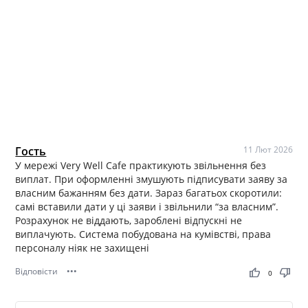
Гость
11 Лют 2026
У мережі Very Well Cafe практикують звільнення без
виплат. При оформленні змушують підписувати заяву за
власним бажанням без дати. Зараз багатьох скоротили:
самі вставили дати у ці заяви і звільнили “за власним”.
Розрахунок не віддають, зароблені відпускні не
виплачують. Система побудована на кумівстві, права
персоналу ніяк не захищені
Відповісти
•••
thumb_up
thumb_down
0