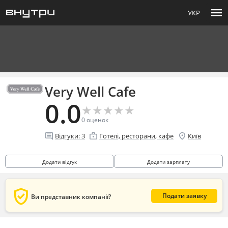
menu
УКР
Very Well Cafe
0.0
★
★
★
★
★
★
★
★
★
★
0
оценок
comment
enterprise
location_on
Відгуки:
3
Готелі, ресторани, кафе
Київ
Додати відгук
Додати зарплату
verified_user
Подати заявку
Ви представник компанії?