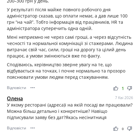
200–300 грн у день.
У результаті після майже повного робочого дня
адміністратор сказав, що оплати немає, а дав лише 100
грн “на чай”. Тобто інформація від працівників, HR та
адміністратора суперечить одна одній.
Мені неприємно не через самі гроші, а через відсутність
чесності та нормальної комунікації зі стажерами. Людина
витрачає свій час, сили, гроші на дорогу та цілий день
працює, а умови змінюються вже по факту.
Сподіваюсь, керівництво зверне увагу на те, що
відбувається на точках, і почне нормально та прозоро
пояснювати умови людям перед стажуванням.
Відповісти
•••
thumb_up
thumb_down
1
Олена
7 Кві 2026
У якому ресторані (адреса)і на якій посаді ви працювали?
Можна більш детально і конкретніше? Навіщо
підписували заяву без дат?Якась несінитниця
Відповісти
•••
thumb_up
thumb_down
0