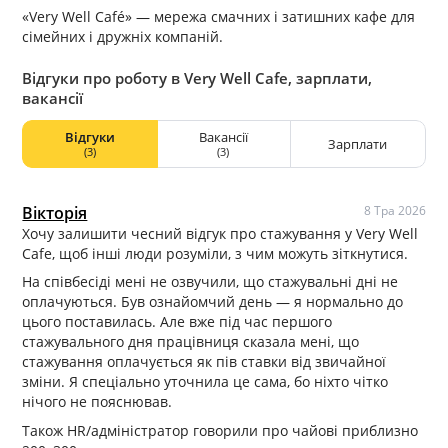
«Very Well Café» — мережа смачних і затишних кафе для
сімейних і дружніх компаній.
Відгуки про роботу в Very Well Cafe, зарплати,
вакансії
Відгуки
Вакансії
Зарплати
(3)
(3)
Вікторія
8 Тра 2026
Хочу залишити чесний відгук про стажування у Very Well
Cafe, щоб інші люди розуміли, з чим можуть зіткнутися.
На співбесіді мені не озвучили, що стажувальні дні не
оплачуються. Був ознайомчий день — я нормально до
цього поставилась. Але вже під час першого
стажувального дня працівниця сказала мені, що
стажування оплачується як пів ставки від звичайної
зміни. Я спеціально уточнила це сама, бо ніхто чітко
нічого не пояснював.
Також HR/адміністратор говорили про чайові приблизно