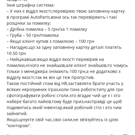
Їхня штрафна система:
– У них є відділ якості,перевіряю твою заповнену картку
в програмі AutoParts,вони ось так перевіряють і такі
розцінки за помилку;
– Дрібна помилка – 5 грн/за 1 помилку
– Груба – 50 грн/помилка
– Якщо клієнт купив з помилкою – 100 грн
– Нагадую,що за одну заповнену картку деталі платять
10.50 грн
– Найцікавіше,якщо відділ якості перевірив на
помилки,нічого не знайшов,але клієнт знайшов,то чомусь
тільки з менеджера знімають 100 грн,а не додатково з
відділу якості,так як він це теж пропустив.
Також постійний спам від HR,заставляти брати участь у
всяких нерозумних іграх,коли тона роботи,типу для гри
сфотографувати робочі столи.хто вгадає чий це є і хто
набере багато лайків,тому буде приз,насправді це щоб
подивитись який інвентар,який робочий стіл і хто чим
зайнятий.
Якщо,цінуєте свій час,свої сили,не зв’язуйтесь із цією
“конторою”.