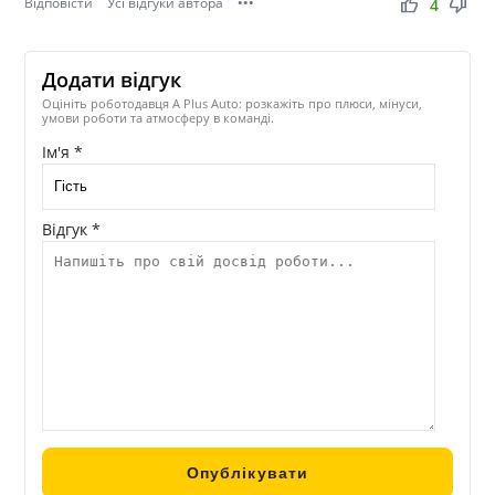
Відповісти
Усі відгуки автора
•••
thumb_up
thumb_down
4
Додати відгук
Оцініть роботодавця A Plus Auto: розкажіть про плюси, мінуси,
умови роботи та атмосферу в команді.
Ім'я *
Відгук *