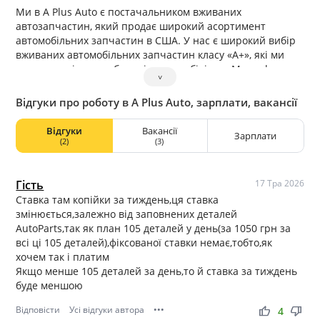
Ми в A Plus Auto є постачальником вживаних
автозапчастин, який продає широкий асортимент
автомобільних запчастин в США. У нас є широкий вибір
вживаних автомобільних запчастин класу «A+», які ми
продаємо від таких брендів автомобілів, як Mercedes-
˅
Benz, Audi, BMW, Lexus, Tesla, Hummer Ford, Infiniti,
Hyundai та багатьох інших брендів.
Відгуки про роботу в A Plus Auto, зарплати, вакансії
Ми є чесним бізнесом, і ми пишаємося своєю роботою,
що надаємо найкращі послуги кожному нашому клієнту.
Відгуки
Вакансії
Зарплати
Ми цінуємо обслуговування клієнтів і наполегливо
(2)
(3)
працюємо, щоб наші клієнти були задоволені.
У A Plus Auto ми пропонуємо дивовижні продукти, які
допоможуть кожному клієнту повернутися в дорогу.
Гість
17 Тра 2026
Завдяки нашим першокласним послугам і
Ставка там копійки за тиждень,ця ставка
автозапчастинам класу A+, наша місія — забезпечити,
змінюється,залежно від заповнених деталей
щоб автомобіль виглядав і їздив добре.
AutoParts,так як план 105 деталей у день(за 1050 грн за
всі ці 105 деталей),фіксованої ставки немає,тобто,як
хочем так і платим
Якщо менше 105 деталей за день,то й ставка за тиждень
буде меншою
Відповісти
Усі відгуки автора
•••
thumb_up
thumb_down
4