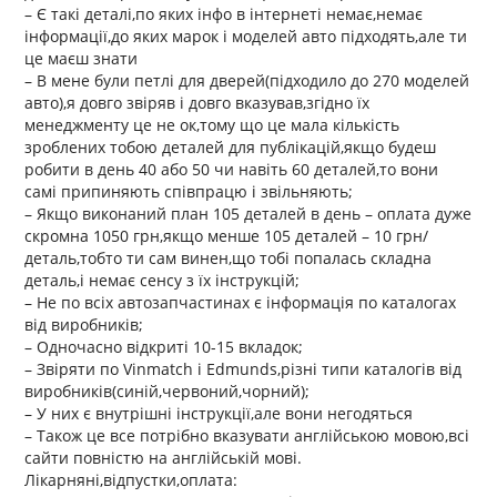
– Є такі деталі,по яких інфо в інтернеті немає,немає
інформації,до яких марок і моделей авто підходять,але ти
це маєш знати
– В мене були петлі для дверей(підходило до 270 моделей
авто),я довго звіряв і довго вказував,згідно їх
менеджменту це не ок,тому що це мала кількість
зроблених тобою деталей для публікацій,якщо будеш
робити в день 40 або 50 чи навіть 60 деталей,то вони
самі припиняють співпрацю і звільняють;
– Якщо виконаний план 105 деталей в день – оплата дуже
скромна 1050 грн,якщо менше 105 деталей – 10 грн/
деталь,тобто ти сам винен,що тобі попалась складна
деталь,і немає сенсу з їх інструкцій;
– Не по всіх автозапчастинах є інформація по каталогах
від виробників;
– Одночасно відкриті 10-15 вкладок;
– Звіряти по Vinmatch i Edmunds,різні типи каталогів від
виробників(синій,червоний,чорний);
– У них є внутрішні інструкції,але вони негодяться
– Також це все потрібно вказувати англійською мовою,всі
сайти повністю на англійській мові.
Лікарняні,відпустки,оплата: