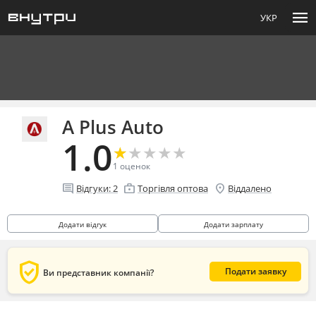
menu
УКР
A Plus Auto
1.0
★
★
★
★
★
★
★
★
★
★
1
оценок
comment
enterprise
location_on
Відгуки:
2
Торгівля оптова
Віддалено
Додати відгук
Додати зарплату
verified_user
Подати заявку
Ви представник компанії?