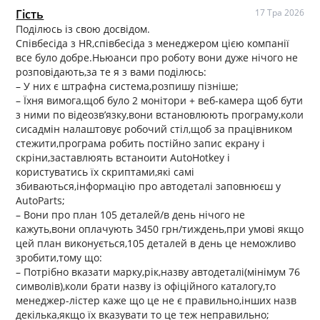
Гість
17 Тра 2026
Поділюсь із свою досвідом.
Співбесіда з HR,співбесіда з менеджером цією компанії
все було добре.Ньюанси про роботу вони дуже нічого не
розповідають,за те я з вами поділюсь:
– У них є штрафна система,розпишу пізніше;
– Їхня вимога,щоб було 2 монітори + веб-камера щоб бути
з ними по відеозв’язку,вони встановлюють програму,коли
сисадмін налаштовує робочий стіл,щоб за працівником
стежити,програма робить постійно запис екрану і
скріни,заставлюять встаноити AutoHotkey і
користуватись їх скриптами,які самі
збиваються,інформацію про автодеталі заповнюєш у
AutoParts;
– Вони про план 105 деталей/в день нічого не
кажуть,вони оплачують 3450 грн/тиждень,при умові якщо
цей план виконується,105 деталей в день це неможливо
зробити,тому що:
– Потрібно вказати марку,рік,назву автодеталі(мінімум 76
символів),коли брати назву із офіційного каталогу,то
менеджер-лістер каже що це не є правильно,інших назв
декілька,якщо їх вказувати то це теж неправильно;