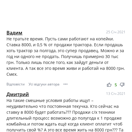
Вадим
25 Січ 2021
Не тратьте время. Пусть сами работают на копейки.
Ставка 8000, и 0,5 % от продажи трактора. Если продашь
хоть трактор за полгода, это супер продавец. Можно и за
год ни одного не продать. Получишь примерно 30 тыс
грн. Только лишь после того, как зайдут деньги от
клиента. А так все это время живи и работай на 8000 грн.
Смех.
Відповісти
Усі відгуки автора
•••
thumb_up
thumb_down
5
Дмитрий
13 Січ 2021
На такие смешные условия работы ищут –
неудивительно что постоянная текучка. Кто сейчас на
ставку в 8000 будет работать??? Продажи с/х техники
длительный процесс возможно до полугода к 1 продаже
комбайна.и потом ждать ещё когда клиент оплатит чтоб
получить свой %? А это все время жить на 8000 грн??? Та