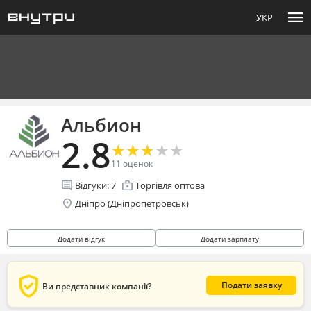
menu
УКР
Альбион
2.8
★
★
★
★
★
★
★
★
★
★
11
оценок
comment
enterprise
Відгуки:
7
Торгівля оптова
location_on
Дніпро (Дніпропетровськ)
Додати відгук
Додати зарплату
verified_user
Подати заявку
Ви представник компанії?