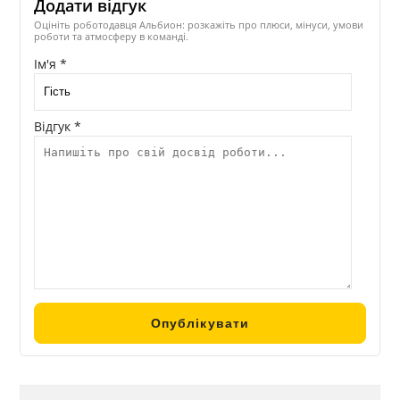
Додати відгук
Оцініть роботодавця Альбион: розкажіть про плюси, мінуси, умови
роботи та атмосферу в команді.
Ім'я *
Відгук *