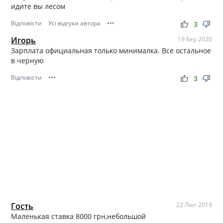
идите вы лесом
Відповісти
Усі відгуки автора
•••
thumb_up
thumb_down
3
Игорь
19 Бер 2020
Зарплата официальная только минималка. Все остальное
в черную
Відповісти
•••
thumb_up
thumb_down
3
Гость
22 Лют 2019
Маленькая ставка 8000 грн,небольшой