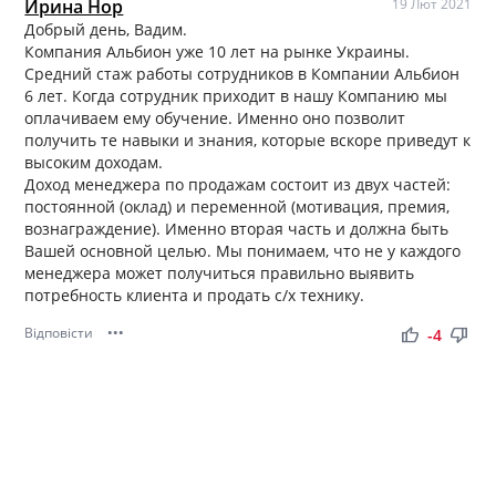
Ирина Нор
19 Лют 2021
Добрый день, Вадим.
Компания Альбион уже 10 лет на рынке Украины.
Средний стаж работы сотрудников в Компании Альбион
6 лет. Когда сотрудник приходит в нашу Компанию мы
оплачиваем ему обучение. Именно оно позволит
получить те навыки и знания, которые вскоре приведут к
высоким доходам.
Доход менеджера по продажам состоит из двух частей:
постоянной (оклад) и переменной (мотивация, премия,
вознаграждение). Именно вторая часть и должна быть
Вашей основной целью. Мы понимаем, что не у каждого
менеджера может получиться правильно выявить
потребность клиента и продать с/х технику.
Відповісти
•••
thumb_up
thumb_down
-4