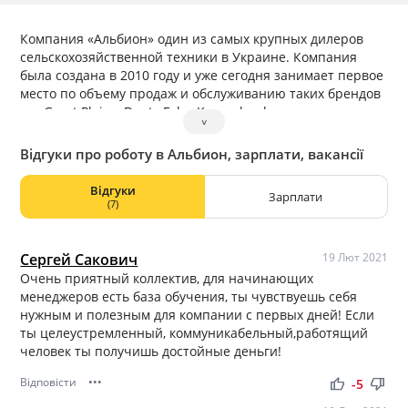
Компания «Альбион» один из самых крупных дилеров
сельскохозяйственной техники в Украине. Компания
была создана в 2010 году и уже сегодня занимает первое
место по объему продаж и обслуживанию таких брендов
как Great Plains, Deutz Fahr, Kverneland.
˅
Відгуки про роботу в Альбион, зарплати, вакансії
Відгуки
Зарплати
(7)
Сергей Сакович
19 Лют 2021
Очень приятный коллектив, для начинающих
менеджеров есть база обучения, ты чувствуешь себя
нужным и полезным для компании с первых дней! Если
ты целеустремленный, коммуникабельный,работящий
человек ты получишь достойные деньги!
Відповісти
•••
thumb_up
thumb_down
-5