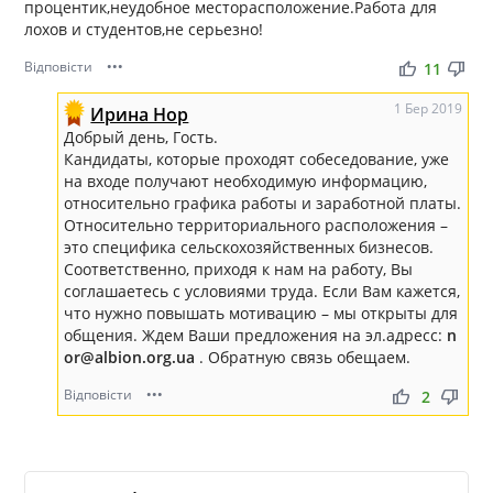
процентик,неудобное месторасположение.Работа для
лохов и студентов,не серьезно!
Відповісти
•••
thumb_up
thumb_down
11
1 Бер 2019
Ирина Нор
Добрый день, Гость.
Кандидаты, которые проходят собеседование, уже
на входе получают необходимую информацию,
относительно графика работы и заработной платы.
Относительно территориального расположения –
это специфика сельскохозяйственных бизнесов.
Соответственно, приходя к нам на работу, Вы
соглашаетесь с условиями труда. Если Вам кажется,
что нужно повышать мотивацию – мы открыты для
общения. Ждем Ваши предложения на эл.адресс:
n
or@albion.org.ua
. Обратную связь обещаем.
Відповісти
•••
thumb_up
thumb_down
2