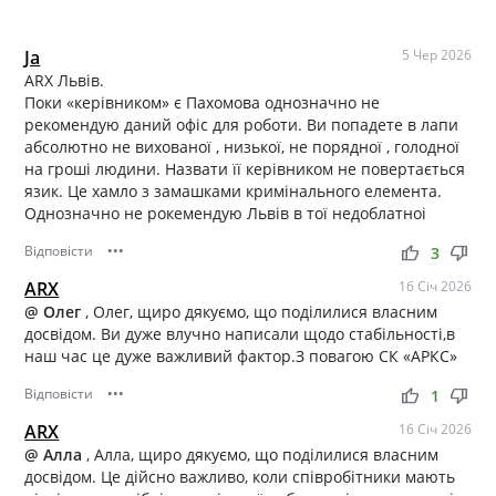
Ja
5 Чер 2026
ARX Львів.
Поки «керівником» є Пахомова однозначно не
рекомендую даний офіс для роботи. Ви попадете в лапи
абсолютно не вихованої , низької, не порядної , голодної
на гроші людини. Назвати її керівником не повертається
язик. Це хамло з замашками кримінального елемента.
Однозначно не рокемендую Львів в тої недоблатноі
Відповісти
•••
thumb_up
thumb_down
3
ARX
16 Січ 2026
@ Олег
, Олег, щиро дякуємо, що поділилися власним
досвідом. Ви дуже влучно написали щодо стабільності,в
наш час це дуже важливий фактор.З повагою СК «АРКС»
Відповісти
•••
thumb_up
thumb_down
1
ARX
16 Січ 2026
@ Алла
, Алла, щиро дякуємо, що поділилися власним
досвідом. Це дійсно важливо, коли співробітники мають