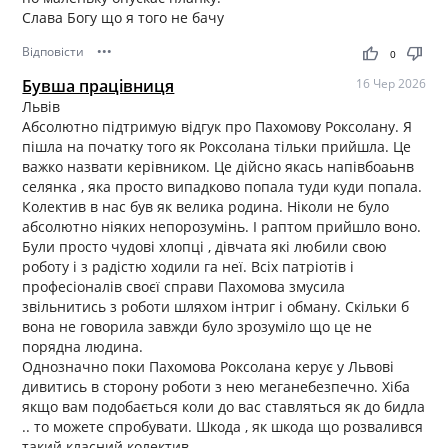
Слава Богу що я того не бачу
Відповісти
•••
thumb_up
thumb_down
0
Бувша працівниця
16 Чер 2026
Львів
Абсолютно підтримую відгук про Пахомову Роксолану. Я
пішла на початку того як Роксолана тільки прийшла. Це
важко назвати керівником. Це дійсно якась напівбоаьнв
селянка , яка просто випадково попала туди куди попала.
Колектив в нас був як велика родина. Ніколи не було
абсолютно ніяких непорозумінь. І раптом прийшло воно.
Були просто чудові хлопці , дівчата які любили свою
роботу і з радістю ходили га неї. Всіх патріотів і
професіоналів своєї справи Пахомова змусила
звільнитись з роботи шляхом інтриг і обману. Скільки б
вона не говорила завжди було зрозуміло що це не
порядна людина.
Однозначно поки Пахомова Роксолана керує у Львові
дивитись в сторону роботи з нею меганебезпечно. Хіба
якщо вам подобається коли до вас ставляться як до бидла
.. то можете спробувати. Шкода , як шкода що розвалився
такий класний колектив.