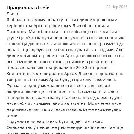
Працювала Львів
29 Чер 2026
Львів
Я пішла на самому початку того як дивним рішенням
керівництва Аркс керівником у Львові поставили
Пахомову. Ми всі чекали , що керівництво отямиться і
усуне це м’яко кажучи непорозуміння з посади керівника
, так як ця дівчина з глибинки абсолютно не розуміла де
вона є , що відбувається і як спілкуватись з людьми. Але
дивним чином керівництво Аркс дозволило повністю і зі
всією можливою жорстокістю вижити з роботи всіх
професіоналів які працювали по 20-30-ять років.
Знищити всіх хто виростив Аркс у Львові і підніс його на
той рівень на якому Аркс був до приходу Пахомовоії.
Фраза – людину можна вивезти з села , але село з
людини ніколи це точно про неї. Пахомова це еталон
непорядності , хамства ну і так вона десь далеко в душі
несе себе як кримінальний авторитет. Може вона десь
народилась біля тюрмі наслухалась, може ехо минулих
років.
Подумайте чи варто вам бути підлеглим цього
Однозначно у Львові не рекомендую якщо вона там ще
по маленьку опускає планку.