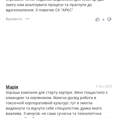
змогу нам аналізувати процеси та прагнути до
вдосконалення. З повагою СК “АРКС”
Відповісти
•••
thumb_up
thumb_down
0
Марія
3 Лис 2025
Хороша компанія для старту кар’єри. Мені пощастило з
командою та керівником. Маючи досвід роботи в
токсичній корпоративній культурі, тут я змогла
видихнути та відчути себе спеціалістом, думка якого
важлива. З мінусів: не сама сучасна та технологічна