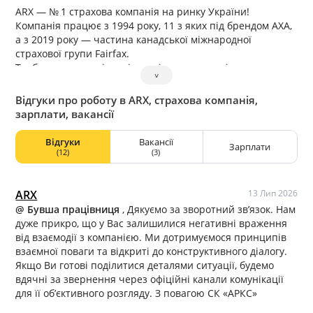
ARX — № 1 страхова компанія на ринку України!
Компанія працює з 1994 року, 11 з яких під брендом АХА,
а з 2019 року — частина канадської міжнародної
страхової групи Fairfax.
Турбота про працівників та підтримка суспільства —
˅
важливі принципи Золотих правил Fairfax. Ми № 1 по
фонду заробітної плати серед страхових компаній в
Відгуки про роботу в ARX, страхова компанія,
Україні. З початку повномасштабного вторгнення
зарплати, вакансії
компанія сплатила понад 1,2 млрд грн до бюджету
України та понад 87 млн грн задонатила на ЗСУ.
Відгуки
Вакансії
Зарплати
(12)
(3)
ARX
13 Лип 2026
@ Бувша працівниця
, Дякуємо за зворотний зв’язок. Нам
дуже прикро, що у Вас залишилися негативні враження
від взаємодії з компанією. Ми дотримуємося принципів
взаємної поваги та відкриті до конструктивного діалогу.
Якщо Ви готові поділитися деталями ситуації, будемо
вдячні за звернення через офіційні канали комунікації
для її об’єктивного розгляду. З повагою СК «АРКС»