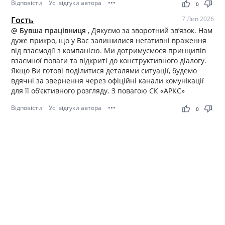
Відповісти
Усі відгуки автора
•••
thumb_up
thumb_down
0
Гость
7 Лип 2026
@ Бувша працівниця
, Дякуємо за зворотний зв’язок. Нам
дуже прикро, що у Вас залишилися негативні враження
від взаємодії з компанією. Ми дотримуємося принципів
взаємної поваги та відкриті до конструктивного діалогу.
Якщо Ви готові поділитися деталями ситуації, будемо
вдячні за звернення через офіційні канали комунікації
для її об’єктивного розгляду. З повагою СК «АРКС»
Відповісти
Усі відгуки автора
•••
thumb_up
thumb_down
0