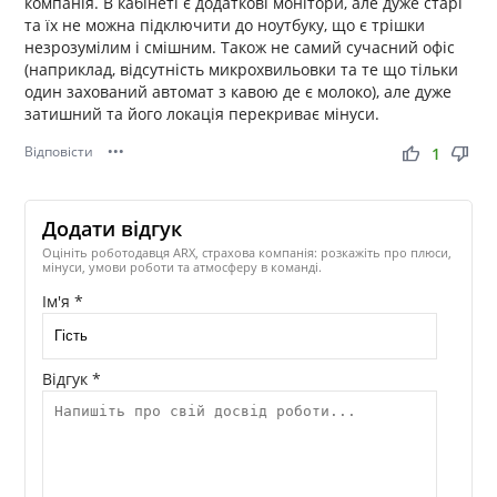
компанія. В кабінеті є додаткові монітори, але дуже старі
та їх не можна підключити до ноутбуку, що є трішки
незрозумілим і смішним. Також не самий сучасний офіс
(наприклад, відсутність микрохвильовки та те що тільки
один захований автомат з кавою де є молоко), але дуже
затишний та його локація перекриває мінуси.
Відповісти
•••
thumb_up
thumb_down
1
Додати відгук
Оцініть роботодавця ARX, страхова компанія: розкажіть про плюси,
мінуси, умови роботи та атмосферу в команді.
Ім'я *
Відгук *