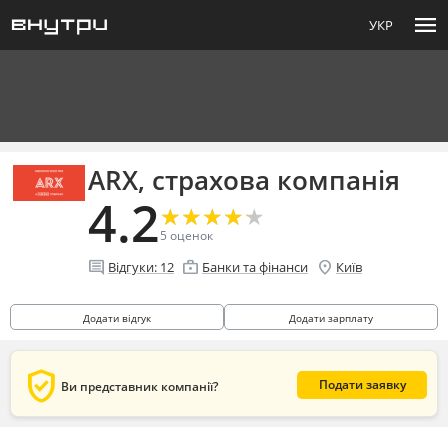
menu
УКР
ARX, страхова компанія
4.2
★
★
★
★
★
★
★
★
★
★
5
оценок
comment
enterprise
location_on
Відгуки:
12
Банки та фінанси
Київ
Додати відгук
Додати зарплату
verified_user
Подати заявку
Ви представник компанії?