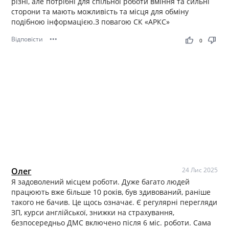
різні, але потрібні для спільної роботи вміння та сильні
сторони та мають можливість та місця для обміну
подібною інформацією.З повагою СК «АРКС»
Відповісти
•••
thumb_up
thumb_down
0
Олег
24 Лис 2025
Я задоволений місцем роботи. Дуже багато людей
працюють вже більше 10 років, був здивований, раніше
такого не бачив. Це щось означає. Є регулярні перегляди
ЗП, курси англійської, знижки на страхування,
безпосередньо ДМС включено після 6 міс. роботи. Сама