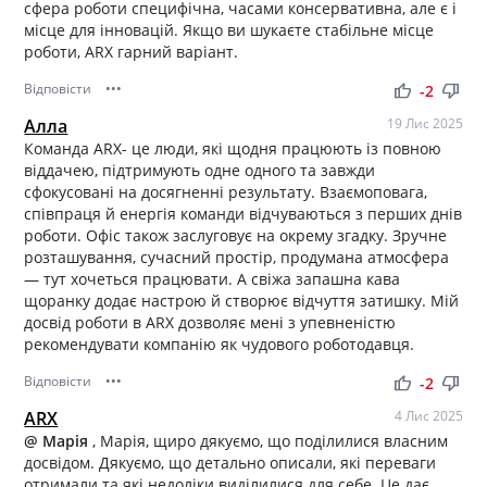
сфера роботи специфічна, часами консервативна, але є і
місце для інновацій. Якщо ви шукаєте стабільне місце
роботи, ARX гарний варіант.
Відповісти
•••
thumb_up
thumb_down
-2
Алла
19 Лис 2025
Команда ARX- це люди, які щодня працюють із повною
віддачею, підтримують одне одного та завжди
сфокусовані на досягненні результату. Взаємоповага,
співпраця й енергія команди відчуваються з перших днів
роботи. Офіс також заслуговує на окрему згадку. Зручне
розташування, сучасний простір, продумана атмосфера
— тут хочеться працювати. А свіжа запашна кава
щоранку додає настрою й створює відчуття затишку. Мій
досвід роботи в ARX дозволяє мені з упевненістю
рекомендувати компанію як чудового роботодавця.
Відповісти
•••
thumb_up
thumb_down
-2
ARX
4 Лис 2025
@ Марія
, Марія, щиро дякуємо, що поділилися власним
досвідом. Дякуємо, що детально описали, які переваги
отримали та які недоліки виділилися для себе. Це дає