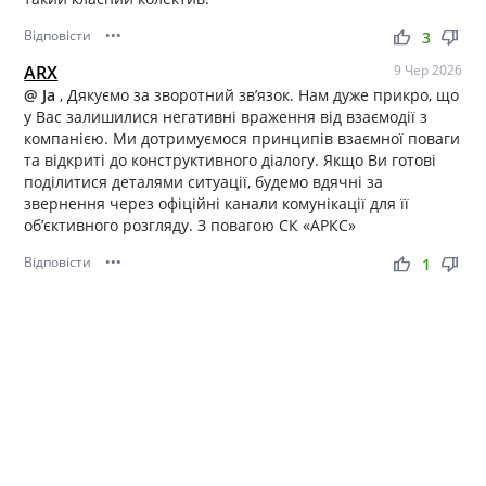
Відповісти
•••
thumb_up
thumb_down
3
ARX
9 Чер 2026
@ Ja
, Дякуємо за зворотний зв’язок. Нам дуже прикро, що
у Вас залишилися негативні враження від взаємодії з
компанією. Ми дотримуємося принципів взаємної поваги
та відкриті до конструктивного діалогу. Якщо Ви готові
поділитися деталями ситуації, будемо вдячні за
звернення через офіційні канали комунікації для її
об’єктивного розгляду. З повагою СК «АРКС»
Відповісти
•••
thumb_up
thumb_down
1