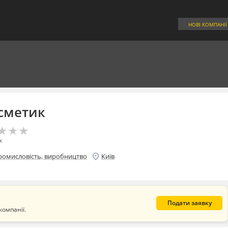
НОВІ КОМПАНІЇ
сметик
★
★
★
★
★
★
к
location_on
ромисловість, виробництво
Київ
Подати заявку
компанії.