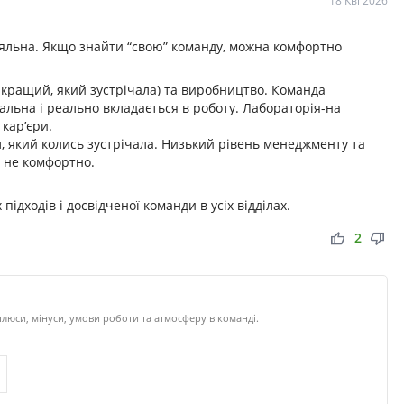
18 Кві 2026
ояльна. Якщо знайти “свою” команду, можна комфортно
йкращий, який зустрічала) та виробництво. Команда
дальна і реально вкладається в роботу. Лабораторія-на
 кар’єри.
, який колись зустрічала. Низький рівень менеджменту та
і не комфортно.
підходів і досвідченої команди в усіх відділах.
thumb_up
thumb_down
2
люси, мінуси, умови роботи та атмосферу в команді.