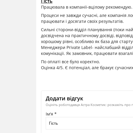
Гість
Працювала в компанії-вцілому рекомендую.
Процеси не завжди сучасні, але компанія л
працювати і досягати своїх результатів.
Сильні сторони-відділ планування (поки на
досвідчена на практичному досвіді, відпові
хорошому рівні, особливо як база для старту
Менеджери Private Label- найслабший відділ
комунікації. Як замовник, працювати взагал
По оплаті все було коректно.
Оцінка 4/5. Є потенціал, але бракує сучасних 
Додати відгук
Оцініть роботодавця Астра Косметик: розкажіть про п
Ім'я *