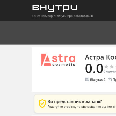
Бізнес навиворіт: відгуки про роботодавців
Астра Ко
0.0
★
★
★
★
0
оцено
comment
enterprise
Відгуки:
2
П
verified_user
Ви представник компанії?
Редагуйте сторінку та відповідайте від імені 