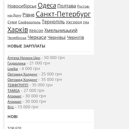
Одеса
Полтава
Новосибірськ
Ростов-
Санкт-Петербург
Рівне
на-Дону
Тернопіль
Суми
Ужгород
Сімферополь
Уфа
Харків
Хмельницький
Херсон
Черкаси
Чернівці
Чернігів
Челябінськ
НОВЫЕ ЗАРПЛАТЫ
- 50 000 грн
Аптека Низких Цен
- 21 000 грн
Гидролика
- 4 000 грн
Logika
- 25 000 грн
Ортомед Холдинг
- 35 000 грн
Ортомед Холдинг
- 35 000 грн
ТЕФФГРУПП
- 27 000 грн
TAMGA
- 30 000 грн
Агромат
- 30 000 грн
Агромат
- 15 000 грн
Briz
НОВІ
ТОВ БТР