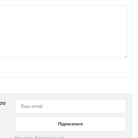
ро
Без спаму. Відписка в 1 клік.