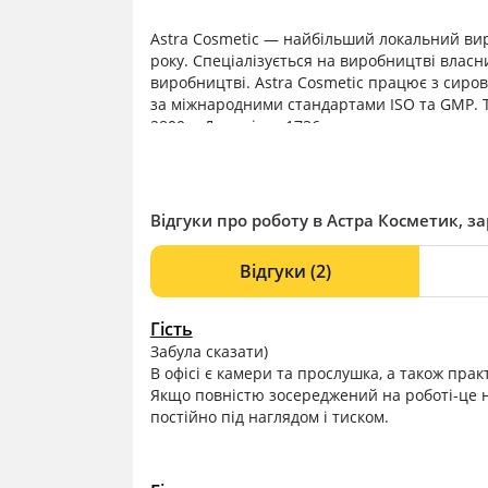
Astra Cosmetic — найбільший локальний вир
року. Спецiалiзується на виробництвi влас
виробництвi. Astra Cosmetic працює з сиров
за міжнародними стандартами ISO та GMP. 
2800м, Данилівка 1736м введено в експлуата
000 штук в місяць. Штат працівників понад 1
приватної торгової марки клієнта під ключ.
сировини, а й повне обслуговування приват
дизайну. Клієнт отримує повноцінний бренд, 
Відгуки про роботу в Астра Косметик, за
пудри, до кольорових тушей та рідких гліте
2000шт).
Відгуки
(2)
Гість
Забула сказати)
В офісі є камери та прослушка, а також пра
Якщо повністю зосереджений на роботі-це н
постійно під наглядом і тиском.