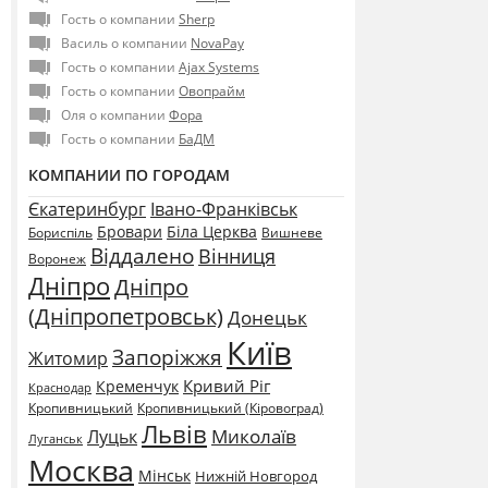
Гость о компании
Sherp
Василь о компании
NovaPay
Гость о компании
Ajax Systems
Гость о компании
Овопрайм
Оля о компании
Фора
Гость о компании
БаДМ
КОМПАНИИ ПО ГОРОДАМ
Єкатеринбург
Івано-Франківськ
Бровари
Біла Церква
Бориспіль
Вишневе
Віддалено
Вінниця
Воронеж
Дніпро
Дніпро
(Дніпропетровськ)
Донецьк
Київ
Запоріжжя
Житомир
Кривий Ріг
Кременчук
Краснодар
Кропивницький
Кропивницький (Кіровоград)
Львів
Миколаїв
Луцьк
Луганськ
Москва
Мінськ
Нижній Новгород