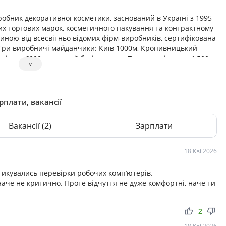
обник декоративної косметики, заснований в Україні з 1995
них торгових марок, косметичного пакування та контрактному
иною від всесвітньо відомих фірм-виробників, сертифікована
Три виробничі майданчики: Київ 1000м, Кропивницький
цію та 6000м на стадії будівництва. Потужності понад 1 500
˅
50 чоловік. Індивідуальність компанії — реалізація
 Ми пропонуємо не тiльки розробку рецептур i розлив
ного бренду — вiд виробництва iндивiдуальної концепцiї до
з якого можна скласти цілу лінійку: від чорної підводки та
рплати, вакансії
рів. Перевагою компанії є розлив мінімальними партіями (від
Вакансії
(2)
Зарплати
18 Кві 2026
ктикувались перевірки робочих комп’ютерів.
аче не критично. Проте відчуття не дуже комфортні, наче ти
thumb_up
thumb_down
2