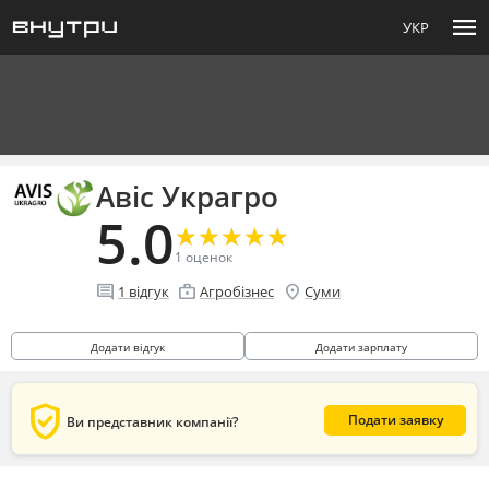
menu
УКР
Авіс Украгро
5.0
★
★
★
★
★
★
★
★
★
★
1
оценок
comment
enterprise
location_on
1
відгук
Агробізнес
Суми
Додати відгук
Додати зарплату
verified_user
Подати заявку
Ви представник компанії?