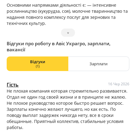
Основними напрямками діяльності є: — інтенсивне
рослинництво (кукурудза, соя), молочне тваринництво та
надання повного комплексу послуг для зернових та
технічних культур.
˅
Відгуки про роботу в Авіс Украгро, зарплати,
вакансії
Відгуки
Зарплати
(1)
Гість
16 Чер 2026
Не плохая компания которая стремительно развивается.
Отдал не один год своей жизни и в принципе не жалею.
Не плохое руководство которое быстро решает вопрос.
Зарплаты конечно желают лучшего, но как есть. По
поводу выплат задержек никогда нету, все в сроки
обещанные. Приятный коллектив, стабильные условия
работы.