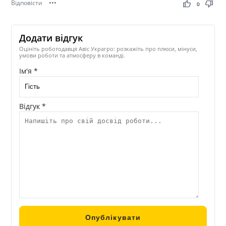
Відповісти
•••
thumb_up
thumb_down
0
Додати відгук
Оцініть роботодавця Авіс Украгро: розкажіть про плюси, мінуси,
умови роботи та атмосферу в команді.
Ім'я *
Відгук *