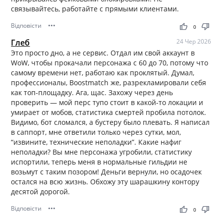
связывайтесь, работайте с прямыми клиентами.
Відповісти
•••
thumb_up
thumb_down
0
Глеб
24 Чер 2026
Это просто дно, а не сервис. Отдал им свой аккаунт в
WoW, чтобы прокачали персонажа с 60 до 70, потому что
самому времени нет, работаю как проклятый. Думал,
профессионалы, Boostmatch же, разрекламировали себя
как топ-площадку. Ага, щас. Захожу через день
проверить — мой перс тупо стоит в какой-то локации и
умирает от мобов, статистика смертей пробила потолок.
Видимо, бот сломался, а бустеру было плевать. Я написал
в саппорт, мне ответили только через сутки, мол,
“извините, технические неполадки”. Какие нафиг
неполадки? Вы мне персонажа угробили, статистику
испортили, теперь меня в нормальные гильдии не
возьмут с таким позором! Деньги вернули, но осадочек
остался на всю жизнь. Обхожу эту шарашкину контору
десятой дорогой.
Відповісти
•••
thumb_up
thumb_down
0