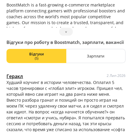
BoostMatch is a fast-growing e-commerce marketplace
platform connecting gamers with professional boosters and
coaches across the world’s most popular competitive
games. Our mission is to create a trusted, transparent, and
high-performance marketplace where players can safely
˅
improve their rank, skills, and in-game achievements.
Відгуки про роботу в Boostmatch, зарплати, вакансії
Відгуки
Зарплати
(5)
Геракл
2 Лип 2026
Худший коучинг в истории человечества. Оплатил 5
часов тренировки с «глобал элит» игроком. Пришел чел,
который явно сам играет на два ранга ниже меня.
Вместо разбора гранат и позиций он просто играл на
моем ПК через удаленку свои матчи, а я сидел и смотрел
как идиот. На вопрос «когда начнется обучение?» он
ответил «смотри и учись, нубяра». Я попытался прервать
сессию и потребовать деньги назад, так эти крысы
сказали, что время уже списано за использование «софта