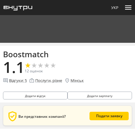
menu
УКР
Boostmatch
1.1
★
★
★
★
★
★
★
★
★
★
12
оценок
comment
enterprise
location_on
Відгуки:
5
Послуги, різне
Мінськ
Додати відгук
Додати зарплату
verified_user
Подати заявку
Ви представник компанії?