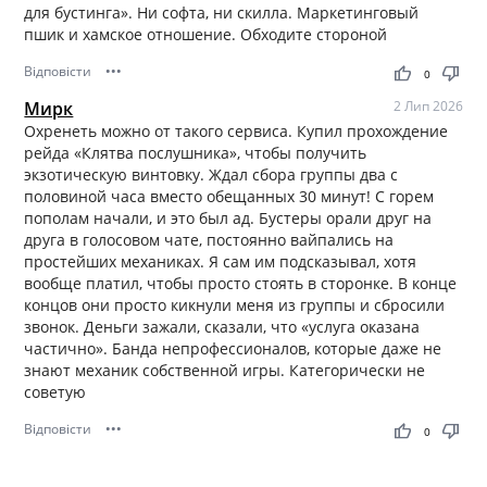
для бустинга». Ни софта, ни скилла. Маркетинговый
пшик и хамское отношение. Обходите стороной
Відповісти
•••
thumb_up
thumb_down
0
Мирк
2 Лип 2026
Охренеть можно от такого сервиса. Купил прохождение
рейда «Клятва послушника», чтобы получить
экзотическую винтовку. Ждал сбора группы два с
половиной часа вместо обещанных 30 минут! С горем
пополам начали, и это был ад. Бустеры орали друг на
друга в голосовом чате, постоянно вайпались на
простейших механиках. Я сам им подсказывал, хотя
вообще платил, чтобы просто стоять в сторонке. В конце
концов они просто кикнули меня из группы и сбросили
звонок. Деньги зажали, сказали, что «услуга оказана
частично». Банда непрофессионалов, которые даже не
знают механик собственной игры. Категорически не
советую
Відповісти
•••
thumb_up
thumb_down
0