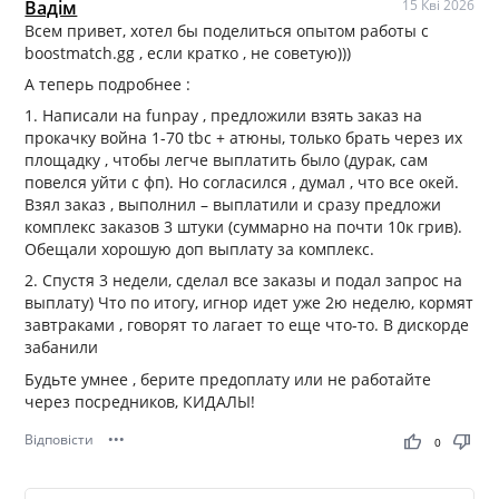
Вадiм
15 Кві 2026
Всем привет, хотел бы поделиться опытом работы с
boostmatch.gg , если кратко , не советую)))
А теперь подробнее :
1. Написали на funpay , предложили взять заказ на
прокачку война 1-70 tbc + атюны, только брать через их
площадку , чтобы легче выплатить было (дурак, сам
повелся уйти с фп). Но согласился , думал , что все окей.
Взял заказ , выполнил – выплатили и сразу предложи
комплекс заказов 3 штуки (суммарно на почти 10к грив).
Обещали хорошую доп выплату за комплекс.
2. Спустя 3 недели, сделал все заказы и подал запрос на
выплату) Что по итогу, игнор идет уже 2ю неделю, кормят
завтраками , говорят то лагает то еще что-то. В дискорде
забанили
Будьте умнее , берите предоплату или не работайте
через посредников, КИДАЛЫ!
Відповісти
•••
thumb_up
thumb_down
0