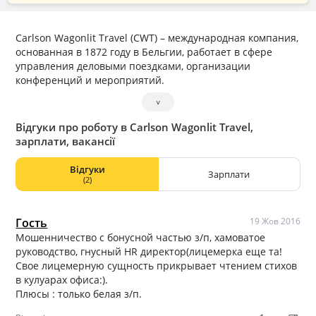
Carlson Wagonlit Travel (CWT) – международная компания,
основанная в 1872 году в Бельгии, работает в сфере
управления деловыми поездками, организации
конференций и мероприятий.
˅
Відгуки про роботу в Carlson Wagonlit Travel,
зарплати, вакансії
Відгуки
Зарплати
(2)
Гость
19 Жов 2016
Мошенничество с бонусной частью з/п, хамоватое
руководство, гнусный HR директор(лицемерка еще та!
Свое лицемерную сущность прикрывает чтением стихов
в кулуарах офиса:).
Плюсы : только белая з/п.