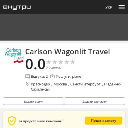
menu
УКР
Carlson Wagonlit Travel
0.0
★
★
★
★
★
★
★
★
★
★
0
оценок
comment
enterprise
Відгуки:
2
Послуги, різне
location_on
,
,
,
Краснодар
Москва
Санкт-Петербург
Південно-
Сахалінськ
Додати відгук
Додати зарплату
verified_user
Подати заявку
Ви представник компанії?