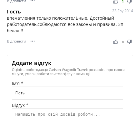
Відповісти
•••
thumb_up
thumb_down
1
Гость
23 Гру 2014
впечатления только положителЬные. Достойный
работодатель,соблюдаются все законы и правила. Зп
белая!!!
Відповісти
•••
thumb_up
thumb_down
0
Додати відгук
Оцініть роботодавця Carlson Wagonlit Travel: розкажіть про плюси,
мінуси, умови роботи та атмосферу в команді.
Ім'я *
Відгук *