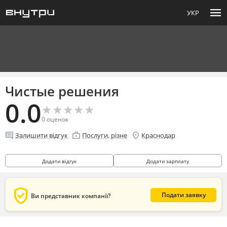
menu
УКР
Чистые решения
0.0
★
★
★
★
★
★
★
★
★
★
0
оценок
comment
enterprise
location_on
Залишити відгук
Послуги, різне
Краснодар
Додати відгук
Додати зарплату
verified_user
Подати заявку
Ви представник компанії?