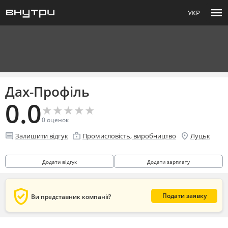
menu
УКР
Дах-Профіль
0.0
★
★
★
★
★
★
★
★
★
★
0
оценок
comment
enterprise
location_on
Залишити відгук
Промисловість, виробництво
Луцьк
Додати відгук
Додати зарплату
verified_user
Подати заявку
Ви представник компанії?