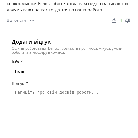
кошки-мышки.Если любите когда вам недоговаривают и
додумывают за вас,тогда точно ваша работа
Відповісти
•••
thumb_up
thumb_down
1
Додати відгук
Оцініть роботодавця Daricco: розкажіть про плюси, мінуси, умови
роботи та атмосферу в команді.
Ім'я *
Відгук *