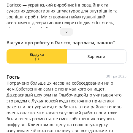
Daricco — український виробник інноваційних та
сучасних декоративних штукатурок для внутрішніх та
зовнішніх робіт. Ми створили найактуальніший
асортимент декоративних покриттів для стін, стель,
підлоги та фасадів будинків, що відповідають сучасним
˅
тенденціям моди у світі дизайну.
Відгуки про роботу в Daricco, зарплати, вакансії
Відгуки
Зарплати
(1)
Гость
30 Тра 2025
Потрачено больше 2х часов на собеседовании ни о
чем.Собственник сам не понимал кого он ищет.
Да,красивый шоу рум на Глыбочицкой,но учитывая что
это рядом с Лукьяновкой куда постоянно прилетают
ракеты и нет укрытия,то работать в том районе теперь
очень опасно. что касается условий работы они тоже
были очень размыты, не смог собственник озвучить
цифру зп. Клиентам же цену на свою штукатурку
озвучивает чётко,а вот почему с зп всегда какие-то