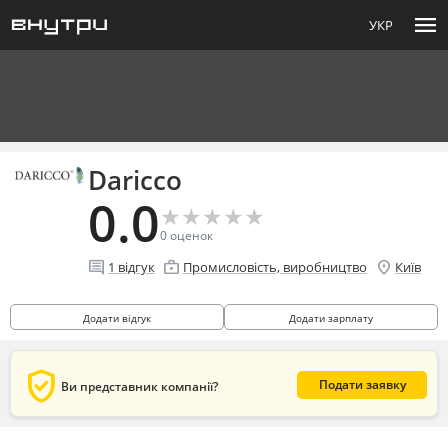
menu
УКР
Daricco
0.0
★
★
★
★
★
★
★
★
★
★
0
оценок
comment
enterprise
location_on
1
відгук
Промисловість, виробництво
Київ
Додати відгук
Додати зарплату
verified_user
Подати заявку
Ви представник компанії?