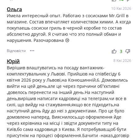
Ольга
10 Кві 2026
Имела интересный опыт. Работаю з сосисками Mr.Grill в
магазине. Состав впечатляет количеством химии. А когда
покупаешь сосиски гриль в черной коробке то состав
абсолютно другой. Я считаю что это полный обман и
нарушения. Разочарована 😢
Відповісти
•••
thumb_up
thumb_down
3
Юрій
8 Кві 2026
Вирішив влаштуватись на посаду вантажник-
комплектувальник у Львові. Прийшов на співбесіду 6
квітня 2026 року у Львові,на Конюшинній,6. Домовились
вийти на цей день,але це через причини об”єктивні
,довелось перенести на інший день.На наступний
день,вирішив написати кадровиці на телеграм,чи все в
силі, що вийду на стажування,якщо все підходить,на
наступний день йду до неї з документами. Про це було
домовлено наперед. Вияснилось,що оформлення йде
через керівника на місці і звідти документи типу на
Київ,бо сама кадровиця з Києва. Я потребував,щоб бути
присутнім на процесі оформлення.Бачити -наказ,договір