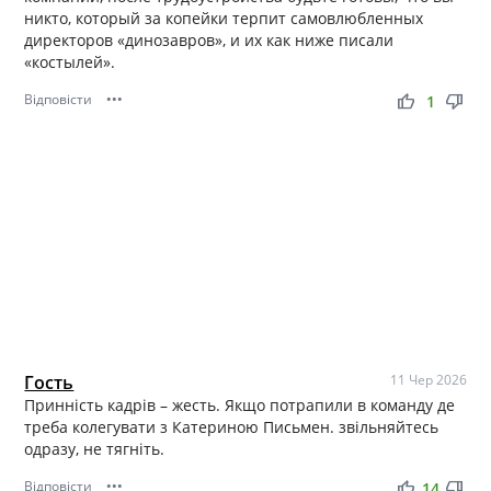
никто, который за копейки терпит самовлюбленных
директоров «динозавров», и их как ниже писали
«костылей».
Відповісти
•••
thumb_up
thumb_down
1
Гость
11 Чер 2026
Принність кадрів – жесть. Якщо потрапили в команду де
треба колегувати з Катериною Письмен. звільняйтесь
одразу, не тягніть.
Відповісти
•••
thumb_up
thumb_down
14