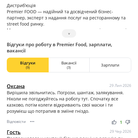
Дистриб’юція
Premier FOOD — надійний та досвідчений бізнес-
партнер, эксперт з надання послуг на ресторанному та
street food ринку.
Ми започаткували культуру споживання якісних хотдогів
˅
та бургерів зі справжнього м’яса на АЗК та прагнемо
розвинути ії в усіх куточках країни.
Відгуки про роботу в Premier Food, зарплати,
Компанія розпочала свою діяльність у 2007 році як
вакансії
постачальник м’ясо-молочної продукції для кафе та
ресторанів, а сьогодні ми маємо понад10 напрямів
Відгуки
Вакансії
Зарплати
діяльності та пропонуємо нашим партнерам готові
(9)
(3)
рішення для успішного та прибуткового бізнесу.
Оксана
29 Лип 2026
Вирішила звільнитись. Погрози, шантаж, залякування.
Ніколи не погоджуйтесь на роботу тут. Спочатку все
казково, потім колеги відкривають свої маски і ти
розумієш що потрапив в зміїне гніздо.
Відповісти
•••
thumb_up
thumb_down
1
Гость
29 Чер 2026