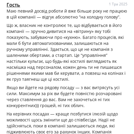
Гость
1 Тра 2025
Маю певний досвід роботи й вже більше року не працюю
в цій компанії — відгук абсолютно “на холодну голову”.
Що ж, власник не контролює те, що відбувається в його
компанії — зручно дивитися на «вітрину» яку тобі
показують, забуваючи про «кухню». Багато процесів, які
мали б бути автоматизованими, залишаються на
ручному управлінні. Здається, що це не компанія з
шаленими обертами, а стартап. Це “управління”
настільки кульгає, що будь-які костилі виглядають як
насмішка над персоналом, кожен день ти не пишаєшся
рішеннями якими мав би керувати, а повзеш на колінах і
як груз таягнеш ще ці костилі.
Якщо ви йдете на рядову посаду — з вас витрясуть усі
сили. Максимум за рік ви будете повністю розчаровані
через ставлення до вас. Вам не захочеться ні тих
конкурентних))) грошей, ні тих облич.
На керівних посадах — краще позбутися ілюзій щодо
можливості щось змінити ще до співбесіди. Надії не
здійсняться, поки в компанії залишаються люди, які
підживлюють своє его за рахунок інших. Компанія