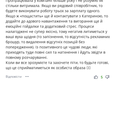
Пропрацювала у компанії більше року і не розумію як
стільки витримала. Якщо ви рядовий співробітник, то
будете виконувати роботу трьох за зарплату одного.
Якщо ж «пощастить» ще й контактувати з Катериною, то
додайте до адового навантаження та вигорання ще й
емоційні гойдалки та додатковий стрес. Процеси
налагоджені не супер якісно, тому негатив литиметься у
ваші вуха щодня (то запізнення, то відсутність рекламних
брошур, то видалення відсутніх позицій без
попередження). Із позитивного це чудові люди, які
приходять туди повні сил та натхнення і йдуть звідти в
повному розчаруванні.
Коли ви все зрозумієте та захочете піти, то будьте готові,
що це сприйматиметься як особиста образа 🤷‍♀️
Відповісти
•••
thumb_up
thumb_down
5