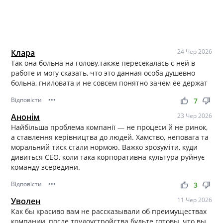
Клара
24 Чер 2026
Так она больна на голову,также пересекалась с ней в
работе и могу сказать, что это данная особа душевно
больна, гниловата и не совсем понятно зачем ее держат
Відповісти
•••
thumb_up
thumb_down
7
Анонім
23 Чер 2026
Найбільша проблема компанії — не процеси й не ринок,
а ставлення керівництва до людей. Хамство, неповага та
моральний тиск стали нормою. Важко зрозуміти, куди
дивиться CEO, коли така корпоративна культура руйнує
команду зсередини.
Відповісти
•••
thumb_up
thumb_down
3
Уволен
11 Чер 2026
Как бы красиво вам не рассказывали об преимуществах
компании, после трудоустройства будьте готовы, что вы