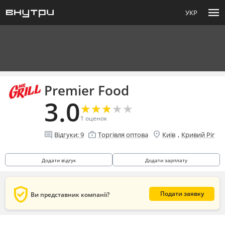
menu
УКР
Premier Food
3.0
★
★
★
★
★
★
★
★
★
★
1
оценок
location_on
comment
enterprise
,
Відгуки:
9
Торгівля оптова
Київ
Кривий Ріг
Додати відгук
Додати зарплату
verified_user
Подати заявку
Ви представник компанії?