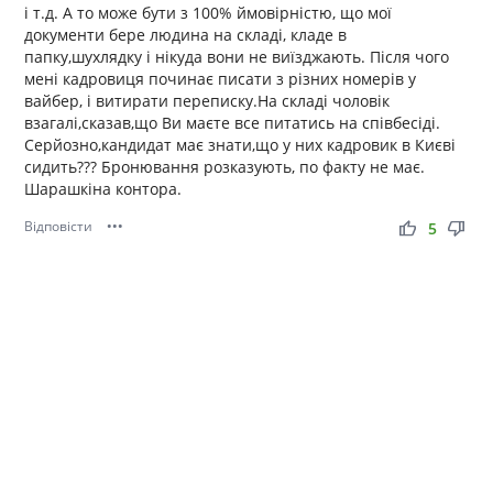
і т.д. А то може бути з 100% ймовірністю, що мої
документи бере людина на складі, кладе в
папку,шухлядку і нікуда вони не виїзджають. Після чого
мені кадровиця починає писати з різних номерів у
вайбер, і витирати переписку.На складі чоловік
взагалі,сказав,що Ви маєте все питатись на співбесіді.
Серйозно,кандидат має знати,що у них кадровик в Києві
сидить??? Бронювання розказують, по факту не має.
Шарашкіна контора.
Відповісти
•••
thumb_up
thumb_down
5