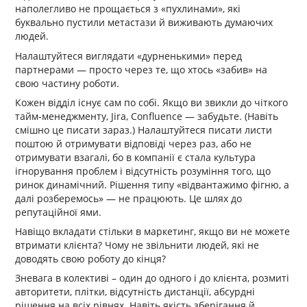
наполегливо не прощається з «пухлинами», які
буквально пустили метастази й виживають думаючих
людей.
Налаштуйтеся виглядати «дурненькими» перед
партнерами — просто через те, що хтось «забив» на
свою частину роботи.
Кожен відділ існує сам по собі. Якщо ви звикли до чіткого
тайм-менеджменту, Jira, Confluence — забудьте. (Навіть
смішно це писати зараз.) Налаштуйтеся писати листи
поштою й отримувати відповіді через раз, або не
отримувати взагалі, бо в компанії є стала культура
ігнорування проблем і відсутність розуміння того, що
ринок динамічний. Рішення типу «відвантажимо фігню, а
далі розберемось» — не працюють. Це шлях до
репутаційної ями.
Навіщо вкладати стільки в маркетинг, якщо ви не можете
втримати клієнта? Чому не звільнити людей, які не
доводять свою роботу до кінця?
Зневага в колективі – один до одного і до клієнта, розмиті
авторитети, плітки, відсутність дистанції, абсурдні
рішення на всіх рівнях. Навіть якість зберігання й