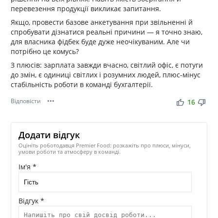
перевезення продукції викликає запитання.
Якщо, провести базове анкетування при звільненні й
спробувати дізнатися реальні причини — я точно знаю,
для власника фідбек буде дуже неочікуваним. Але чи
потрібно це комусь?
З плюсів: зарплата завжди вчасно, світлий офіс, є потуги
до змін, є одиниці світлих і розумних людей, плюс-мінус
стабільність роботи в команді бухгалтерії.
Відповісти
•••
thumb_up
thumb_down
16
Додати відгук
Оцініть роботодавця Premier Food: розкажіть про плюси, мінуси,
умови роботи та атмосферу в команді.
Ім'я *
Відгук *