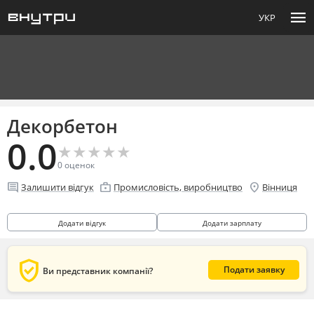
menu
УКР
Декорбетон
0.0
★
★
★
★
★
★
★
★
★
★
0
оценок
comment
enterprise
location_on
Залишити відгук
Промисловість, виробництво
Вінниця
Додати відгук
Додати зарплату
verified_user
Подати заявку
Ви представник компанії?