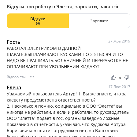
Відгуки про роботу в Элетта, зарплати, вакансії
Відгуки
Зарплати
(4)
Гость
27 Жов 2019
РАБОТАЛ ЭЛЕКТРИКОМ В ДАННОЙ
ШАРАГЕ.ВЫПЛАЧИВАЮТ КУСКАМИ ПО 3-5ТЫСЯЧ И ТО
НАДО ВЫПРАШИВАТЬ.БОЛЬНИЧНЫЙ И ПЕРЕРАБОТКУ НЕ
ОПЛАЧИВАЮТ ПРИ УВОЛЬНЕНИИ КИДАЮТ.
Відповісти
•••
thumb_up
thumb_down
0
Елена
17 Лют 2017
Уважаемый пользователь Артур! 1. Вы же знаете, что за
клевету предусмотрена ответственность?
2. Насколько я помню, официально в ООО “Элетта” вы
никогда не работали, а если и работали, то руководитель
ООО “Элетта” подает в гос. органы заведомо ложные
показания в отчетности, указывая, что Худякова Артура
Борисовича в штате сотрудников нет, но Ваш отзыв
будет обязательно отправлен для проверки во все