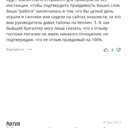
инстанции, чтобы подтвердить правдивость Ваших слов.
Ваша “работа” заключалась в том, что Вы целый день
играли в танчики или сидели на сайтах знакомств, за это
вам руководитель давал талоны на бензин. 3. Я, как
бывший бухгалтер могу лишь сказать, что к отзыву
госпожи Наталии не имею никакого отношения, но
подтверждаю, что ее отзыв правдивый на 100%.
Відповісти
•••
thumb_up
thumb_down
3
Артур
8 Лют 2017