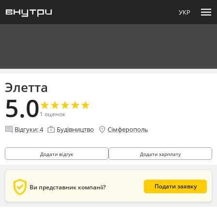
menu
УКР
Элетта
5.0
★
★
★
★
★
★
★
★
★
★
1
оценок
comment
enterprise
location_on
Відгуки:
4
Будівництво
Сімферополь
Додати відгук
Додати зарплату
verified_user
Подати заявку
Ви представник компанії?