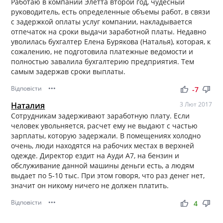
Работаю в компании Элетта второй год, чудесный
руководитель, есть определенные объемы работ, в связи
с задержкой оплаты услуг компании, накладывается
отпечаток на сроки выдачи заработной платы. Недавно
уволилась бухгалтер Елена Бурякова (Наталья), которая, к
сожалению, не подготовила платежные ведомости и
полностью завалила бухгалтерию предприятия. Тем
самым задержав сроки выплаты.
Відповісти
•••
thumb_up
thumb_down
-7
Наталия
3 Лют 2017
Сотрудникам задерживают заработную плату. Если
человек увольняется, расчет ему не выдают с частью
зарплаты, которую задержали. В помещениях холодно
очень, люди находятся на рабочих местах в верхней
одежде. Директор ездит на Ауди А7, на бензин и
обслуживание данной машины деньги есть, а людям
выдает по 5-10 тыс. При этом говоря, что раз денег нет,
значит он никому ничего не должен платить.
Відповісти
•••
thumb_up
thumb_down
4