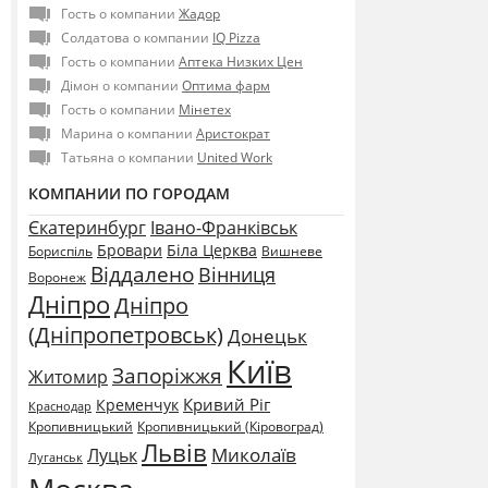
Гость о компании
Жадор
Солдатова о компании
IQ Pizza
Гость о компании
Аптека Низких Цен
Дімон о компании
Оптима фарм
Гость о компании
Мінетех
Марина о компании
Аристократ
Татьяна о компании
United Work
КОМПАНИИ ПО ГОРОДАМ
Єкатеринбург
Івано-Франківськ
Бровари
Біла Церква
Бориспіль
Вишневе
Віддалено
Вінниця
Воронеж
Дніпро
Дніпро
(Дніпропетровськ)
Донецьк
Київ
Запоріжжя
Житомир
Кривий Ріг
Кременчук
Краснодар
Кропивницький
Кропивницький (Кіровоград)
Львів
Миколаїв
Луцьк
Луганськ