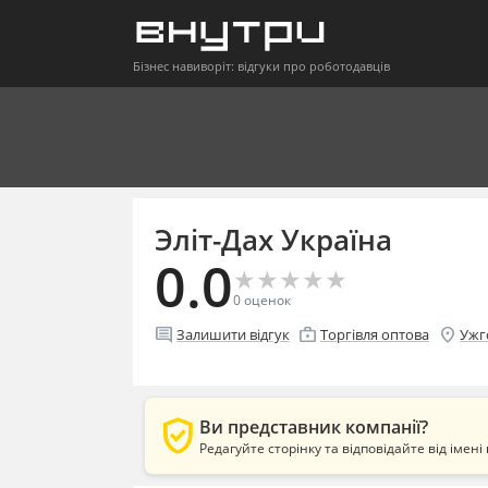
Бізнес навиворіт: відгуки про роботодавців
Эліт-Дах Україна
0.0
★
★
★
★
★
★
★
★
★
★
0
оценок
comment
enterprise
location_on
Залишити відгук
Торгівля оптова
Ужг
verified_user
Ви представник компанії?
Редагуйте сторінку та відповідайте від імені 