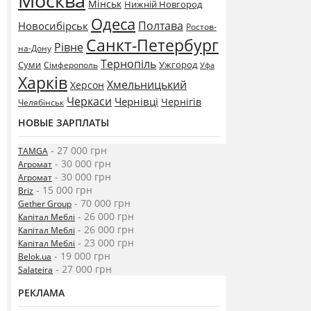
Москва
Мінськ
Нижній Новгород
Одеса
Полтава
Новосибірськ
Ростов-
Санкт-Петербург
Рівне
на-Дону
Тернопіль
Суми
Ужгород
Сімферополь
Уфа
Харків
Хмельницький
Херсон
Черкаси
Чернівці
Чернігів
Челябінськ
НОВЫЕ ЗАРПЛАТЫ
- 27 000 грн
TAMGA
- 30 000 грн
Агромат
- 30 000 грн
Агромат
- 15 000 грн
Briz
- 70 000 грн
Gether Group
- 26 000 грн
Капітал Меблі
- 26 000 грн
Капітал Меблі
- 23 000 грн
Капітал Меблі
- 19 000 грн
Belok.ua
- 27 000 грн
Salateira
РЕКЛАМА