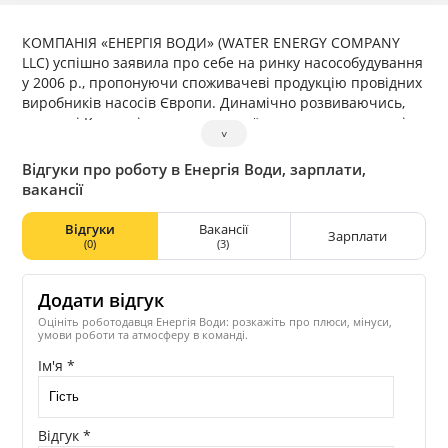
КОМПАНІЯ «ЕНЕРГІЯ ВОДИ» (WATER ENERGY COMPANY
LLC) успішно заявила про себе на ринку насособудування
у 2006 р., пропонуючи споживачеві продукцію провідних
виробників насосів Європи. Динамічно розвиваючись,
сьогодні Компанія пропонує українському споживачеві
˅
самостійно вироблені насосні станції на основі
високоякісного обладнання всесвітньо відомих брендів —
Відгуки про роботу в Енергія Води, зарплати,
DAB, HOMA, CIMM, FANTINI. За 9 років плідної роботи у
вакансії
сфері насосного обладнання Компанія «ЕНЕРГІЯ ВОДИ»
завоювала статус національного виробника насосних
Відгуки
Вакансії
Зарплати
станцій в Україні. На цю мить Компанією вироблено і
(0)
(3)
встановлено станції, які обслуговують різні водні
споруди, провідні промислові підприємства і ЖКГ
Додати відгук
України та країн СНД. Екологічне та енергоощадне
обладнання Компанії дає можливість підприємствам
Оцініть роботодавця Енергія Води: розкажіть про плюси, мінуси,
умови роботи та атмосферу в команді.
України знизити власні витрати та чинити менший
вплив на навколишнє середовище, а також розв’язати
Ім'я *
будь-які проблеми й ситуації, що виникають із
подаванням та відведенням води до будинків, житлових
мікрорайонів і цілих міст.
Відгук *