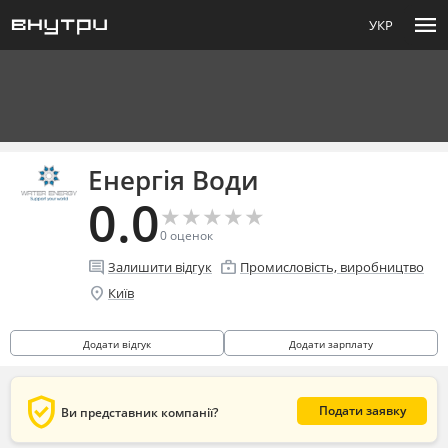
menu
УКР
Енергія Води
0.0
★
★
★
★
★
★
★
★
★
★
0
оценок
comment
enterprise
Залишити відгук
Промисловість, виробництво
location_on
Київ
Додати відгук
Додати зарплату
verified_user
Подати заявку
Ви представник компанії?