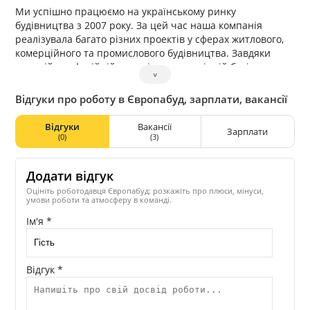
Ми успішно працюємо на українському ринку
будівництва з 2007 року. За цей час наша компанія
реалізувала багато різних проектів у сферах житлового,
комерційного та промислового будівництва. Завдяки
наявній професійній матеріально-технічній базі,
˅
кваліфікованому персоналу, надійним партнерам та
постачальникам ми досягаємо поставлених цілей та
Відгуки про роботу в Європабуд, зарплати, вакансії
забезпечуємо будівництво якісного, сучасного
комфортного житла та нежитлових об’єктів.
Відгуки
Вакансії
Зарплати
(0)
(3)
Додати відгук
Оцініть роботодавця Європабуд: розкажіть про плюси, мінуси,
умови роботи та атмосферу в команді.
Ім'я *
Відгук *