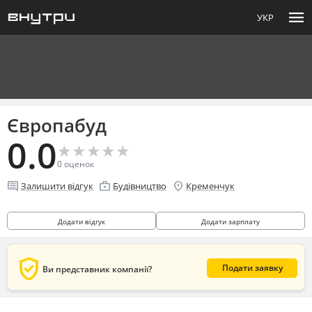
menu
УКР
Європабуд
0.0
★
★
★
★
★
★
★
★
★
★
0
оценок
comment
enterprise
location_on
Залишити відгук
Будівництво
Кременчук
Додати відгук
Додати зарплату
verified_user
Подати заявку
Ви представник компанії?