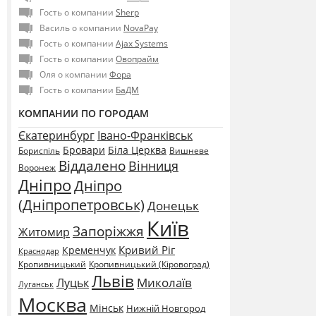
Гость о компании
Sherp
Василь о компании
NovaPay
Гость о компании
Ajax Systems
Гость о компании
Овопрайм
Оля о компании
Фора
Гость о компании
БаДМ
КОМПАНИИ ПО ГОРОДАМ
Єкатеринбург
Івано-Франківськ
Бровари
Біла Церква
Бориспіль
Вишневе
Віддалено
Вінниця
Воронеж
Дніпро
Дніпро
(Дніпропетровськ)
Донецьк
Київ
Запоріжжя
Житомир
Кривий Ріг
Кременчук
Краснодар
Кропивницький
Кропивницький (Кіровоград)
Львів
Миколаїв
Луцьк
Луганськ
Москва
Мінськ
Нижній Новгород