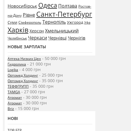
Одеса
Полтава
Новосибірськ
Ростов-
Санкт-Петербург
Рівне
на-Дону
Тернопіль
Суми
Ужгород
Сімферополь
Уфа
Харків
Хмельницький
Херсон
Черкаси
Чернівці
Чернігів
Челябінськ
НОВЫЕ ЗАРПЛАТЫ
- 50 000 грн
Аптека Низких Цен
- 21 000 грн
Гидролика
- 4 000 грн
Logika
- 25 000 грн
Ортомед Холдинг
- 35 000 грн
Ортомед Холдинг
- 35 000 грн
ТЕФФГРУПП
- 27 000 грн
TAMGA
- 30 000 грн
Агромат
- 30 000 грн
Агромат
- 15 000 грн
Briz
НОВІ
ТОВ БТР