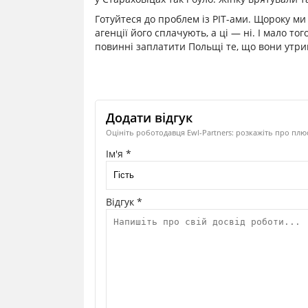
Готуйтеся до проблем із PIT-ами. Щороку ми
агенції його сплачують, а ці — ні. І мало то
повинні заплатити Польщі те, що вони утри
Додати відгук
Оцініть роботодавця Ewl-Partners: розкажіть про плю
Ім'я *
Відгук *