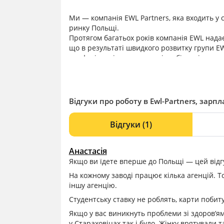
Ми — компанія EWL Partners, яка входить у 
ринку Польщі.
Протягом багатьох років компанія EWL надає
що в результаті швидкого розвитку групи EW
професіоналізму наших співробітників ми з
професійно керованим агентством з працевл
Відгуки про роботу в Ewl-Partners, зарпл
Відгуки
(1)
Анастасія
Якщо ви їдете вперше до Польщі — цей відгу
На кожному заводі працює кілька агенцій. Т
іншу агенцію.
Студентську ставку не роблять, карти побит
Якщо у вас виникнуть проблеми зі здоров’я
у Стараховіцах так і було. Жінку врятували 