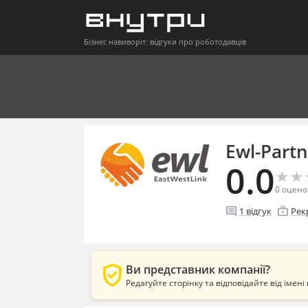
Бізнес навиворіт: відгуки про роботодавців
Ewl-Partn
0.0
★
★
★
★
0
оцено
comment
enterprise
1
відгук
Рек
verified_user
Ви представник компанії?
Редагуйте сторінку та відповідайте від імені 