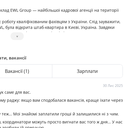
склад EWL Group — найбільшої кадрової агенції на території
 роботу кваліфікованим фахівцям з України. Слід зауважити,
L, була відкрита штаб-квартира в Києві, Україна. Завдяки
авоювали довіру наших клієнтів і стали одним з перших
˅
аштування іноземців з країн Східної Європи.
ати, вакансії
Вакансії
(1)
Зарплати
30 Лис 2025
к саме для вас.
ому раджу: якщо вам сподобалася вакансія, краще їхати через
у теж… Мої знайомі заплатили гроші й залишилися ні з чим.
м, координатори можуть просто вигнати вас того ж дня… У нас
та зробили їй операцію.