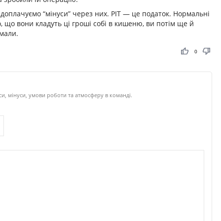
 доплачуємо “мінуси” через них. PIT — це податок. Нормальні
го, що вони кладуть ці гроші собі в кишеню, ви потім ще й
мали.
thumb_up
thumb_down
0
си, мінуси, умови роботи та атмосферу в команді.