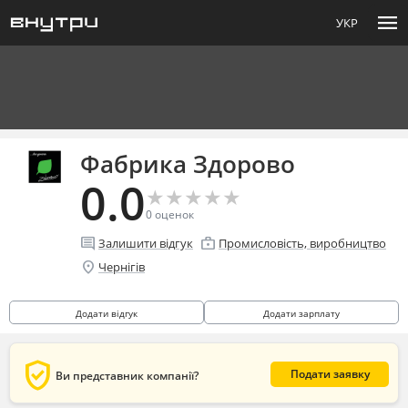
menu
УКР
Фабрика Здорово
0.0
★
★
★
★
★
★
★
★
★
★
0
оценок
comment
enterprise
Залишити відгук
Промисловість, виробництво
location_on
Чернігів
Додати відгук
Додати зарплату
verified_user
Подати заявку
Ви представник компанії?