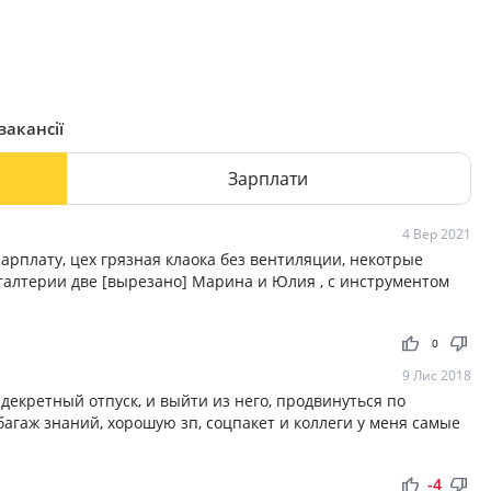
вакансії
Зарплати
4 Вер 2021
рплату, цех грязная клаока без вентиляции, некотрые
угалтерии две [вырезано] Марина и Юлия , с инструментом
thumb_up
thumb_down
0
9 Лис 2018
 декретный отпуск, и выйти из него, продвинуться по
агаж знаний, хорошую зп, соцпакет и коллеги у меня самые
thumb_up
thumb_down
-4