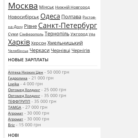
Москва
Мінськ
Нижній Новгород
Одеса
Полтава
Новосибірськ
Ростов-
Санкт-Петербург
Рівне
на-Дону
Тернопіль
Суми
Ужгород
Сімферополь
Уфа
Харків
Хмельницький
Херсон
Черкаси
Чернівці
Чернігів
Челябінськ
НОВЫЕ ЗАРПЛАТЫ
- 50 000 грн
Аптека Низких Цен
- 21 000 грн
Гидролика
- 4 000 грн
Logika
- 25 000 грн
Ортомед Холдинг
- 35 000 грн
Ортомед Холдинг
- 35 000 грн
ТЕФФГРУПП
- 27 000 грн
TAMGA
- 30 000 грн
Агромат
- 30 000 грн
Агромат
- 15 000 грн
Briz
НОВІ