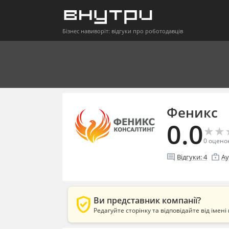
Бізнес навиворіт: відгуки про роботодавців
Феникс
0.0
★
★
★
★
0
оцено
comment
enterprise
Відгуки:
4
Ау
verified_user
Ви представник компанії?
Редагуйте сторінку та відповідайте від імені 