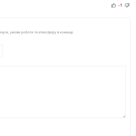
thumb_up
thumb_down
-1
інуси, умови роботи та атмосферу в команді.