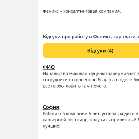
Феникс – консалтинговая компания.
Відгуки про роботу в Феникс, зарплати, 
Відгуки
(4)
ФИО
Начальство Николай Луценко задерживает за
сотрудники откровенное быдло а в оделе б
все плохо, ловить там нечего.
София
Работаю в компании 5 лет, успела сходить в
карьерной лестнице, получить приличный б
лучшие!