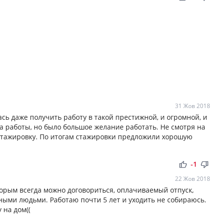
31 Жов 2018
сь даже получить работу в такой престижной, и огромной, и
а работы, но было большое желание работать. Не смотря на
 стажировку. По итогам стажировки предложили хорошую
thumb_up
thumb_down
-1
22 Жов 2018
орым всегда можно договориться, оплачиваемый отпуск,
ными людьми. Работаю почти 5 лет и уходить не собираюсь.
 на дом((