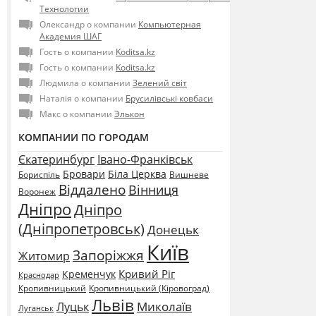
Технологии
Олександр о компании
Компьютерная
Академия ШАГ
Гость о компании
Koditsa.kz
Гость о компании
Koditsa.kz
Людмила о компании
Зелений світ
Наталія о компании
Брусилівські ковбаси
Макс о компании
Элькон
КОМПАНИИ ПО ГОРОДАМ
Єкатеринбург
Івано-Франківськ
Бровари
Біла Церква
Бориспіль
Вишневе
Віддалено
Вінниця
Воронеж
Дніпро
Дніпро
(Дніпропетровськ)
Донецьк
Київ
Запоріжжя
Житомир
Кривий Ріг
Кременчук
Краснодар
Кропивницький
Кропивницький (Кіровоград)
Львів
Миколаїв
Луцьк
Луганськ