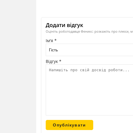
Додати відгук
Оцініть роботодавця Феникс: розкажіть про плюси, м
Ім'я *
Відгук *