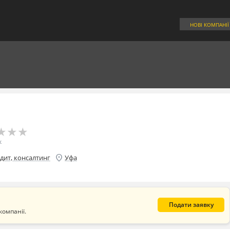
НОВІ КОМПАНІЇ
★
★
★
★
★
★
к
location_on
дит, консалтинг
Уфа
Подати заявку
компанії.