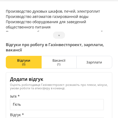
Производство духовых шкафов, печей, электроплит
Производство автоматов газированной воды
Производство оборудования для заведений
общественного питания
Производство мобильных жилых и нежилых модулей
˅
Производство строительных металлических конструкций
Відгуки про роботу в Газінвестпроект, зарплати,
вакансії
Відгуки
Вакансії
Зарплати
(0)
(1)
Додати відгук
Оцініть роботодавця Газінвестпроект: розкажіть про плюси, мінуси,
умови роботи та атмосферу в команді.
Ім'я *
Відгук *