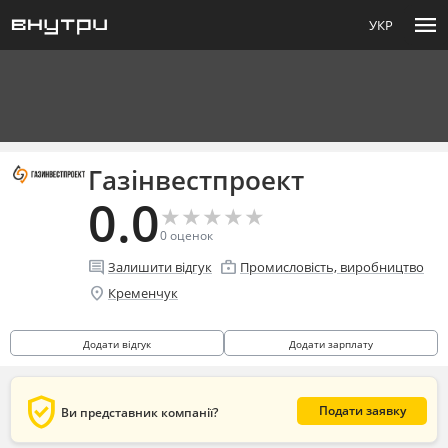
menu
УКР
Газінвестпроект
0.0
★
★
★
★
★
★
★
★
★
★
0
оценок
comment
enterprise
Залишити відгук
Промисловість, виробництво
location_on
Кременчук
Додати відгук
Додати зарплату
verified_user
Подати заявку
Ви представник компанії?