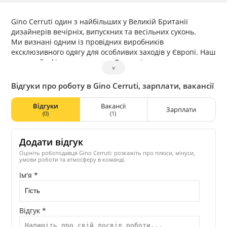
Gino Cerruti один з найбільших у Великій Британії
дизайнерів вечірніх, випускних та весільних суконь.
Ми визнані одним із провідних виробників
ексклюзивного одягу для особливих заходів у Європі. Наш
головний офіс знаходиться у Лондоні.
˅
За багато років ми створили свій фірмовий стиль!
Наші сукні представлені у магазинах представників по
Відгуки про роботу в Gino Cerruti, зарплати, вакансії
всьому світу!
Наша місія втілити мрію кожної дівчини про ідеальну
Відгуки
Вакансії
Зарплати
сукню!
(0)
(1)
Додати відгук
Оцініть роботодавця Gino Cerruti: розкажіть про плюси, мінуси,
умови роботи та атмосферу в команді.
Ім'я *
Відгук *