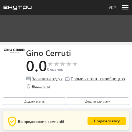
menu
УКР
Gino Cerruti
0.0
★
★
★
★
★
★
★
★
★
★
0
оценок
comment
enterprise
Залишити відгук
Промисловість, виробництво
location_on
Віддалено
Додати відгук
Додати зарплату
verified_user
Подати заявку
Ви представник компанії?