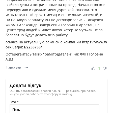
выбила деньги потраченные на проезд. Начальство все
перекрутило и сделали меня дурочкой, сказали, что
испытательный срок 1 месяц и он не оплачиваемый, и
ни на какую зарплату мы не договаривались. Владелец
Фирмы Александр Валерьевич Головин шарлатан, не
ценит труд людей и ищет лохов, которые чуть-ли не за
бесплатно будут делать всю работу.
ссылка на актуальную вакансию компании
https://www.w
ork.ua/jobs/2233733/
Остерегайтесь таких "работодателей" как ФЛП Головин
А.В.!
Відповісти
•••
thumb_up
thumb_down
1
Додати відгук
Оцініть роботодавця Головин А.В., ФЛП: розкажіть про плюси,
мінуси, умови роботи та атмосферу в команді.
Ім'я *