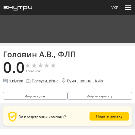
menu
УКР
Головин А.В., ФЛП
0.0
★
★
★
★
★
★
★
★
★
★
0
оценок
location_on
comment
enterprise
,
,
1
відгук
Послуги, різне
Буча
Ірпінь
Київ
Додати відгук
Додати зарплату
verified_user
Подати заявку
Ви представник компанії?