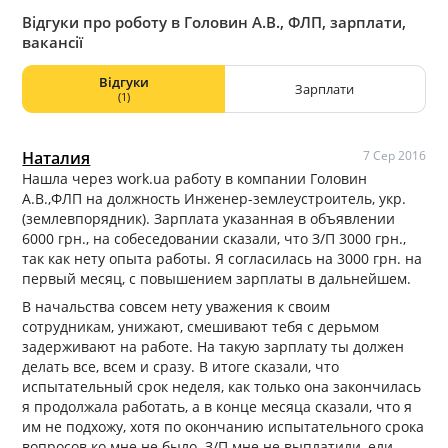
Відгуки про роботу в Головин А.В., ФЛП, зарплати,
вакансії
Відгуки
Зарплати
(1)
Наталия
7 Сер 2016
Нашла через work.ua работу в компании Головин
А.В.,ФЛП на должность Инженер-землеустроитель, укр.
(землевпорядник). Зарплата указанная в объявлении
6000 грн., на собеседовании сказали, что З/П 3000 грн.,
так как нету опыта работы. Я согласилась на 3000 грн. на
первый месяц, с повышением зарплаты в дальнейшем.
В начальства совсем нету уважения к своим
сотрудникам, унижают, смешивают тебя с дерьмом
задерживают на работе. На такую зарплату ты должен
делать все, всем и сразу. В итоге сказали, что
испытательный срок неделя, как только она закончилась
я продолжала работать, а в конце месяца сказали, что я
им не подхожу, хотя по окончанию испытательного срока
вопросов ко мне не было. З/П мне не выплатили, ели