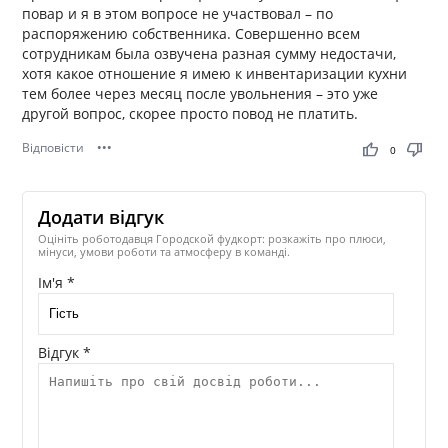
повар и я в этом вопросе не участвовал – по
распоряжению собственника. Совершенно всем
сотрудникам была озвучена разная сумму недостачи,
хотя какое отношение я имею к инвентаризации кухни
тем более через месяц после увольнения – это уже
другой вопрос, скорее просто повод не платить.
Відповісти
•••
thumb_up
thumb_down
0
Додати відгук
Оцініть роботодавця Городской фудкорт: розкажіть про плюси,
мінуси, умови роботи та атмосферу в команді.
Ім'я *
Відгук *