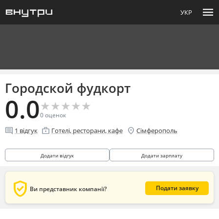
menu
УКР
Городской фудкорт
0.0
★
★
★
★
★
★
★
★
★
★
0
оценок
comment
enterprise
location_on
1
відгук
Готелі, ресторани, кафе
Сімферополь
Додати відгук
Додати зарплату
verified_user
Подати заявку
Ви представник компанії?