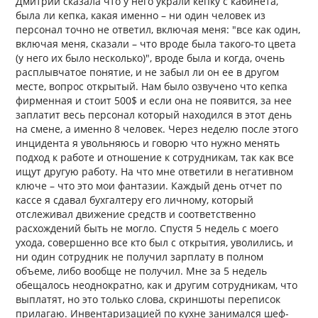
Дмитрий сказала что у него украли кепку с кабинета,
была ли кепка, какая именно – ни один человек из
персонал точно не ответил, включая меня: "все как один,
включая меня, сказали – что вроде была такого-то цвета
(у него их было несколько)", вроде была и когда, очень
расплывчатое понятие, и не забыл ли он ее в другом
месте, вопрос открытый. Нам было озвучено что кепка
фирменная и стоит 500$ и если она не появится, за нее
заплатит весь персонал который находился в этот день
на смене, а именно 8 человек. Через неделю после этого
инцидента я увольняюсь и говорю что нужно менять
подход к работе и отношение к сотрудникам, так как все
ищут другую работу. На что мне ответили в негативном
ключе – что это мои фантазии. Каждый день отчет по
кассе я сдавал бухгалтеру его личному, который
отслеживал движение средств и соответственно
расхождений быть не могло. Спустя 5 недель с моего
ухода, совершенно все кто был с открытия, уволились, и
ни один сотрудник не получил зарплату в полном
объеме, либо вообще не получил. Мне за 5 недель
обещалось неоднократно, как и другим сотрудникам, что
выплатят, но это только слова, скриншоты переписок
прилагаю. Инвентаризацией по кухне занимался шеф-