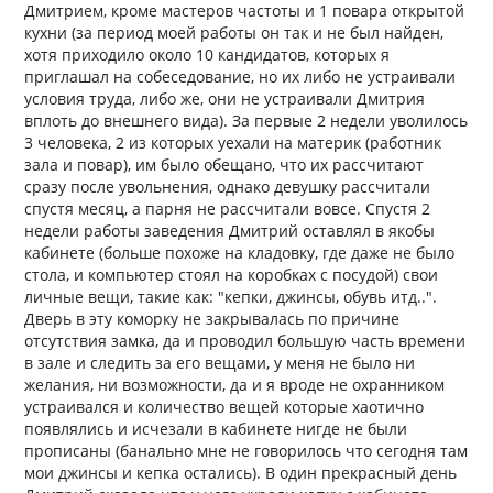
Дмитрием, кроме мастеров частоты и 1 повара открытой
кухни (за период моей работы он так и не был найден,
хотя приходило около 10 кандидатов, которых я
приглашал на собеседование, но их либо не устраивали
условия труда, либо же, они не устраивали Дмитрия
вплоть до внешнего вида). За первые 2 недели уволилось
3 человека, 2 из которых уехали на материк (работник
зала и повар), им было обещано, что их рассчитают
сразу после увольнения, однако девушку рассчитали
спустя месяц, а парня не рассчитали вовсе. Спустя 2
недели работы заведения Дмитрий оставлял в якобы
кабинете (больше похоже на кладовку, где даже не было
стола, и компьютер стоял на коробках с посудой) свои
личные вещи, такие как: "кепки, джинсы, обувь итд..".
Дверь в эту коморку не закрывалась по причине
отсутствия замка, да и проводил большую часть времени
в зале и следить за его вещами, у меня не было ни
желания, ни возможности, да и я вроде не охранником
устраивался и количество вещей которые хаотично
появлялись и исчезали в кабинете нигде не были
прописаны (банально мне не говорилось что сегодня там
мои джинсы и кепка остались). В один прекрасный день