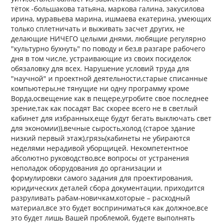
тёток -большакова татьяна, маркова галина, закусилова
ирина, муравьева марина, ишмаева екатерина, умеющих
только сплетничать и выживать засчет других, не
делающие НИЧЕГО целыми днями, любящие регулярно
"культурно бухнуть" по поводу и без,в разгаре рабочего
дня в том числе, устраивающие из своих посиделок
обязаловку для всех. Нарушение условий труда для
"научной" и проектной деятельности,старые списанные
компьютеры,не тянущие ни одну программу кроме
Ворда,освещение как в пещере,угробите свое последнее
зрение,так как посадят Вас скорее всего не в светлый
кабинет для избранных,еще будут бегать выключать свет
для экономии)),вечные сырость,холод (старое здание
низкий первый этаж),грязь(кабинеты не убираются
неделями нерадивой уборщицей. Некомпетентное
абсолютно руководство,все вопросы от устранения
неполадок оборудования до организации и
формулировки самого задания для проектирования,
юридических деталей сбора документации, приходится
разруливать рабам-новичкам,которые – расходный
материал,все это будет восприниматься как должное,все
это будет лишь Вашей проблемой, будете выполнять