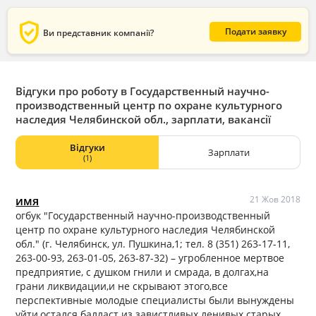
verified_user
Подати заявку
Ви представник компанії?
Відгуки про роботу в Государственный научно-
производственный центр по охране культурного
наследия Челябинской обл., зарплати, вакансії
Відгуки
Зарплати
(1)
имя
21 Жов 2018
огбук "Государственный научно-производственный
центр по охране культурного наследия Челябинской
обл." (г. Челябинск, ул. Пушкина,1; тел. 8 (351) 263-17-11,
263-00-93, 263-01-05, 263-87-32) – угробленное мертвое
предприятие, с душком гнили и смрада, в долгах,на
грани ликвидации,и не скрывают этого,все
перспективные молодые специалисты были вынуждены
уйти,остался балласт из завистливых ленивых старых