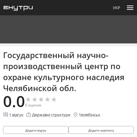
menu
УКР
Государственный научно-
производственный центр по
охране культурного наследия
Челябинской обл.
0.0
★
★
★
★
★
★
★
★
★
★
0
оценок
comment
enterprise
location_on
1
відгук
Державні структури
Челябінськ
Додати відгук
Додати зарплату