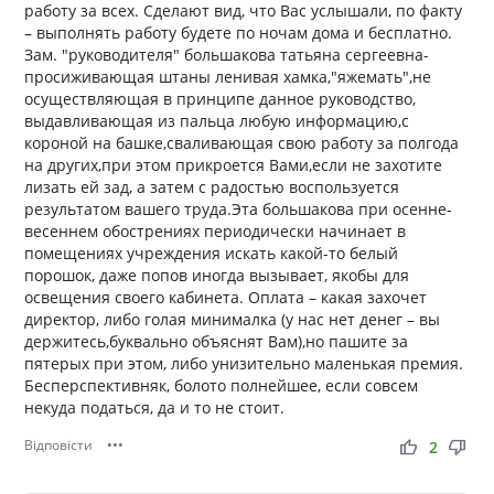
работу за всех. Сделают вид, что Вас услышали, по факту
– выполнять работу будете по ночам дома и бесплатно.
Зам. "руководителя" большакова татьяна сергеевна-
просиживающая штаны ленивая хамка,"яжемать",не
осуществляющая в принципе данное руководство,
выдавливающая из пальца любую информацию,с
короной на башке,сваливающая свою работу за полгода
на других,при этом прикроется Вами,если не захотите
лизать ей зад, а затем с радостью воспользуется
результатом вашего труда.Эта большакова при осенне-
весеннем обострениях периодически начинает в
помещениях учреждения искать какой-то белый
порошок, даже попов иногда вызывает, якобы для
освещения своего кабинета. Оплата – какая захочет
директор, либо голая минималка (у нас нет денег – вы
держитесь,буквально объяснят Вам),но пашите за
пятерых при этом, либо унизительно маленькая премия.
Бесперспективняк, болото полнейшее, если совсем
некуда податься, да и то не стоит.
Відповісти
•••
thumb_up
thumb_down
2