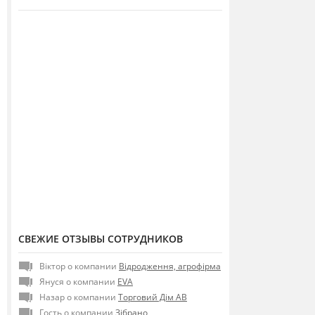
СВЕЖИЕ ОТЗЫВЫ СОТРУДНИКОВ
Віктор о компании
Відродження, агрофірма
Януся о компании
EVA
Назар о компании
Торговий Дім АВ
Гость о компании
Зібрано