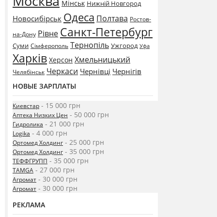
Москва
Мінськ
Нижній Новгород
Одеса
Полтава
Новосибірськ
Ростов-
Санкт-Петербург
Рівне
на-Дону
Тернопіль
Суми
Ужгород
Сімферополь
Уфа
Харків
Хмельницький
Херсон
Черкаси
Чернівці
Чернігів
Челябінськ
НОВЫЕ ЗАРПЛАТЫ
- 15 000 грн
Киевстар
- 50 000 грн
Аптека Низких Цен
- 21 000 грн
Гидролика
- 4 000 грн
Logika
- 25 000 грн
Ортомед Холдинг
- 35 000 грн
Ортомед Холдинг
- 35 000 грн
ТЕФФГРУПП
- 27 000 грн
TAMGA
- 30 000 грн
Агромат
- 30 000 грн
Агромат
РЕКЛАМА