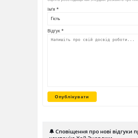
Ім'я *
Відгук *
🔔 Сповіщення про нові відгуки п