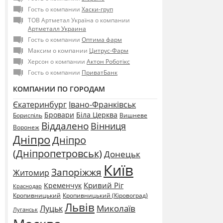
Гость о компании
Хаски-груп
ТОВ Артметал Україна о компании
Артметалл Украина
Гость о компании
Оптима фарм
Максим о компании
Цитрус-Фарм
Херсон о компании
Актон Роботікс
Гость о компании
ПриватБанк
КОМПАНИИ ПО ГОРОДАМ
Єкатеринбург
Івано-Франківськ
Бровари
Біла Церква
Бориспіль
Вишневе
Віддалено
Вінниця
Воронеж
Дніпро
Дніпро
(Дніпропетровськ)
Донецьк
Київ
Запоріжжя
Житомир
Кривий Ріг
Кременчук
Краснодар
Кропивницький
Кропивницький (Кіровоград)
Львів
Миколаїв
Луцьк
Луганськ