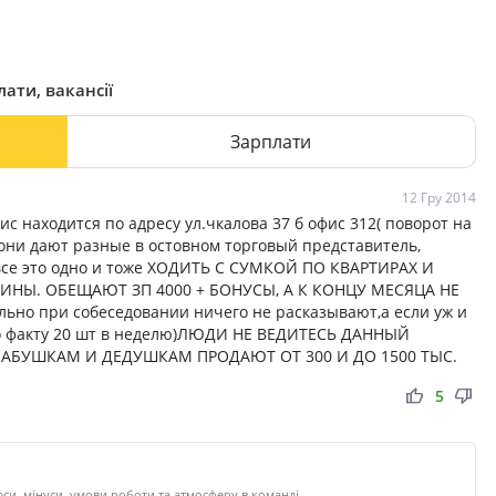
ати, вакансії
Зарплати
12 Гру 2014
с находится по адресу ул.чкалова 37 б офис 312( поворот на
они дают разные в остовном торговый представитель,
, все это одно и тоже ХОДИТЬ С СУМКОЙ ПО КВАРТИРАХ И
НЫ. ОБЕЩАЮТ ЗП 4000 + БОНУСЫ, А К КОНЦУ МЕСЯЦА НЕ
о при собеседовании ничего не расказывают,а если уж и
,по факту 20 шт в неделю)ЛЮДИ НЕ ВЕДИТЕСЬ ДАННЫЙ
 БАБУШКАМ И ДЕДУШКАМ ПРОДАЮТ ОТ 300 И ДО 1500 ТЫС.
thumb_up
thumb_down
5
си, мінуси, умови роботи та атмосферу в команді.