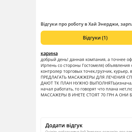
Відгуки про роботу в Хай Энерджи, зарпл
Відгуки
(1)
карина
добрый день! данная компания, а точнее офи
Ирпень со стороны Гостомеля) объявления 
контролер торговых точек,грузчик, курьер
ПРЕДЛАГАТЬ МАСАЖЖЕРЫ ДЛЯ ЛЕЧЕНИЯ СПИ
ДАЮТ ТК ПЛАН НУЖНО ВЫПОЛНЯТЬ(изначальн
начал работать, то говорят что плана нет
МАССАЖЕРЫ В ИНЕТЕ СТОЯТ 70 ГРН А ОНИ
Додати відгук
Оцініть роботодавця Хай Энерджи: розкажіть про плю