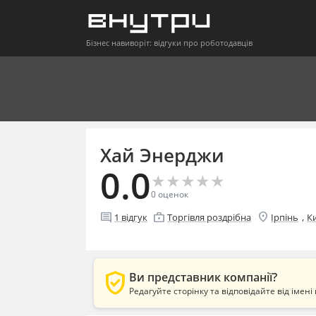
Бізнес навиворіт: відгуки про роботодавців
Хай Энерджи
0.0
★
★
★
★
★
★
★
★
★
★
0
оценок
location_on
comment
enterprise
,
1
відгук
Торгівля роздрібна
Ірпінь
Ки
verified_user
Ви представник компанії?
Редагуйте сторінку та відповідайте від імені 