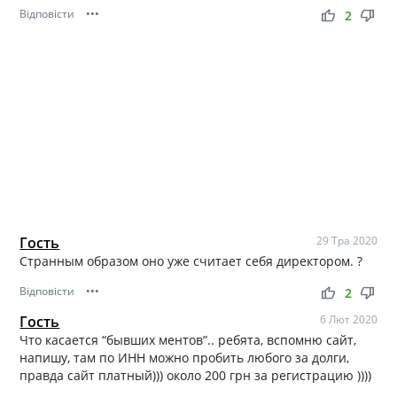
Відповісти
•••
thumb_up
thumb_down
2
Гость
29 Тра 2020
Странным образом оно уже считает себя директором. ?
Відповісти
•••
thumb_up
thumb_down
2
Гость
6 Лют 2020
Что касается “бывших ментов”.. ребята, вспомню сайт,
напишу, там по ИНН можно пробить любого за долги,
правда сайт платный))) около 200 грн за регистрацию ))))