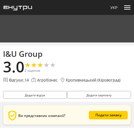
menu
УКР
I&U Group
3.0
★
★
★
★
★
★
★
★
★
★
2
оценок
comment
enterprise
location_on
Відгуки:
14
Агробізнес
Кропивницький (Кіровоград)
Додати відгук
Додати зарплату
verified_user
Подати заявку
Ви представник компанії?