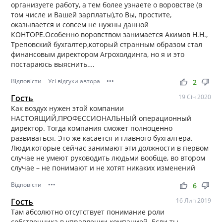
организуете работу, а тем более узнаете о воровстве (в
том числе и Вашей зарплаты),то Вы, простите,
оказывается и совсем не нужны данной
КОНТОРЕ.Особенно воровством занимается Акимов Н.Н.,
Треповский бухгалтер,который странным образом стал
финансовым директором Агрохолдинга, но я и это
постараюсь выяснить….
Відповісти
Усі відгуки автора
•••
thumb_up
thumb_down
2
Гость
19 Січ 2020
Как воздух нужен этой компании
НАСТОЯЩИЙ,ПРОФЕССИОНАЛЬНЫЙ операционный
директор. Тогда компания сможет полноценно
развиваться. Это же касается и главного бухгалтера.
Люди,которые сейчас занимают эти должности в первом
случае не умеют руководить людьми вообще, во втором
случае – не понимают и не хотят никаких изменений
Відповісти
•••
thumb_up
thumb_down
6
Гость
16 Лип 2019
Там абсолютно отсутствует понимание роли
собственника в управлении компанией. Если ты