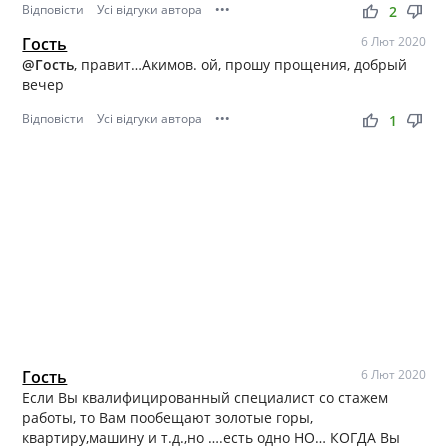
Відповісти
Усі відгуки автора
•••
thumb_up
thumb_down
2
Гость
6 Лют 2020
@Гость
, правит…Акимов. ой, прошу прощения, добрый
вечер
Відповісти
Усі відгуки автора
•••
thumb_up
thumb_down
1
Гость
6 Лют 2020
Если Вы квалифицированный специалист со стажем
работы, то Вам пообещают золотые горы,
квартиру,машину и т.д.,но ….есть одно НО… КОГДА Вы