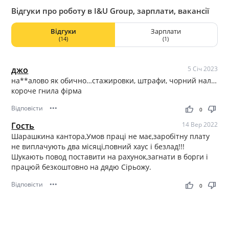
Відгуки про роботу в I&U Group, зарплати, вакансії
Відгуки
Зарплати
(14)
(1)
джо
5 Січ 2023
на**алово як обично…стажировки, штрафи, чорний нал…
короче гнила фірма
Відповісти
•••
thumb_up
thumb_down
0
Гость
14 Вер 2022
Шарашкина кантора,Умов праці не має,заробітну плату
не виплачують два місяці,повний хаус і безлад!!!
Шукають повод поставити на рахунок,загнати в борги і
працюй безкоштовно на дядю Сірьожу.
Відповісти
•••
thumb_up
thumb_down
0