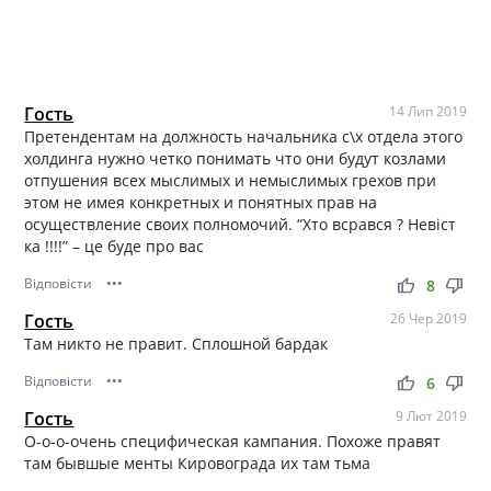
Гость
14 Лип 2019
Претендентам на должность начальника с\х отдела этого
холдинга нужно четко понимать что они будут козлами
отпушения всех мыслимых и немыслимых грехов при
этом не имея конкретных и понятных прав на
осуществление своих полномочий. “Хто всрався ? Невіст
ка !!!!” – це буде про вас
Відповісти
•••
thumb_up
thumb_down
8
Гость
26 Чер 2019
Там никто не правит. Сплошной бардак
Відповісти
•••
thumb_up
thumb_down
6
Гость
9 Лют 2019
О-о-о-очень специфическая кампания. Похоже правят
там бывшые менты Кировограда их там тьма