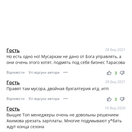
Гость
28 Бер 2021
Но есть одно но! Мусаркам не дано от Бога управлять, а
они очень этого хотят, подмять под себя бизнес Тарасова
Відповісти
Усі відгуки автора
•••
thumb_up
thumb_down
3
Гость
28 Бер 2021
Правят там мусора, двойная бухгалтерия итд. итп
Відповісти
Усі відгуки автора
•••
thumb_up
thumb_down
3
Гость
16 Вер 2020
Выщие Топ менеджеры очень не довольны решением
Акимова урезать зарплаты. Многие подумывают у*бать
ждут конца сезона